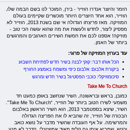
הזמר והיוצר אנדרו הוזייר - בירן, המוכר לנו בשם הבמה שלו,
הוזייר, הוא אחד היוצרים היותר מוכשרים שקיימים בעולם
המוזיקה. מאז פריצתו הגדולה אי שם בשנת 2013, הוזייר לא
מפסיק ליצור, לחדש ולעשות את מה שהוא עושה הכי טוב -
מוזיקה! אספנו לכם את חמשת השירים האהובים והמרגשים
ביותר של האמן.
עוד בערוץ המוזיקה של פרוגי:
הכל אותו דבר: קוקי לבנה בשיר חדש לפתיחת השבוע
ביקורת אלבום: אלבום כיפי ומשמח באמצע החורף
סיכומוזיקלי: כוכבי הפסטיגל בשיר חדש ומרגש
Take Me To Church
כמובן, בראש ובראשונה, השיר שנחשב באופן כמעט חד
משמעי לשירו הטוב ביותר של הוזייר, “Take Me To Church”.
השיר, שיצא בספטמבר 2013, הוא השיר הראשון באלבום
הבכורה של הוזייר, זה שהביא לו את הפריצה הגדולה
והמרשימה. על אף העובדה שהשיר מדבר על נושא כואב
ורגיש, שמביא איתו גם קליפ מאוד אמוציונלי, הדבר לא מנע