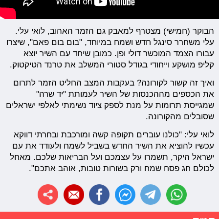
הבוקר (חמישי) מצטרף למאבק גם הזמר האהוב, לואי עלי.
עלי משחרר סינגל חדש ושמח במיוחד, "בום בום פאם", שיצרו
עבורו הצמד המוכשר דולי ופן. כמובן שיחד עם השיר יוצא
קליפ מושקע וייחודי בגודל סטורי המשלב את טרנד הטיקטוק.
ואיך זה קשור לקורונה? בעקבות המצב החליט הזמר לתרום
את הכספים מההכנסות של השיר לעמותת "יד שרה"
שמגייסת תרומות על מנת לספק ציוד נשימתי לאלפי ישראלים
שסובלים מהקורונה.
לואי עלי: "כולנו עוברים תקופה קשה ומורכבת ובחרתי דווקא
עכשיו להוציא את השיר החדש בשביל לשמח ולעודד את עם
ישראל היקר, תשמרו על עצמכם ועל הבריאות שלכם. מאחל
לכולם חג פסח שמח ורק בשורות טובות, אוהב אתכם".