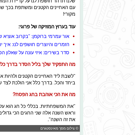
שלנו תדהר חושפת לנו על קריירת המו
עם האחיינים הקטנים ומשתפת בכך שהיא
מקורי!
עוד בערוץ המוזיקה של פרוגי:
אור עמרמי ברוקמן: "בקרוב אוציא ש
הזמרים והיוצרים חושפים לנו: איך י
סדר בשירים: איזי עונה על שאלון ה
מה התפקיד שלך בליל הסדר בדרך כלל
"לשבת ליד האחיינים הקטנים ולהיות א
ביחד והכל. בדרך כלל אני הולכת לצד ש
מה את הכי אוהבת בחג הפסח?
"את המשפחתיות. בכללי כל חג הוא על
וראש השנה אלה שני החגים הכי גדולי
את זה השנה".
© צילום מסך מאינסטגרם