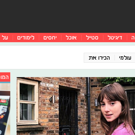
ה
דיגיטל
סטייל
אוכל
יחסים
לימודים
על 
עולמי
הכירו את
המומ