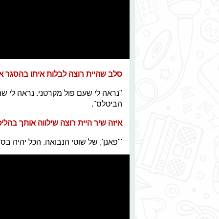
סלב שהיית רוצה לבלות איתו בהסגר א
"נראה לי שעם פול מקרטני. נראה לי ש
הביטלס".
איזה שיר היית רוצה שילווה אותך בהליכה במ
"'פאנן', של שוטי הנבואה. הכל יהיה בס