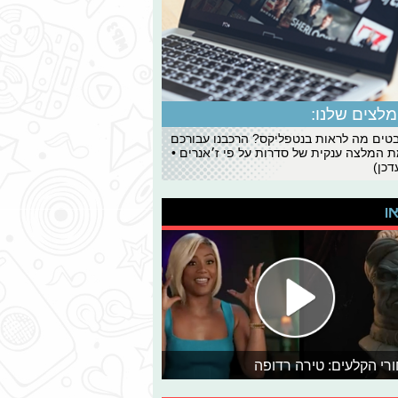
לצים שלנו:
ים מה לראות בנטפליקס? הרכבנו עבורכם
 המלצה ענקית של סדרות על פי ז׳אנרים •
כן)
או
רי הקלעים: טירה רדופה