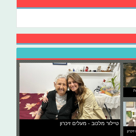
ת
טיילור מלכוב - מעלים זיכרון
זיכרון