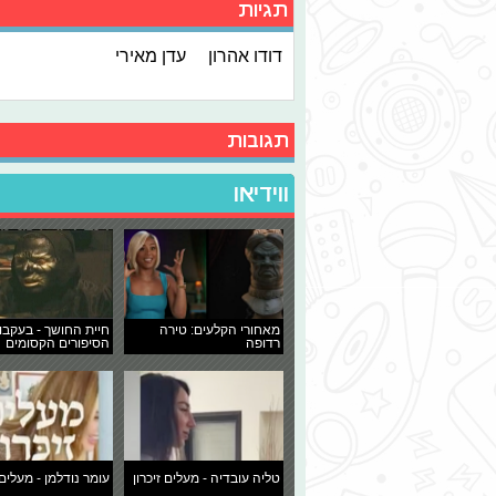
תגיות
דודו אהרון
עדן מאירי
תגובות
ווידיאו
מאחורי הקלעים: טירה
חיית החושך - בעקבו
רדופה
הסיפורים הקסומים
טליה עובדיה - מעלים זיכרון
עומר נודלמן - מעלים 