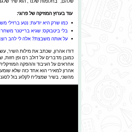
שלהם, "בחלומות שלנו", הוא שיר שלגמ
עוד בערוץ המוזיקה של פרוגי:
כמו שרק היא יודעת: נטע ברזילי מש
בלי ביטבוקס: שגיא ברייטנר משחרר
על אותה משבצת? אלה לי להב רוצה 
דודו אהרון, שכתב את מילות השיר, עשה
כמובן מדברים על דולב רם ופן חזות, ש
אחראים על העיבוד וההפקה המוזיקלית -
אהרון למאירי הוא אחד כזה שלא שומעי
מהשני, בשיר שמצליח לקלוע בול לסגנונ