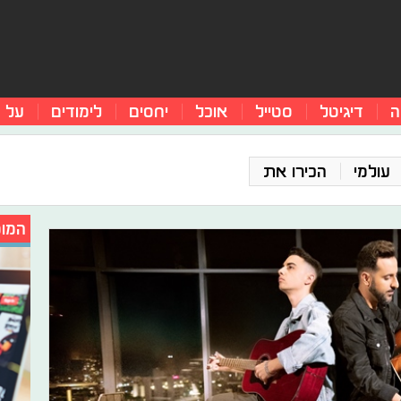
ה
דיגיטל
סטייל
אוכל
יחסים
לימודים
על 
עולמי
הכירו את
המומ