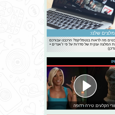
לצים שלנו:
ים מה לראות בנטפליקס? הרכבנו עבורכם
 המלצה ענקית של סדרות על פי ז׳אנרים •
כן)
או
רי הקלעים: טירה רדופה