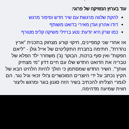
עוד בערוץ המוזיקה של פרוגי:
להקת שלווה מרגשת עם שיר חדש וסיפור מרגש
דודו אהרון ועדן מאירי בדואט משותף
כמו שרק היא יודעת: נטע ברזילי משיקה קליפ מטורף
אז אחרי שני קמפיינים, חיקוי קורע מצחוק בתכנית "ארץ
נהדרת", חתימה בחברת התקליטים של אייל גולן - "ליאם
הפקות" ואין סוף ברכות, הבוקר (ג') משחרר ילד הפלא של
טבריה את הדואט החדש שלו עם חיים דדון "מי מצחיק
אותך". השיר החדש שמסתמן כי הולך להיות הלהיט הבא של
הקיץ נכתב על ידי היוצרים המוכשרים צ'ולי זכאי וגיל נגר. הם
לגמרי הצליחו להכתיב בשיר הזה סגנון בוגר ומרגש וליצור
חווית שמיעה מדהימה.