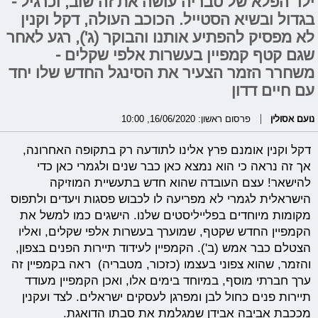
ילד הפלא של טבריה עושה את זה שוב, וכרגיל -
בגדול ובשיא הסטייל. הכוכב העולה, דקל וקנין
לא מפסיק להפתיע אותנו והבוקר (ג'), רגע לאחר
שגם קטף קמפיין בעשרות אלפי שקלים -
משחרר הזמר הצעיר את הסינגל החדש שלו יחד
עם חיים דדון
נועם אסולין
פרסום ראשון: 16/06/2020, 10:00
דקל וקנין אומנם פרץ אלינו לתודעה רק בתקופה האחרונה,
אך זה נראה כי הוא נמצא כאן כבר שנים ולגמרי כאן כדי
להישאר! עצם העובדה שהוא חדש בתעשיית המוזיקה
הישראלית לגמרי לא מפריעה לו לכבוש פסגות ויעדים ולתפוס
מקומות מיוחדים בפלייליסטים שלנו. הישגים כמו למשל את
הקמפיין החדש שקטף, שמוערך בעשרות אלפי שקלים, ואליו
הצטלם כבר אמש (ב'). הקמפיין לעידוד תיירות הפנים בצפון,
והזמר, שהוא צפוני בעצמו (כזכור, מטבריה) ראה בקמפיין זה
ערך חברתי מוסף, במיוחד בימים אלו, ואכן הקמפיין מעודד
תיירות פנים כחול לבן ומפרגן לעסקים ישראלים. לצד ועקנין
מככבת אביבה אבידן שמגלמת את סבתו הדואגת.