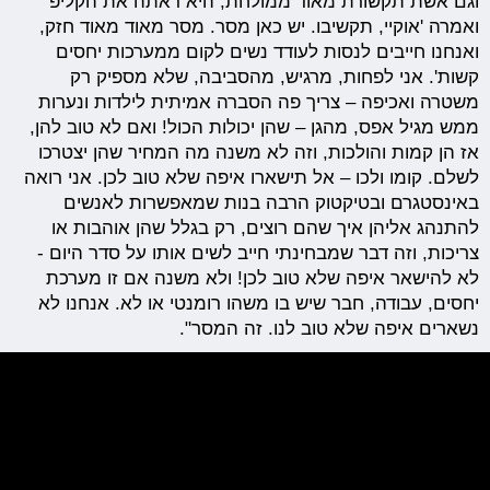
וגם אשת תקשורת מאוד ממולחת, היא ראתה את הקליפ
ואמרה 'אוקיי, תקשיבו. יש כאן מסר. מסר מאוד מאוד חזק,
ואנחנו חייבים לנסות לעודד נשים לקום ממערכות יחסים
קשות'. אני לפחות, מרגיש, מהסביבה, שלא מספיק רק
משטרה ואכיפה – צריך פה הסברה אמיתית לילדות ונערות
ממש מגיל אפס, מהגן – שהן יכולות הכול! ואם לא טוב להן,
אז הן קמות והולכות, וזה לא משנה מה המחיר שהן יצטרכו
לשלם. קומו ולכו – אל תישארו איפה שלא טוב לכן. אני רואה
באינסטגרם ובטיקטוק הרבה בנות שמאפשרות לאנשים
להתנהג אליהן איך שהם רוצים, רק בגלל שהן אוהבות או
צריכות, וזה דבר שמבחינתי חייב לשים אותו על סדר היום -
לא להישאר איפה שלא טוב לכן! ולא משנה אם זו מערכת
יחסים, עבודה, חבר שיש בו משהו רומנטי או לא. אנחנו לא
נשארים איפה שלא טוב לנו. זה המסר".