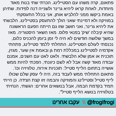
פתאום, קרה משהו עם הסטיילינג. הכרתי שתי בנות מאוד
מיוחדות, לאחת קראו ליהיא גרינר ולשנייה דנה לפידות. שתיהן
באמת ביקשו ממני להלביש אותן, אני בכלל התעסקתי
במוזיקה ולא דמיינתי שאני הולך להתעסק בסטיילינג. הלבשתי
את ליהיא גרינר, ואני חושב שזו גם הייתה הפעם הראשונה
שהיא קיבלה 'שיק' בפנאי פלוס. מאז השאר היסטוריה. מאז
במשך שלושה חודשים לא היה לי זמן ביומן להכניס כלום,
נכנסתי לעולם הסטיילינג. התחלתי ללמד סטיילינג, פתחתי
אקדמיה לסטיילינג במכללת רמת גן ובאמת אין שער, מגזין,
תוכנית או אמן שלא הלבשתי. ולאט לאט עם השנים, אמנם
עבודה מאוד קשה אבל לא לשם כיוונתי, הפכתי להיות ממש
אושייה בתחום הלייף סטייל: תוכניות אירוח, טלוויזיה וכו'.
פתאום התחלתי ממש לעבוד בזה, היה לי עסק שלם שכולו
לייף סטייל וסטיילינג והמוזיקה והבמה זזו קצת הצידה. כן הייתי
תמיד בקדמת הבמה, אבל בנושאים אחרים: הגשתי, הנחיתי
בטלוויזיה בנושא הלייף סטייל".
@frogifrogi
\\
עקבו אחרינו