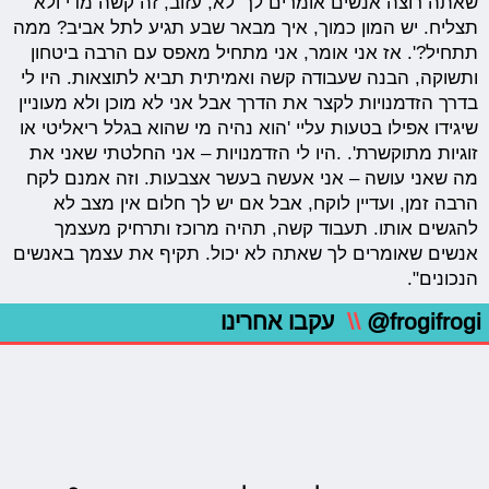
שאתה רוצה אנשים אומרים לך 'לא, עזוב, זה קשה מדי ולא
תצליח. יש המון כמוך, איך מבאר שבע תגיע לתל אביב? ממה
תתחיל?'. אז אני אומר, אני מתחיל מאפס עם הרבה ביטחון
ותשוקה, הבנה שעבודה קשה ואמיתית תביא לתוצאות. היו לי
בדרך הזדמנויות לקצר את הדרך אבל אני לא מוכן ולא מעוניין
שיגידו אפילו בטעות עליי 'הוא נהיה מי שהוא בגלל ריאליטי או
זוגיות מתוקשרת'. .היו לי הזדמנויות – אני החלטתי שאני את
מה שאני עושה – אני אעשה בעשר אצבעות. וזה אמנם לקח
הרבה זמן, ועדיין לוקח, אבל אם יש לך חלום אין מצב לא
להגשים אותו. תעבוד קשה, תהיה מרוכז ותרחיק מעצמך
אנשים שאומרים לך שאתה לא יכול. תקיף את עצמך באנשים
הנכונים".
@frogifrogi
\\
עקבו אחרינו