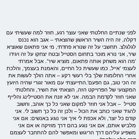
לפני שנתיים החלטתי שאני עוצר רגע, חוזר למה שעשיתי עם
דקלה, זה היה השיר הראשון שהוצאתי – אגב הוא נכנס
לגלגלצ. תחשבי על זה שנורא פחדתי, מי אני פתאום שאוציא
שיר, אני נורא מוכר בתחום הסטייל ובטח יצחקו על זה ויגידו
'מה הוא משחק אותה פתאום, מוציא שיר'. אבל אמרתי
לעצמי 'אייל, כמו שעשית כל החיים, והאמנת בעצמך, והלכת
אחרי החלומות שלך בלי רעשי רקע – אתה הולך לעשות את
זה הכי טוב, גם הפעם'.התייעצתי עם מאור זגורי שהיה היועץ
המקצועי של הפרוייקט הזה, הוצאתי את השיר, והחלטתי
שאני חוזר לקדמת הבמה. אני לא זונח את הסטיילינג והלייף
סטייל – אבל אני חוזר למקום שאני כל כך אוהב, וחשוב
להגיד שאני כותב את הכול – ולכן זה כל כך חשוב לי. אני
קודם כל יוצר, ולא אכפת לי איך אני נוגע באנשים: אם אני
מלביש אותם, אם אני נוגע בהם דרך מוזיקה או אם אני
משפיע עליהם דרך הריגוש ומאפשר להם להתחבר לעצמם