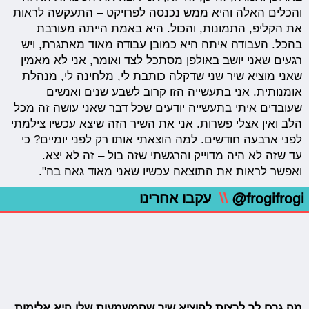
והכלים האלה והיא ממש נכנסה לפרויקט – התעקשה לראות
את הקליפ, התמונות, והכול. היא באמת הייתה מעורבת
בהכל. העבודה איתה היא כמובן עבודה מאוד מאתגרת, ויש
רגעים שאני יושב באולפן מסתכל לצד ואומר, אני לא מאמין
שאני מוציא שיר שני שדקלה כותבת לי, מלחינה לי, מנהלת
אומנותית. אני בתעשייה הזו קרוב לשבע שנים ואנשים
שעובדים איתי בתעשייה יודעים שכל דבר שאני עושה זה מכל
הלב ואין אצלי פשרות. אני את השיר הזה שיצא עכשיו צילמתי
לפני ארבעה חודשים. למה הוצאתי אותו רק לפני יומיים? כי
עד שזה לא היה מדוייק והרגשתי שזה בול – זה לא יצא.
ואפשר לראות את התוצאה עכשיו שאני מאוד גאה בה".
@frogifrogi
\\
עקבו אחרינו
מה גרם לך לרצות להוציא שיר שהמשמעות שלו היא אלימות