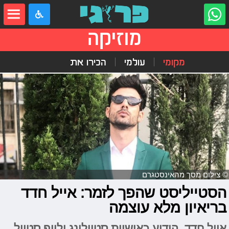
מוזיקה
מקומי
עולמי
הכירו את
© צילום מסך מהאינסטגרם
הסטייליסט שהפך לזמר: אייל חדד
בריאיון מלא עוצמה
אייל חדד, הידוע כאושיית סטיילינג ולייף סטייל,