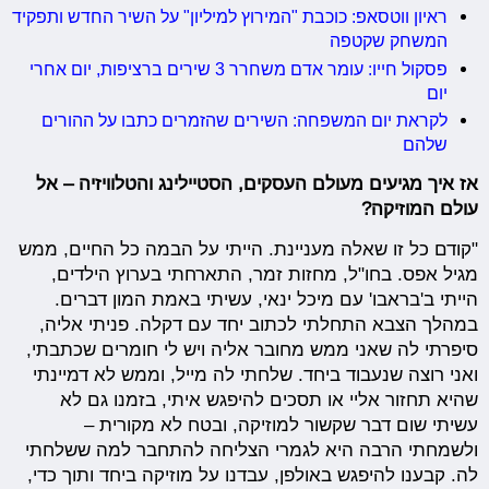
ראיון ווטסאפ: כוכבת "המירוץ למיליון" על השיר החדש ותפקיד
המשחק שקטפה
פסקול חייו: עומר אדם משחרר 3 שירים ברציפות, יום אחרי
יום
לקראת יום המשפחה: השירים שהזמרים כתבו על ההורים
שלהם
אז איך מגיעים מעולם העסקים, הסטיילינג והטלוויזיה – אל
עולם המוזיקה?
"קודם כל זו שאלה מעניינת. הייתי על הבמה כל החיים, ממש
מגיל אפס. בחו"ל, מחזות זמר, התארחתי בערוץ הילדים,
הייתי ב'בראבו' עם מיכל ינאי, עשיתי באמת המון דברים.
במהלך הצבא התחלתי לכתוב יחד עם דקלה. פניתי אליה,
סיפרתי לה שאני ממש מחובר אליה ויש לי חומרים שכתבתי,
ואני רוצה שנעבוד ביחד. שלחתי לה מייל, וממש לא דמיינתי
שהיא תחזור אליי או תסכים להיפגש איתי, בזמנו גם לא
עשיתי שום דבר שקשור למוזיקה, ובטח לא מקורית –
ולשמחתי הרבה היא לגמרי הצליחה להתחבר למה ששלחתי
לה. קבענו להיפגש באולפן, עבדנו על מוזיקה ביחד ותוך כדי,