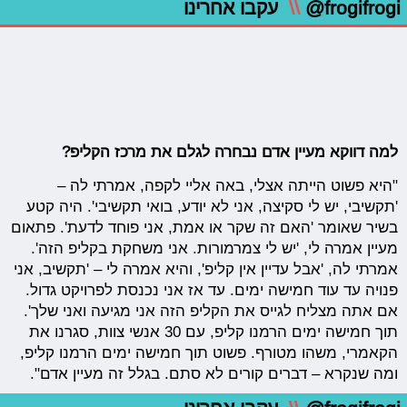
@frogifrogi
\\
עקבו אחרינו
למה דווקא מעיין אדם נבחרה לגלם את מרכז הקליפ?
"היא פשוט הייתה אצלי, באה אליי לקפה, אמרתי לה –
'תקשיבי, יש לי סקיצה, אני לא יודע, בואי תקשיבי'. היה קטע
בשיר שאומר 'האם זה שקר או אמת, אני פוחד לדעת'. פתאום
מעיין אמרה לי, 'יש לי צמרמורות. אני משחקת בקליפ הזה'.
אמרתי לה, 'אבל עדיין אין קליפ', והיא אמרה לי – 'תקשיב, אני
פנויה עד עוד חמישה ימים. עד אז אני נכנסת לפרויקט גדול.
אם אתה מצליח לגייס את הקליפ הזה אני מגיעה ואני שלך'.
תוך חמישה ימים הרמנו קליפ, עם 30 אנשי צוות, סגרנו את
הקאמרי, משהו מטורף. פשוט תוך חמישה ימים הרמנו קליפ,
ומה שנקרא – דברים קורים לא סתם. בגלל זה מעיין אדם".