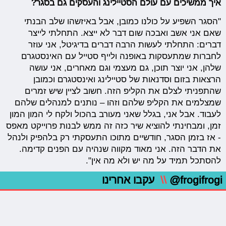
איך ממשיכים עם עולם הסטיילינג והעסקים גם בסגר?
"הסגר השפיע על כולנו כמובן, אבל באיזשהו שלב הבנתי
שאם אני אשב ואבכה שום דבר לא ייצא. התחלתי לייצר
דברים: התחלתי לעשות הרבה דברים בדיגיטל, אני עוזר
לחברות שמתעסקות באופנה ולייף סטייל עם האינסטגרם
שלהן, אני יוצר תוכן, גם מעצמי וגם מאחרים, אני עושה
הרצאות בזום וסדנאות של סטיילינג ואינסטגרם וכמובן
שהתפניתי לצלם את הקליפ הזה. חשוב לציין שיש זמרים
שמצלמים את הקליפ שלהם וזהו – נותנים למנהלים שלהם
לעבוד. אבל אני, בגלל שאני מעורב בהכול ולקח לי המון המון
זמן, ומבחינתי להוציא שיר כזה זה ממש לבנות פרוייקט מאפס
- אז בזמן הסגר, חודשיים מתוכו התעסקתי רק בלהפיק ולנהל
את הדבר הזה. אני מאוד מקווה שנהיה עם הפנים קדימה.
להסתכל תמיד על מה יש ולא מה אין".
@frogifrogi
\\
עקבו אחרינו