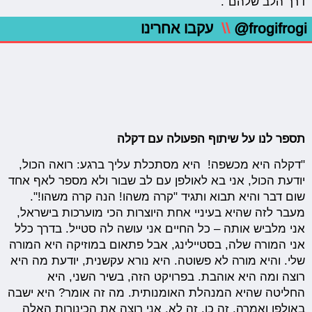
דרך הלב שלהם".
@frogifrogi
\\
עקבו אחרינו
תספר לנו על שיתוף הפעולה עם דקלה
"דקלה היא מכשפה! היא מסתכלת עליך ברגע: רואה הכול,
יודעת הכול, אני בא לאולפן עם לב שבור ולא מספר לאף אחד
שום דבר והיא תבוא ותגיד "קרה משהו! הנה קרה משהו!".
מעבר לזה שהיא בעיניי אחת היוצרות הכי מוערכות בישראל,
אני מלביש אותה – כל החיים אני עושה לה סטייל. בדרך כלל
אני המורה שלה, בסטיילינג, אבל פתאום במוזיקה היא המורה
שלי. והיא מורה לא פשוטה. היא נורא עקשנית, יודעת מה היא
רוצה ומה היא אוהבת. בפרויקט הזה, בשיר השני, היא
החליטה שהיא המנהלת האומנותית. מה זה אומר? היא ישבה
באולפן ואמרה, זה כן, זה לא, אני רוצה את הכינורות האלה