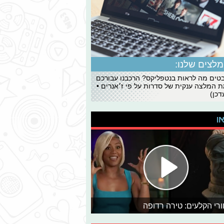
לצים שלנו:
ים מה לראות בנטפליקס? הרכבנו עבורכם
 המלצה ענקית של סדרות על פי ז׳אנרים •
כן)
או
רי הקלעים: טירה רדופה