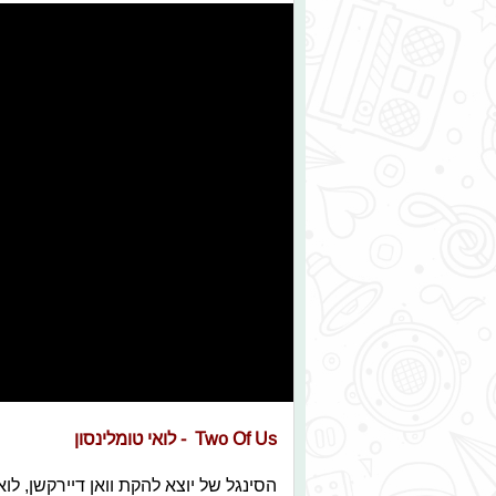
Two Of Us - לואי טומלינסון
הסינגל של יוצא להקת וואן דיירקשן, ל