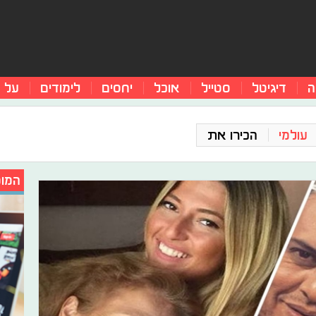
ה
דיגיטל
סטייל
אוכל
יחסים
לימודים
על 
עולמי
הכירו את
המומ