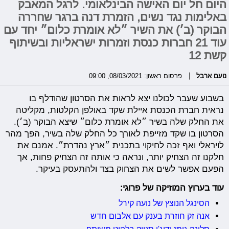
היום חל יום האישה הבינלאומי. לרגל המאבק
באלימות נגד נשים, הזמרת דנה ברגר שחררה
הבוקר (ב׳) את השיר ״לא אומרת כלום״ יחד עם
עוד 21 חברות כנסת וזמרות ישראליות ובשיתוף
קשת 12
נועם ארבל
פרסום ראשון: 08/03/2021, 09:00
בשבוע שעבר לכולנו יצא לראות את הסרטון שהודלף בו
נראית חברת הכנסת איילת שקד באולפן הקלטות, מקליטה
את החלק שלה בשיר ״לא אומרת כלום״ שיצא הבוקר (ב׳).
הסרטון בו שקד מזייפת לאורך כל החלק שלה בשיר, הפך מהר
לויראלי ואף זכה לחיקוי בתכנית ״ארץ נהדרת״. אמנם את
חלקנו זה הצחיק יותר, ונראה כי אותה זה הצחיק פחות, אך
הפעם אפשר לשים את הצחוק בצד ולהתעסק בעיקר.
עוד בערוץ המוזיקה של פרוגי:
הסינגל הנוצץ של נועה קירל
אנה זק חוזרת בענק עם אלבום חדש
סלינה גומז ודיג'י סנייק בלהיט משותף