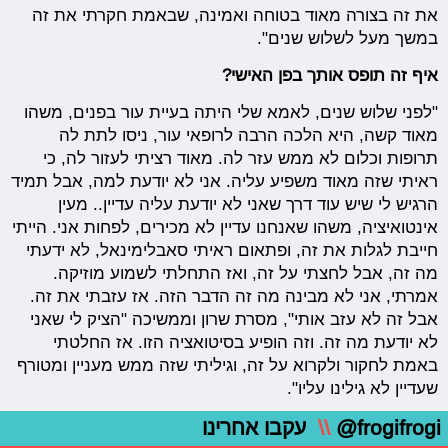
את זה בצורה מאוד בטוחה ואמינה, שבאמת חקרתי את זה
במשך מעל לשלוש שנים".
איף זה תופס אותך בפן האישי?
"לפני שלוש שנים, לאמא שלי היתה בעיית עור בפנים, משהו
מאוד קשה, היא הלכה הרבה לרופאי עור, ניסו לתת לה
תרופות וכלום לא ממש עזר לה. מאוד רציתי לעזור לה, כי
ראיתי שזה מאוד משפיע עליה. אני לא יודעת למה, אבל תמיד
הרגיש לי שיש עוד דרך שאני לא יודעת עליה עדיין.. מעין
אינטואיציה, משהו שאנחנו עדיין לא מכירים, לפחות אני. הייתי
חייבת לגלות את זה, ופתאום ראיתי סאבלימינאל, לא ידעתי
מה זה, אבל לחצתי על זה, ואז התחלתי לשמוע מוזיקה.
אמרתי, אני לא מבינה מה זה הדבר הזה. אז עזבתי את זה.
אבל זה לא עזב אותי", מסרת שרון וממשיכה "הציק לי שאני
לא יודעת מה זה. וזה הופיע בסיטואציה הזו. אז החלטתי
באמת לחקור ולקרוא על זה, וגיליתי שזה ממש מעניין ומטורף
שעדיין לא גילינו עליו".
@frogifrogi
\\
עקבו אחרינו