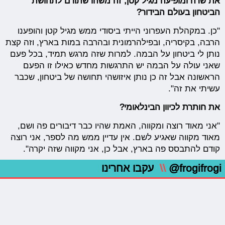
את שרה ומופיעה מגיל קטן, זה משהו שתורם לתחושת
הביטחון בעולם הבידור?
"כן. במקהלת העפרוני הייתי ביסודי ממש מגיל קטן והופענו
הרבה, בקיסריה, ובפילהרמונית ובהרבה במות בארץ, וזה קצת
נותן לי ביטחון על הבמה. למרות שזה מרגש תמיד, בכל פעם
שאני עולה על הבמה יש התרגשות מחדש כאילו זו הפעם
הראשונה אבל זה כן נותן איזושהי תחושה של ביטחון, שכבר
עשיתי את זה".
את חותרת לכיוון הבינלאומי?
"אני מאוד רוצה ומקווה, האמת שהיו כבר דיבורים פה ושם,
מאוד מקווה שאגיע לשם. אין עדיין ממש מה לספר, אני רוצה
קודם להתבסס פה בארץ, אבל כן, אני מקווה שזה יקרה".
@frogifrogi
\\
עקבו אחרינו