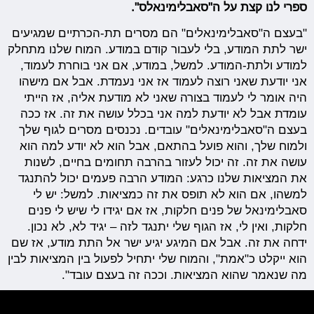
ספרי לנו קצת על ה"סאבלימינאלס".
"בעצם ה"סאבלימינאלים" הם מסרים תת-הכרתיים שמגיעים
ישר לתת המודע, בלי לעבור קודם במודע. המוח שלנו מתחלק
למודע ולתת-המודע. למשל, במודע, אם אני בוחרת לעמוד,
אני יודעת שאני רוצה לעמוד אז אני נעמדת. אבל אם מישהו
היה אומר לי לעמוד בצורה שאני לא מודעת אליה, אז הייתי
עומדת אבל לא יודעת למה אני בכלל עושה את זה. אז ככה
בעצם ה"סאבלימינאלים" עובדים. נכנסים מסרים לגוף שלך
ולמוח שלך, והוא פועל בהתאם, אבל הוא לא יודע למה הוא
עושה את זה. זה יכול לעזור בהרבה תחומים בחיים, לשנות
את המציאות שלנו כרגע: המודע הרבה פעמים יכול להתנגד
למשהו, אם הוא לא תופס את זה כמציאות. למשל: יש לי
סאבלימינאל של פנים חלקות, אז אם יגידו לי שיש לי פנים
חלקות, ואין לי, אז הגוף שלי יתנגד לזה – יגיד לא, לא נכון.
ידחה את זה. אבל אם המיגע יגיע ישר אל התת מודע, אז שם
הוא ייקלט כ"אמת", והמוח שלי יתחיל לפעול בין המציאות לבין
מה שנאמר שהוא המציאות. וככה זה בעצם עובד".