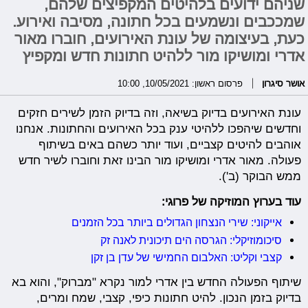
שניהם ידועים בלהיטים המקפיצים שלהם,
שמככבים ונשמעים בכל חתונה, מסיבה ואירוע.
כעת, בעיצומה של עונת האירועים, חוברו מאור
אדרי ומושיקו מור ללהיט חתונות חדש ומקפיץ
אושר סיגרון
פרסום ראשון: 10/05/2021, 10:00
עונת האירועים בדיוק בשיאה, וזה בדיוק הזמן לשירים חזקים
וחדשים שיהפכו ללהיטי ענק בכל האירועים והחתונות. אנחנו
אוהבים להיטים קצביים, ועוד יותר כשהם באים בשיתוף
פעולה. מאור אדרי ומושיקו מור הבינו זאת וחוברו לשיר חדש
ממש הבוקר (ב').
עוד בערוץ המוזיקה של פרוגי:
אייקוני: שירי הנצחון הגדולים ביותר בכל הזמנים
סיכומוזיקלי: הגרסה הים תיכונית לאנה זק
קצבי וקליט: האלבום החמישי של עדן בן זקן
שיתוף הפעולה החדש בין אדרי למור נקרא "מברוק", והוא בא
בדיוק בזמן הנכון. להיט חתונות כיפי, קצבי, שמח ומרים,