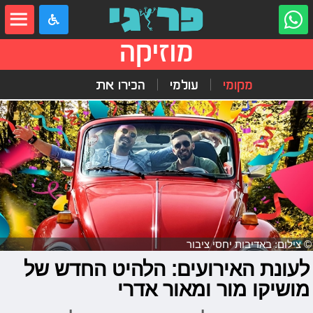
מוזיקה
מקומי
עולמי
הכירו את
© צילום: באדיבות יחסי ציבור
לעונת האירועים: הלהיט החדש של
מושיקו מור ומאור אדרי