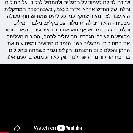
שגורם לכולם לעמוד על הרגליים ולהתחיל לרקוד. על המילים
והלחן של החדש אחראי אדרי בעצמו, כשבההפקה המוזיקלית
הוא עבד לצד מאור יצחקי. כמו כל להיט שמח ושיתוף פעולה
מבטיח - הוא חייב להיות מלווה גם בקליפ. מלבד המילים
והלחן, הקליפ מבטא אף הוא את וויב האירועים, כשאדרי ומור
מחופשים לעובדי הגברה. הם עולים לבמה, מסירים מעליהם
את המסיכות, מתגלים כשני הזמרים הידועים ומפתיעים את
החתן והכלם ביום חתונתם. הקליפ נגמר בשמחה וצהלולים
ברחבת הריקודים, ועושה לנו חשק לאירוע ממש ברגעים אלו.