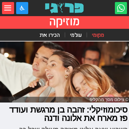
מוזיקה
מקומי
עולמי
הכירו את
© צילום מסך מהקליפ
סיכומוזיקלי: זהבה בן מרגשת ועודד
פז מארח את אלונה ודנה