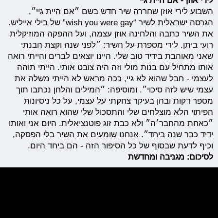
לירי אוזן - אם היית גיי
השבוע לירי אוזן שחררה שיר חדש בשם ״אם היית גיי״,
הגרסה ישראלית לשיר “wish you were gay” של בילי אייליש.
את השיר כתבה והלחינה אוזן עצמה, ועל ההפקה המוזיקלית
רועי ביתן. לירי מספרת על השיר: ״לפני שנה וקצת הבנתי
שאני מאוהבת בידיד טוב שלי. היינו יוצאים לברים והייתי רואה
אותו מתחיל עם בנות מולי וזה היה צובט אותי. הייתי תוהה
לעצמי - חבל שהוא לא גיי, ככה מראש לא הייתי משלה את
עצמי שיש לזה סיכוי״. ומוסיפה: ״המילים והלחן נכתבו תוך
מספר דקות ובהן בעיקר צחקתי על עצמי, על כל ניסיונות
הפיתוי הלא מוצלחים שלי והתסכול שלי שהוא רואה אותי
״כאחת מהחבר׳ה״ ולא כבת זוג פוטנציאלית. היום אני ואותו
ידיד כבר שנה ביחד״. אנחנו שומעים את השיר בלי הפסקה,
וכיף לדעת שבסוף של כל הסיפור הזה - הם ביחד היום.
לסיכום: מגניבה ומחדשת