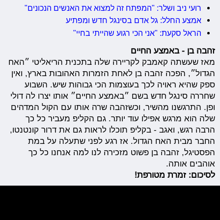
רועי ניב ושלר: "המפתח זה למצוא את האנשים הנכונים"
אמצע החלל: גל אדם בסינגל חדש ומפתיע
הראל סקעת: "אני הכי רגוע שהייתי בחיי"
זהבה בן - באמצע החיים
מאז שעשתה קאמבק לקריירה שלה בתכנית הריאליטי ״האח
הגדול״, הפכה זהבה בן לאחת הזמרות האהובות בארץ, ואין
ספק שהיא ראויה לכך בעוצמות הכי גבוהות שיש. השבוע
שחררה סינגל חדש בשם ״באמצע החיים״ אותו יצרו לה דולי
ופן. התרגשנו מהשיר, וכשזהבה שרה אותו עם הקול המדהים
שלה הוא מרגש אפילו עוד יותר. גם הקליפ מעביר כל כך
הרבה רגש, ואגב - בקליפ תוכלו לראות גם את דרור קונטנטו,
החבר מבית האח הגדול. אז רגע לפני שתעלה על במת
הפסטיגל, זהבה בן פשוט מזכירה לנו למה אנחנו כל כך
אוהבים אותה.
לסיכום: זמרת מטורפת!