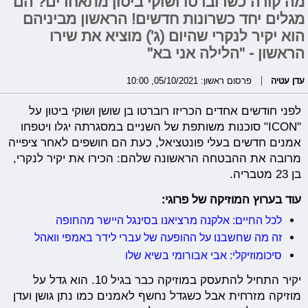
מה קורה כשרוברטו ושוקי ביטון מתאחדים? הם
מגלים יחד כשרונות חדשים! הראשון מביניהם
הוא יקיר לנקרי שהיום (ג') מוציא את שירו
הראשון - "הלילה אני בא"
עדן עטיה
פרסום ראשון: 05/10/2021, 10:00
לפני חודשים אחדים הכריזו רוברטו בן שושן ושוקי ביטון על
"ICON" סוכנות משותפת של השניים במסגרתה יגלו ויטפחו
אמנים חדשים בעלי פונטציאל, כעת הם חושפים לאחר ציפייה
מרובה את ההבטחה הראשונה שלהם: הכירו את יקיר לנקרי,
בן 23 מטבריה.
עוד בערוץ המוזיקה של פרוגי:
לכל החיים: אלקנה מרציאנו בסינגל היישר מהחופה
זה מה שחשבנו על ההופעה של עברי לידר באמפי וואהל
סיכומוזיקלי: אבי אבורומי בשיא שלו
יקיר התחיל להתעסק במוזיקה כבר בגיל 10. הוא גדל על
מוזיקה מזרחית אבל כשגדל נחשף לאמנים כמו נתן גושן ועדן