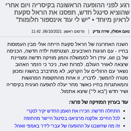
רגע לפני ההופעה הראשונה בקיסריה ויום אחרי
שהוציא סינגל חדש, תפסנו את הראל סקעת
לראיון מיוחד • "יש לי עוד אינספור חלומות"
נועם אסולין
,
שירה צדיק
פרסום ראשון: 06/10/2021, 11:42
השנה האחרונה של הראל סקעת הייתה אולי מבין העמוסות
בחייו - עם חגיגות הארבעים, הצטרפות ילדה חדשה, הכניסה
של בן זוגו, עידן רול לממשלה והמון מוזיקה חדשה ומצויינת
שיצאה לאוויר העולם. למרות זאת, ניכר כי הזמר האהוב
נשאר עם הרגליים על הקרקע, לא מתרברב בהשגיו ומכוון
מטרה להמשך. לדבריו, זו אחת מהתקופות המרגשות
והמאתגרות בחייו כאשר מחר יעלה להופעה חגיגית בקיסריה
ושיר חדש ("בא לי") שיצא אתמול.
עוד בערוץ המוזיקה של פרוגי:
התחלה חדשה: הכירו את האמן החדש יקיר לנקרי
לכל החיים: אלקנה מרציאנו בסינגל היישר מהחופה
זה מה שחשבנו על ההופעה של עברי לידר באמפי וואהל