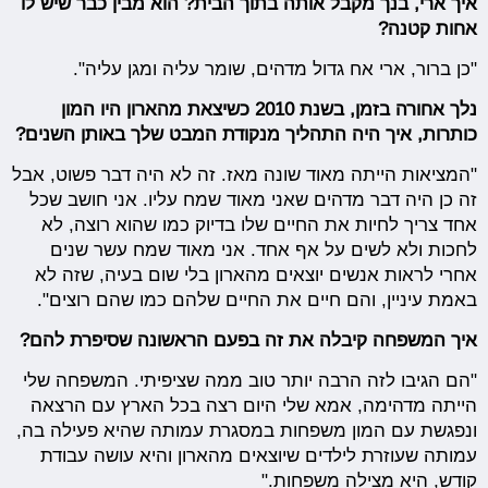
איך ארי, בנך מקבל אותה בתוך הבית? הוא מבין כבר שיש לו
אחות קטנה?
"כן ברור, ארי אח גדול מדהים, שומר עליה ומגן עליה".
נלך אחורה בזמן, בשנת 2010 כשיצאת מהארון היו המון
כותרות, איך היה התהליך מנקודת המבט שלך באותן השנים?
"המציאות הייתה מאוד שונה מאז. זה לא היה דבר פשוט, אבל
זה כן היה דבר מדהים שאני מאוד שמח עליו. אני חושב שכל
אחד צריך לחיות את החיים שלו בדיוק כמו שהוא רוצה, לא
לחכות ולא לשים על אף אחד. אני מאוד שמח עשר שנים
אחרי לראות אנשים יוצאים מהארון בלי שום בעיה, שזה לא
באמת עיניין, והם חיים את החיים שלהם כמו שהם רוצים".
איך המשפחה קיבלה את זה בפעם הראשונה שסיפרת להם?
"הם הגיבו לזה הרבה יותר טוב ממה שציפיתי. המשפחה שלי
הייתה מדהימה, אמא שלי היום רצה בכל הארץ עם הרצאה
ונפגשת עם המון משפחות במסגרת עמותה שהיא פעילה בה,
עמותה שעוזרת לילדים שיוצאים מהארון והיא עושה עבודת
קודש, היא מצילה משפחות."