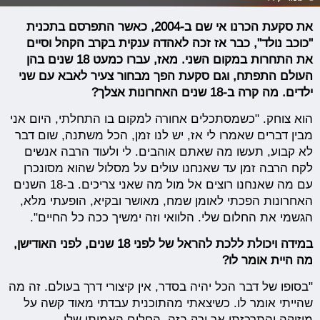
את סקעת הכרנו אי שם ב-2004, כאשר התפרסם בתכנית
"כוכב נולד", כבר אז זכה לאהדה ענקית בקרב הקהל וסיים
את התחרות במקום השני. מאז, עברו כמעט 18 שנים בהן
העולם התפתח, וגם סקעת הפך מבחור צעיר לאבא עם שני
ילדים. מה קרה ב-18 שנים האחרונות אצלך?
הוא צוחק. "כשמסתכלים אחורה למקום בו התחלתי, היום אני
מבין דברים שאמרו לי אז, יש לנו זמן, הכל משתנה, שום דבר
לא קבוע, תעשו מה שאתם אוהבים. לי ולעוד הרבה אנשים
לקח הרבה זמן עד שאנחנו עולים על מסלול שהוא מסונכרן
עם מה שאנחנו רוצים אל מול מה שאני צריכים. ב-18 השנים
האחרונות הפכתי לאומן שמח, מאושר ובקיא, הופעתי מלא,
הגשמי את החלום שלי. הלוואי וזה ימשיך ככה כל החיים".
במידה ויכולת ללכת להראל של לפני 18 שנים, לפני האודישן,
מה היית אומר לו?
"בסופו של דבר הכל יהיה בסדר, אין קיצורי דרך בעולם. זה מה
שהייתי אומר לו. כשיצאתי מהתוכנית עבדתי מאוד קשה על
מוזיקה והתרכזתי אך ורק בזה, החלום האמיתי שלי.