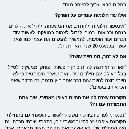
בחלום הבא. צריך להיזהר מזה".
אילו עוד חלומות עומדים על הפרק?
"אינספור חלומות, להרחיב את המשפחה, לגדל את הילדים
בנחת ובריאות. כמובן לגדול ולצמוח במוזיקה, לעשות עוד
דברים ועוד הופעות. להמשיך להגשים את עצמי כמו שאני
עושה בכמעט 20 שנה האחרונות".
אם לא זמר, מה היית עושה?
"וואו. הייתי רוצה להיות בוחן חופשות", צוחק וממשיך; "לטייל
בכל העולם עם הילדים שלי. זאת שאלה היפותטית כי לא
הייתי רוצה להיות שום דבר אחר חוץ מזמר, זה הדבר שאני
הכי אוהב בעולם".
הקורונה עצרה לנו את החיים באופן מאסיבי, איך אתה
התמודדת עם זה?
"נכנסתי לפרופורציות, המשכתי לעשות. הופעתי גם בתחילת
הקורונה איפה שיכולתי והרגשתי נוח, כתבתי ויצרתי הרבה, זה
היה המפלט שלי. לא אשקר זאת תקופה מאוד מבאסת, אבל