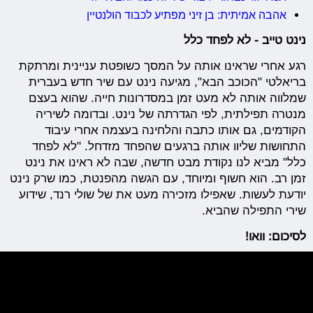
אהבה אמיתית: בן זיני מפתיע לכבוד הולנטיין
נינט טייב - לא לפחד כלל
רגע אחרי שראינו אותה על המסך כשופטת עניינית ומרתקת
בריאלטי "הכוכב הבא", מגיעה נינט עם שיר חדש בעברית
שמלווה אותה לא מעט זמן במסדרונות חייה. שהוא בעצם
מנטרה תפילתית, לפי הגדרתה של נינט. ובדומה לשיריה
הקודמים, גם אותו כתבה והלחינה בעצמה אחרי עיבוד
התחושות שליוו אותה ברגעים שהפחד מזדחל. "לא לפחד
כלל" מביא לנו נקודת מבט חדשה, שבה לא ראינו את נינט
זמן רב. הוא חשוף ומיוחד, עם הגשה מהפנטת, כמו שרק נינט
יודעת לעשות. שאפילו מזכירה מעט את של שולי רנד, שידוע
שירי התפילה שהביא.
לסיכום: וואו!