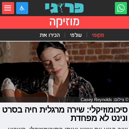
מוזיקה
מקומי
עולמי
הכירו את
© צילום: Casey Reynolds
סיכומוזיקלי: שירה מרגלית חיה בסרט
ונינט לא מפחדת