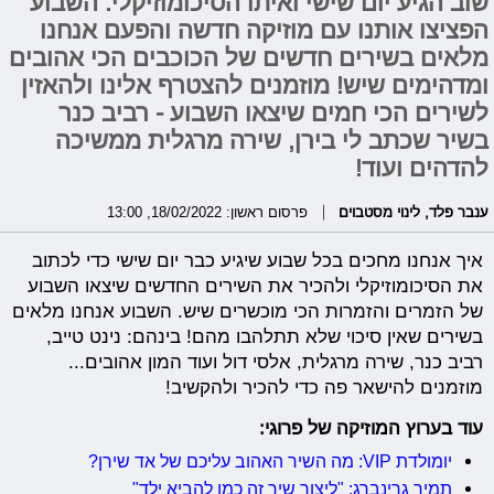
שוב הגיע יום שישי ואיתו הסיכומוזיקלי. השבוע
הפציצו אותנו עם מוזיקה חדשה והפעם אנחנו
מלאים בשירים חדשים של הכוכבים הכי אהובים
ומדהימים שיש! מוזמנים להצטרף אלינו ולהאזין
לשירים הכי חמים שיצאו השבוע - רביב כנר
בשיר שכתב לי בירן, שירה מרגלית ממשיכה
להדהים ועוד!
ענבר פלד
,
לינוי מסטבוים
פרסום ראשון: 18/02/2022, 13:00
איך אנחנו מחכים בכל שבוע שיגיע כבר יום שישי כדי לכתוב
את הסיכומוזיקלי ולהכיר את השירים החדשים שיצאו השבוע
של הזמרים והזמרות הכי מוכשרים שיש. השבוע אנחנו מלאים
בשירים שאין סיכוי שלא תתלהבו מהם! בינהם: נינט טייב,
רביב כנר, שירה מרגלית, אלסי דול ועוד המון אהובים...
מוזמנים להישאר פה כדי להכיר ולהקשיב!
עוד בערוץ המוזיקה של פרוגי:
יומולדת VIP: מה השיר האהוב עליכם של אד שירן?
תמיר גרינברג: "ליצור שיר זה כמו להביא ילד"