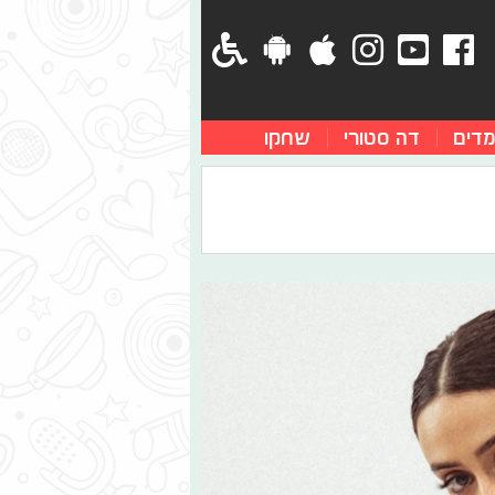
מדים
דה סטורי
שחקו