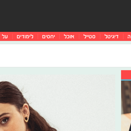
ה
דיגיטל
סטייל
אוכל
יחסים
לימודים
על 