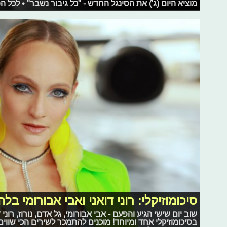
מוציא היום (ג') את הסינגל החדש - "כל גיבור נשבר" • לכל 
סיכומוזיקלי: רוני דואני ואבי אבורומי בל
שוב יום שישי הגיע והפעם - אבי אבורומי, גל אדם, נורוז, רוני 
בסיכומוזיקלי אחד ומיוחד! מוכנים להתמכר לשירים הכי שווי