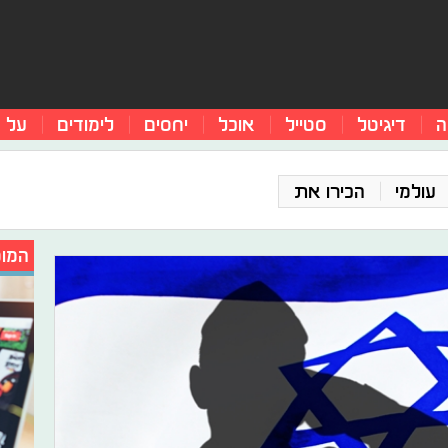
ה
דיגיטל
סטייל
אוכל
יחסים
לימודים
על 
עולמי
הכירו את
המומ