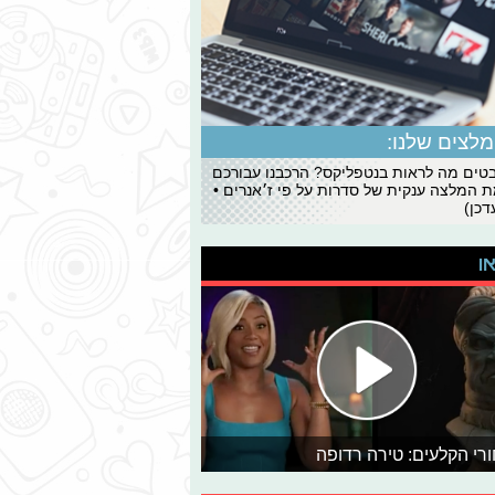
לצים שלנו:
ים מה לראות בנטפליקס? הרכבנו עבורכם
 המלצה ענקית של סדרות על פי ז׳אנרים •
כן)
או
רי הקלעים: טירה רדופה