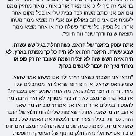
בוי אצ'י זה כיף לי כי אני מאוד אוהב אותו, מאוד מחזיק ממנו
וגם אם אני כותב משהו לבד בבית שלי או בכל מקום אחר
לעומת אם אני כותב באולפן עם אצ'י זה מוציא ממך משהו
אחר. כל מפיק, כל שיתוף פעולה כזה או אחר מוציא ממך
תוצאה שונה ודרך שונה וזה היופי".
אתה עוסק בז'אנר של הראפ. כשהתחלת בגיל שש עשרה,
שבע עשרה, הז'אנר הזה אז לא היה כל כך מפותח בארץ. לא
היה איזה חשש שזה לא יצליח ושמה שעובד זה רק פופ או
מזרחי ואיך זה יעבור לאנשים בגרון?
"תראי אני חשבתי כשאני הייתי ילד אם מישהו אמר שהוא
שומע ראפ ישראלי או היפ הופ ישראלי היו מסתכלים עליו
מוזר. זה היה חצי מילת גנאי, מה אתה שומע ראפ בעברית?
אז בואי נגיד שהמצב לא היה כזה מטורף, לא היה הרבה מה
להפסיד במילים אחרות. אז אני אמרתי טוב זה מה שאני
אוהב, זה מי שאני. אחת השאיפות שלי להיות חלוץ של הדבר
הזה, לפחות בגיל הצעיר יותר ולעשות את האמת שלי. כמו
שאת אומרת, לעומת כמה שנים כשהתחלתי המצב היום יותר
טוב וראפ ישראלי נהיה חלק מהנוף של המוסיקה והופעות