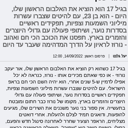
בגיל 17 הוא הוציא את האלבום הראשון שלו,
היום - הוא בן 23, עם להיטים שצברו עשרות
מיליוני השמעות וצפיות, תפקידים ראשיים
בסדרות נוער, ושיתופי פעולה עם גדולי היוצרים
והזמרים בארץ. תפסנו את הכוכב הכי חם ואהוב
- נורוז לראיון על הדרך המדהימה שעבר עד היום
יעל גלנט
פרסום ראשון: 14/09/2022, 12:00
בגיל 17 כשהוא רק הוציא את האלבום הראשון שלו, אור יעקב
נורוזי - או כפי שאתם מכירים אותו - נורוז, כנראה לא יכל
אפילו לדמיין ש-5 שנים אחרי, הוא יהיה השם הכי חם בראפ
הישראלי. עם להיטים שצברו עשרות מיליוני השמעות וצפיות,
תפקידים ראשיים בסדרות נוער, ושיתופי פעולה עם גדולי
היוצרים והזמרים בארץ, מקומו של נורוז כבר חתום ומובטח
בתעשייה. אין ספור בני נוער משננים את השירים שלו, מגיעים
להופעות, ודואגים תמיד לצלם ולהעלות. אחרי דואטים
מצליחים, הראפר הצעיר שחרר לאחרונה סינגל חדש והפעם,
בסולו. כששם השיר הוא "שמיכי", השאלה הראשונה בראיון