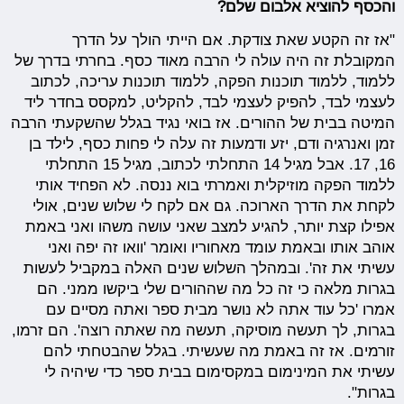
והכסף להוציא אלבום שלם?
"אז זה הקטע שאת צודקת. אם הייתי הולך על הדרך
המקובלת זה היה עולה לי הרבה מאוד כסף. בחרתי בדרך של
ללמוד, ללמוד תוכנות הפקה, ללמוד תוכנות עריכה, לכתוב
לעצמי לבד, להפיק לעצמי לבד, להקליט, למקסס בחדר ליד
המיטה בבית של ההורים. אז בואי נגיד בגלל שהשקעתי הרבה
זמן ואנרגיה ודם, יזע ודמעות זה עלה לי פחות כסף, לילד בן
16, 17. אבל מגיל 14 התחלתי לכתוב, מגיל 15 התחלתי
ללמוד הפקה מוזיקלית ואמרתי בוא ננסה. לא הפחיד אותי
לקחת את הדרך הארוכה. גם אם לקח לי שלוש שנים, אולי
אפילו קצת יותר, להגיע למצב שאני עושה משהו ואני באמת
אוהב אותו ובאמת עומד מאחוריו ואומר 'וואו זה יפה ואני
עשיתי את זה'. ובמהלך השלוש שנים האלה במקביל לעשות
בגרות מלאה כי זה כל מה שההורים שלי ביקשו ממני. הם
אמרו 'כל עוד אתה לא נושר מבית ספר ואתה מסיים עם
בגרות, לך תעשה מוסיקה, תעשה מה שאתה רוצה'. הם זרמו,
זורמים. אז זה באמת מה שעשיתי. בגלל שהבטחתי להם
עשיתי את המינימום במקסימום בבית ספר כדי שיהיה לי
בגרות".