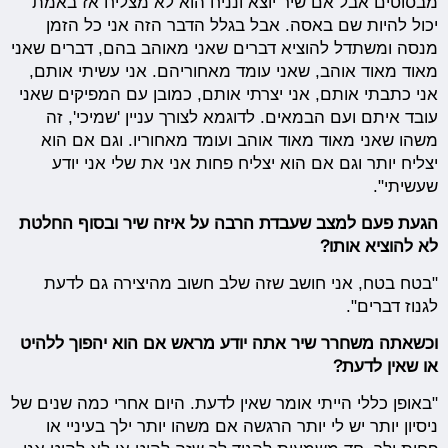
מבסוטים אבל אם שיר יוצא ונניח הוא לא מצליח אז באמת
יכול להיות שם באסה. אבל בגלל הדבר הזה אני כל הזמן
מנסה ומשתדל להוציא דברים שאני מאוהב בהם, דברים שאני
מאוד מאוד אוהב, שאני עומד מאחוריהם. אני עשיתי אותם,
אני כתבתי אותם, אני יצרתי אותם, כמובן עם המפיקים שאני
עובד איתם ועם הבמאים. לדוגמא לצורך עניין 'שמיכי', זה
משהו שאני מאוד מאוד אוהב ועומד מאחוריו. וגם אם הוא
יצליח יותר וגם אם הוא יצליח פחות אני את שלי אני יודע
שעשיתי".
הגעת פעם למצב שעבדת הרבה על איזה שיר ובסוף החלטת
לא להוציא אותו?
"בטח בטח, אני חושב שזה שלב חשוב מהיצירה גם לדעת
לגנוז דברים".
וכשאתה משחרר שיר אתה יודע מראש אם הוא יהפוך ללהיט
או שאין לדעת?
"באופן כללי הייתי אומר שאין לדעת. היום אחרי כמה שנים של
ניסיון יותר יש לי יותר הרגשה אם משהו יותר ילך בעיניי או