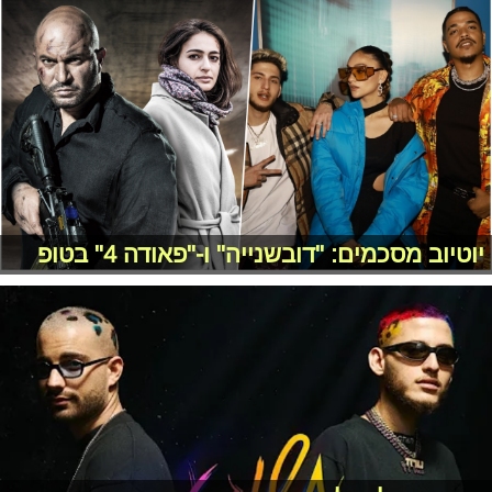
יוטיוב מסכמים: "דובשנייה" ו-"פאודה 4" בטופ