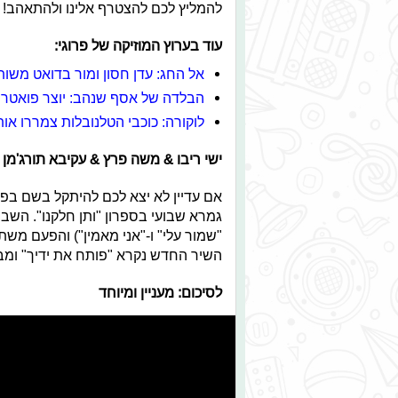
להמליץ לכם להצטרף אלינו ולהתאהב!
עוד בערוץ המוזיקה של פרוגי:
אל החג: עדן חסון ומור בדואט משו
הבלדה של אסף שנהב: יוצר פואטרי
לוקורה: כוכבי הטלנובלות צמררו אות
ישי ריבו & משה פרץ & עקיבא תורג'מן 
אם עדיין לא יצא לכם להיתקל בשם בפר
גמרא שבועי בספרון "ותן חלקנו". השב
"שמור עלי" ו-"אני מאמין") והפעם משתת
השיר החדש נקרא "פותח את ידיך" ומ
לסיכום: מעניין ומיוחד