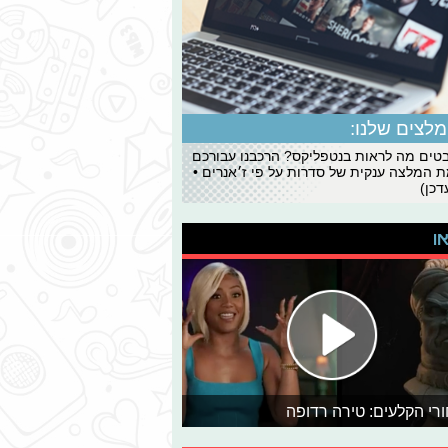
לצים שלנו:
ים מה לראות בנטפליקס? הרכבנו עבורכם
 המלצה ענקית של סדרות על פי ז׳אנרים •
כן)
או
רי הקלעים: טירה רדופה