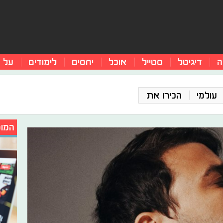
ה
דיגיטל
סטייל
אוכל
יחסים
לימודים
על 
עולמי
הכירו את
המומ