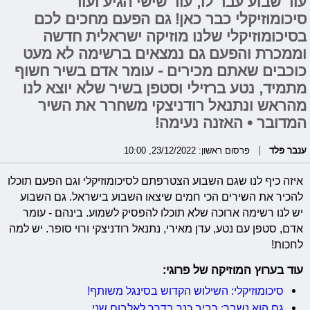
עוד שבוע עבר לו, עוד שישי הגיע ועוד
סיכומוזיקלי כבר כאן! גם הפעם מחכים לכם
בסיכומוזיקלי שלנו מוזיקה ישראלית חדשה
וממכרת והפעם גם נמצאים ברשימה לא מעט
כוכבים שאתם מכירים - עומר אדם בשיר חשוף
מתמיד, נטע ברזילי וסטפן בשיר שלא יוצא לנו
מהראש ונתנאל רודניצקי משחרר את השיר
המדובר • האזנה נעימה!
ענבר פלד
פרסום ראשון: 23/12/2022, 10:00
איזה כיף לנו שגם השבוע הצטרפתם לסיכומוזיקלי וגם הפעם תוכלו
להכיר את השירים הכי חמים שיצאו השבוע בישראל. גם השבוע
יש לנו רשימה ארוכה שלא תוכלו להפסיק לשמוע. בינהם - עומר
אדם, סטפן עם נטע, עדן מאירי, נתנאל רודניצקי ורוי סופר. יש למה
לחכות!
עוד בערוץ המוזיקה של פרוגי:
סיכומוזיקלי: השילוש הקדוש בסינגל משותף!
גם הוא נשבר: רביב כנר בדרך לאלבום שני