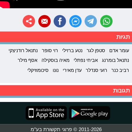
תגיות
עומר אדם
סטפן לגר
נטע ברזילי
רוי סופר
נתנאל רודניצקי
נתנאל בומרנג
אביחי נפתלי
מאיה בוסקילה
אסף מילר
רביב כנר
רועי סנדלר
עדן מאירי
נונו
סיכומוזיקלי
תגובות
2011-2026 © פרוגי תקשורת בע"מ