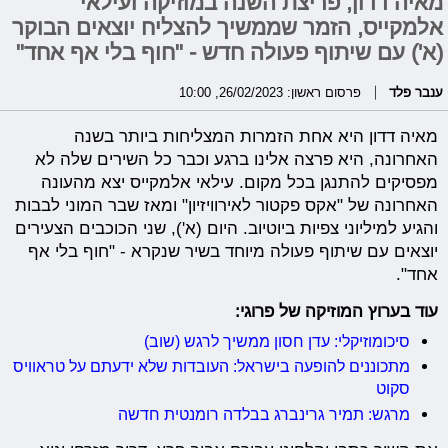
מאיה דדון, פריצת השנה במוזיקה ועילאי
אלמקייס, הזמר שממשיך להצליח יוצאים הבוקר
(א') עם שיתוף פעולה חדש - "חוף בלי אף אחד"
ענבר פלד
פרסום ראשון: 26/02/2023, 10:00
מאיה דדון היא אחת הזמרות המצליחות ביותר בשנה
האחרונה, היא פרצה אלינו ברגע וכבר כל השירים שלה לא
מפסיקים להתנגן בכל מקום. עילאי אלמקייס יצא מהעונה
האחרונה של "אקס פקטור לאירוויזיון" ומאז שבר המוני לבבות
והגיע למיליוני צפיות ביוטיוב. היום (א'), שני הכוכבים הצעירים
יוצאים עם שיתוף פעולה מיוחד בשיר שנקרא - "חוף בלי אף
אחד".
עוד בערוץ המוזיקה של פרוגי:
סיכומוזיקלי: עדן חסון ממשיך לרגש (שוב)
מתכוננים להופעה בישראל: העובדות שלא ידעתם על טראוויס
סקוט
מרגש: תמיר גרינברג בבלדה רומנטית חדשה