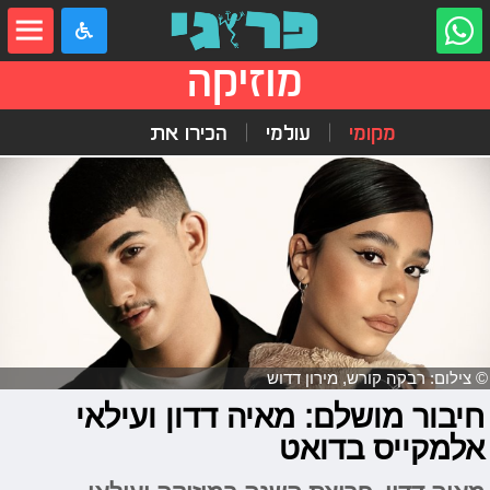
מוזיקה
מקומי
עולמי
הכירו את
© צילום: רבקה קורש, מירון דדוש
חיבור מושלם: מאיה דדון ועילאי
אלמקייס בדואט