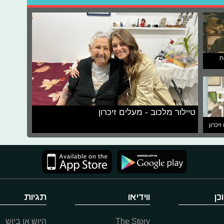
ת
טיילור מלכוב - מעלים זיכרון
זיכרון
כן
ווידיאו
תגיות
The Story
היוש או ביוש