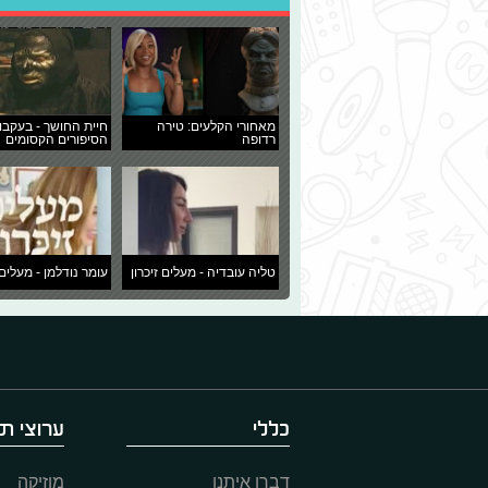
מאחורי הקלעים: טירה
חיית החושך - בעקבו
רדופה
הסיפורים הקסומים
טליה עובדיה - מעלים זיכרון
עומר נודלמן - מעלים 
כללי
ערוצי תו
דברו איתנו
מוזיקה