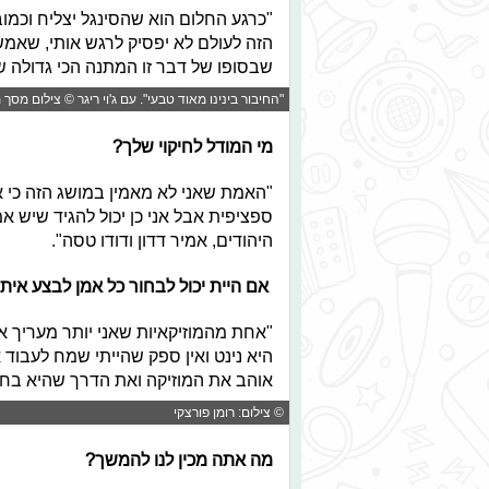
"כרגע החלום הוא שהסינגל יצליח וכמוב
הזה לעולם לא יפסיק לרגש אותי, שאמשי
שבסופו של דבר זו המתנה הכי גדולה שא
"החיבור בינינו מאוד טבעי". עם ג'וי ריגר © צילום מסך מ
מי המודל לחיקוי שלך?
"האמת שאני לא מאמין במושג הזה כי 
ספציפית אבל אני כן יכול להגיד שיש א
היהודים, אמיר דדון ודודו טסה".
אם היית יכול לבחור כל אמן לבצע איתו
"אחת מהמוזיקאיות שאני יותר מעריך 
היא נינט ואין ספק שהייתי שמח לעבוד
אוהב את המוזיקה ואת הדרך שהיא בחר
© צילום: רומן פורצקי
מה אתה מכין לנו להמשך?