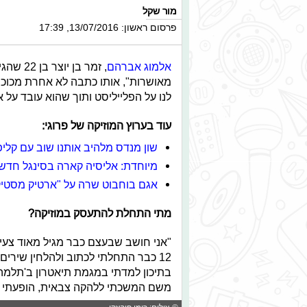
מור שקל
פרסום ראשון: 13/07/2016, 17:39
אלמוג אברהם
, זמר ב
מאושרות", אותו כתבה לא אחרת מכו
לנו על הפלייליסט ותוך שהוא עובד על א
עוד בערוץ המוזיקה של פרוגי:
שון מנדס מלהיב אותנו שוב עם קלי
מיוחדת: אליסיה קארה בסינגל חדש
אגם בוחבוט שרה על "ארטיק מסטיק
מתי התחלת להתעסק במוזיקה?
"אני חושב שבעצם כבר מגיל מאוד צעיר
12 כבר התחלתי לכתוב ולהלחין שירי
בתיכון למדתי במגמת תיאטרון ב'תלמה 
משם המשכתי ללהקה צבאית, הופעתי המו