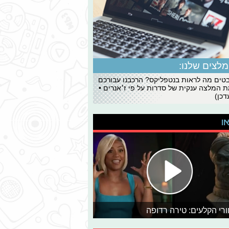
לצים שלנו:
ים מה לראות בנטפליקס? הרכבנו עבורכם
 המלצה ענקית של סדרות על פי ז׳אנרים •
כן)
או
רי הקלעים: טירה רדופה