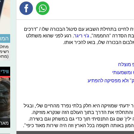
ן יוצר בן 22 שהגיח לחיינו בתחילת השבוע עם סינגל הבכורה שלו / "דרכים
כבת הסדרה "החממה",
ג'וי ריגר
. רגע לפני שהוא משתלט
המומ
לבום הבכורה שלו, בואו להכיר אותו.
מתלבט
רשימת
(מתעד
פ מוצלח
ווידי
 ומשמעותי
" ולא מפסיקה להפתיע
 ידעתי שמוזיקה היא חלק בלתי נפרד מהחיים שלי, ובגיל
ם והתחלתי את הדרך בתוך העולם הזה שנקרא מוזיקה.
ילין' שם גם התנסיתי תוך כדי גם במשחק וגם בשירה.
מאחו
ן באותה תקופה בכל הארץ וזה היה שירות מאוד כיפי".