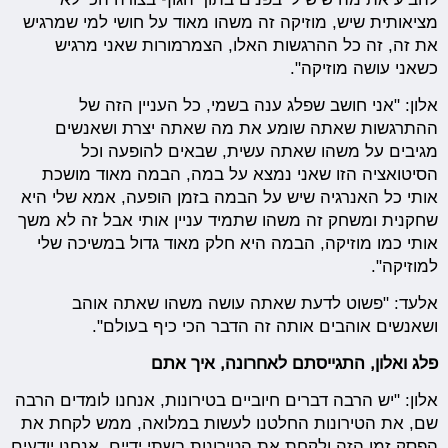
מציאותית שיש, מוזיקה זה משהו מאוד על חושי למי שמרגיש
את זה, זה כל ההרגשות האלו, הצמרמורות שאני מרגיש
כשאני עושה מוזיקה".
אלון: "אני חושב שפלג ענה בשמי, כל העניין הזה של
ההתרגשות שאתה שומע את מה שאתה יצרת ושאנשים
מגיבים על משהו שאתה עשית, שבאים להופעה וכל
הסיטואציה הזו שאני נמצא על במה, הבמה מאוד מושכת
אותי כל האנרגיה שיש על הבמה בזמן הופעה, אמא שלי היא
שחקנית ומשחק זה משהו שתמיד עניין אותי אבל זה לא משך
אותי כמו מוזיקה, הבמה היא חלק מאוד גדול במשיכה שלי
למוזיקה".
אלעד: "פשוט לדעת שאתה עושה משהו שאתה אוהב
ושאנשים אוהבים אותה זה הדבר הכי כיף בעולם".
פלג ואלון, התגייסתם לאחרונה, איך אתם
אלון: "יש הרבה דברים חיוביים בטירונות, אנחנו לומדים הרבה
שם, את הטירונות החלטנו לעשות במלואה, ממש לקחת את
הפסק זמן הזה ולקחת את הטירונות בשתי ידיים, אנחנו יודעים