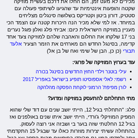
מכירים לא מעט זמן, הם החלו את דרכם בעשיית מוזיקה
שקטה והופעות אינטימיות עד שהגיעו לשיתופי פעולה עם
סטטיק, דורון ביטון וקטריקס בשלושה סינגלים מצליחים
במיוחד. אז למי שלא מכיר הנה היכרות קטנה עם הצמד הכי
מעניין במוזיקה הישראלית כיום: אביחי פלג ואלון פוגל נערים
בני 17 שלקחו את החלום והאהבה שלהם למוזיקה צעד אחד
קדימה, בסינגל החדש הם מארחים את הזמר הצעיר
אלעד
תבורי
(כן כן, הבן של שימי ואח של בן אל)
עוד בערוץ המוזיקה של פרוגי:
עילי בוטנר וילדי החוץ החדשים בסינגל בכורה
רשמי: לאלי אספוסיטו תופיע בישראל באפריל 2017
לורן מפיפת' הרמוני לוקחת הפסקה מהלהקה
מתי התחלתם להתעסק במוזיקה ומדוע?
פלג: "התחלתי בגיל 12, הייתי יושב שנים עם דוד שלי שהוא
המפיק המוזיקלי ג'ורדי, הייתי יושב איתו שנים באולפנים ואז
בגיל 12 החלטתי שזה בוער בי ושבזה אני רוצה לעסוק.
בהתחלה עשיתי יצירות מוזרות כאלו עד שבגיל 15 התקדמתי