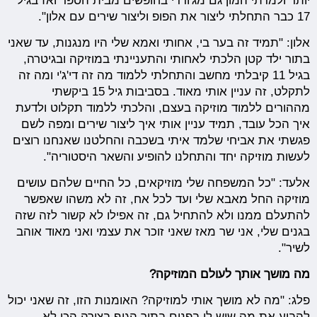
יותר ולמדתי המון גם מג'ורדי בחופשים מבית הספר ואז בגיל
17 כבר התחלתי ליצור את הפופ וליצור שירים עם אלון".
אלון: "תמיד זה בער בי, אחותי ואמא שלי היו מנגנות, עד שאני
בתור ילד קטן הלכתי לאחותי והתעניינתי במוזיקה ובגיטרה,
בגיל 11 קיבלתי מחשב והתחלתי ללמוד מה זה די'ג'י ומה זה
לתקלט, זה עניין אותי מאוד. בסביבות גיל 15 ביקשתי
מההורים ללמוד מוזיקה בעצם, והלכתי ללמוד תקלוט ולדעת
איך הכל עובד, תמיד עניין אותי איך ליצור שירים ומפה לשם
פגשתי את אביחי שלמד איתי בשכבה והחלטנו שאנחנו רוצים
לעשות מוזיקה יחד והתחלנו להופיע והשאר היסטוריה".
אלעד: "כל המשפחה שלי מוזיקאים, כל החיים שלהם עושים
מוזיקה החל מאבא שלי ועד לכל אח, זה לא משהו שאפשר
להתעלם ממנו ולא להתחיל גם, זה אפילו לא קשור לזה שזה
בגנים שלי, אני שר מאז שאני זוכר את עצמי ואני מאוד אוהב
לשיר".
מה מושך אותך לעולם המוזיקה?
פלג: "מה לא מושך אותי למוזיקה? האומנות הזו, זה שאני יכול
להביע את מה שיש לי בפנים בתוך הגוף בצורה הכי לא