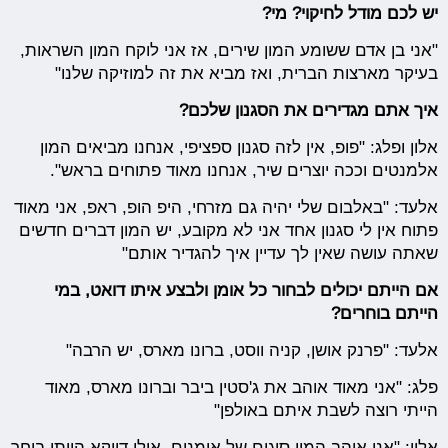
יש לכם מודל לחיקוי? מי?
"אני בן אדם ששומע המון שירים, אז אני לוקח המון השראות,
בעיקר מארצות הברית, ואז מביא את זה למוזיקה שלנו"
איך אתם מגדירים את הסגנון שלכם?
אלון ופלג: "פופ, אין לזה סגנון ספציפי, אנחנו מביאים המון
אלמנטים וככה יוצרים שיר, אנחנו מאוד פתוחים בראש".
אלעד: "באלבום שלי יהיה גם מזרחי, היפ הופ, ראפ, אני מאוד
פתוח אין לי סגנון אחד אני לא מקובע, יש המון דברים חדשים
שאתה עושה שאין לך עדיין איך להגדיר אותם"
אם הייתם יכולים לבחור כל אומן ולבצע איתו דואט, במי
הייתם בוחרים?
אלעד: "פרנק אושן, קניה ווסט, ברונו מארס, יש הרבה"
פלג: "אני מאוד אוהב את ג'סטין ביבר וברונו מארס, מאוד
הייתי רוצה לשבת איתם באולפן"
אלון: "אני אוהב המון סוגים של אומנים, אולי דווקא הייתי בוחר