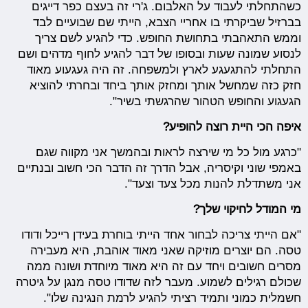
כשהתחלתי לעבוד על האלבום. ג'רי זה בעצם כפר דייגים
בברזיל שביקרתי בו אחריי הצבא, הייתי שם שבועיים לבד
וממש התאהבתי בתחושת החופש. כדי להגיע לשם צריך
לנסוע שמונה שעות ובסופו של דבר להגיע לחוף מדהים ושם
התחלתי להתגעגע לארץ ולמשפחה. זה היה געגעוע מאוד
חזק כזה שמחשל אותך ומחזק אותך ביחד ובחרתי להוציא
הגעגוע והחופש הטהור שהרגשתי בשיר".
איפה הכי היית רוצה להופיע?
"כרגע מול כל מי שירצה לראות ובהמשך אני מקווה שגם
באמפי שוני וקיסריה, אבל הדרך זה הדבר הכי חשוב ובנתיים
אני משתדלת להנות מכל צעד וצעד".
מי המודל לחיקוי שלך?
"אם הייתי צריכה לבחור אחד הייתי בוחרת בעידן רייכל ודודו
טסה. הם יוצרים מוזיקה שאני מאוד אוהבת, היא מעבירה
מסרים חשובים ויחד עם זה היא מאוד מיוחדת ושונה ממה
שכולם רגילים לשמוע. מעבר לזה שדודו טסה מנגן על גיטרה
חשמלית כמוני ותמיד רציתי להגיע לרמת הנגינה שלו".