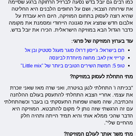
כמו רבים גם יובל בדש נסעה לברזיל הרחוקה ברגע שסיימה
את שירותה הצבאי, ושם על החופים הלבנים היא החליטה
שהיא רוצה לעסוק בתחום המוזיקה, היום היא עובדת על
אלבום חדש שמציג את סגנונה הייחודי ומסמנת את מקומה
כדבר הגדול הבא במוזיקה הישראלית. הכירו את יובל בדש.
עוד
בערוץ
המוזיקה
של
פרוגי
:
חם בישראל: ג'ייסון דרולו סוגר מעגל סטטיק ובן אל
קרייזי אין לאב: מחווה מיוחדת לביונסה
טופ 5: חמשת השירים הטובים ביותר של "Little mix"
מתי התחלת לעסוק במוזיקה?
"בכיתה ו' התחלתי לנגן בגיטרה, ואני שרה מאז שאני זוכרת
את עצמי. אחריי הצבא התחלתי להתעסק בעולם ההלחנה
והכתיבה, שזה משהו שפחות התעסקתי בו בעבר וכשהתחלתי
עם זה הרגשתי שזה נותן לי מקום להתבטא. המוזיקה היא
הדבר שהכי ממלא אותי והיא תמיד הייתה ותהיה חלק
מהחיים שלי".
מתי משך אותך לעולם המוזיקה?