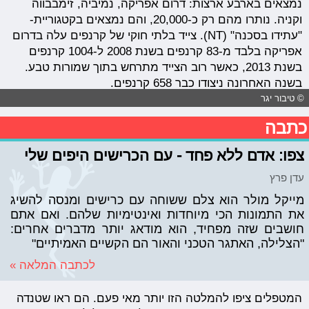
נמצאים בארבע ארצות: דרום אפריקה, נמיביה, זימבבווה
וקניה. נותרו מהם רק כ-20,000, והם נמצאים בקטגוריית-
"עתידו בסכנה" (NT). צייד בלתי חוקי של קרנפים עלה בדרום
אפריקה בלבד מ-83 קרנפים בשנת 2008 ל-1004 קרנפים
בשנת 2013, כאשר רוב הצייד מתרחש בתוך שמורות טבע.
בשנה האחרונה ניצודו כבר 658 קרנפים.
© טיבור יגר
כתבה
צפו: אדם ללא פחד - עם הכרישים היפים שלי
עדן פרץ
מייקל מולר הוא צלם ששוחה עם כרישים ומנסה להשיג
את התמונות הכי מיוחדות ואינטימיות שלהם. ואם אתם
חושבים שזה מפחיד, הוא מודאג יותר מדברים אחרים:
"הצלילה, האתגר הטכני והאור הם הקשיים האמיתיים"
לכתבה המלאה »
המטפלים ציפו להמלטה הזו יותר מאי פעם. הם ראו שטנדה