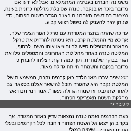
משמינה והבחינו בעטיניה המתמלאים, אבל לא ידעו אם
מדובר בזכר או בנקבה. טנדה שסובלת מדלקת כרונית בעינה,
נמצאת בחודשים האחרונים באזור מגודר בשטח הפתוח, כדי
שניתן יהיה להעניק לה טיפול רפואי קבוע.
עד כה שהתה בחצר המגודרת עם טרקל הגור הצעיר שלה,
אך כשימיי ההמלטה קרבו, היא ניסתה להרחיק את טרקל
מהאזור והמטפלים סייעו לה והוציאו אותו משם. לבסוף,
המליטה טנדה באחד מהלילות האחרונים והמטפלים גילו את
הגור בבוקר שלמחרת. תוך כמה דקות הצליחו להבחין כי
מדובר בנקבה והשמחה הייתה גדולה מאוד.
"20 שנים עברו מאז נולדה כאן קרנפה נקבה, המשמעות של
המלטת נקבה היא שהגורה תוכל להישאר אצלנו בספארי גם
לאחר שתתבגר וזו שמחה גדולה מאוד", אמר רמי תם ראש
מחלקת השטח האפריקני הפתוח.
© טיבור יגר
כעת הקרנפה ואמה טנדה נמצאות עדיין באזור המגודר, אך
בקרוב הן ייצאו אל השטח הפתוח וייחברו לכל הקרנפים ובעלי
החיים האחרים.
שיהיה במזל!