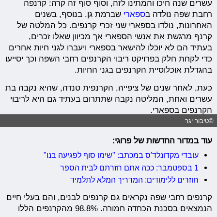
עשרים שנה חיכו והמתינו לזה, וסוף סוף זה קרה: קרנפה
רחבת שפה נולדה ב
ספארי
שברמת גן. בנוסף, בשנים
האחרונות, נולדו בספארי שני זכרי קרנפים. כל המלטה של
קרנף מרגשת את אנשי הספארי אך מכיוון שאלו זכרים,
בעתיד הם לא יוכלו להישאר בספארי ויעברו לגני חיות אחרים
כדי לקחת חלק בפרויקט ריבוי הקרנפים רחבי השפה וכך יסייעו
בהגדלת אוכלוסיית הקרנפים בגני החיות.
כעת, לאחר שנים של ציפייה, הקרנפית טנדה, שהיא נקבה בת
עשרים ואחת, המליטה נקבה שתתרום בעתיד גם היא לריבוי
הקרנפים בספארי.
©טיבור יגר
עוד במדור החדשות של פרוגי:
עובדי מקדונלד'ס במכתב: "שימו סוף לפגיעה בנו"
1 בספטמבר: ככה אתם חזרתם לבית הספר
חוזרים ללימודים: המדריך המלא לתלמיד
קרנפים רחבי שפה נקראים גם קרנפים לבנים, והם בעלי חיים
הנמצאים בסכנת הכחדה חמורה. 98.8% מהקרנפים הללו