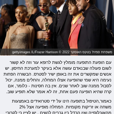
משפחת סמית' בטקס האוסקר 2022 © gettyimages.IL/Frazer Harrison
עם הופעת התופעה מומלץ לגשת לרופא עור וזה לא קשור
לשום פעולה שבנאדם עושה אלא בעיקר למערכת החיסון. יש
אנשים שמקשרים את זה באופן ישיר לסטרס. הבשורה הפחות
נעימה היא שמי שהופיעה אצלו המחלה, והחלים ממנה, יכול
לסבול ממנה שוב לאחר שנים. אין בה חסינות - כלומר, אם
קרה שהיא הופיעה פעם אחת, זה לא אומר שלא תופיע שוב.
כאמור,הטיפול בתופעה הינו על ידי סטרואידים באמצעות
משחה או זריקות מקומיות. המחלה מופיעה אצל 2%
מהאוכלוסייה ואין הבדל בין גברים לנשים . יש לציין כי לקרובי