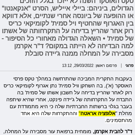
טקס האוסקר השנה לא ייזכר בגלל הזוכים
הגדולים, ביניהם: ביילי אייליש, הסרט "אנקאנטו"
או ההופעה של ביונסה אחרי שנתיים, אלא דווקא
בין האגרוף שהחטיף ויל סמית' לקומיקאי כריס
רוק אחר שהריץ בדיחה על התקרחותה של אשתו
של סמית' • השאלה הגדולה מאחורי כל הסיפור -
למה הבדיחה לא הייתה במקום? ד"ר אקרמן
מסבירה על המחלה ממנה ג'יידה סובלת
פרוגי
פרסום ראשון: 29/03/2022, 13:12
בעקבות התקרית המביכה שהתרחשה במהלך טקס פרסי
האוסקר (א'), בה השחקן וויל סמית' נתן אגרוף לקומיקאי כריס
רוק לאחר שהריץ בדיחה על חשבון אשתו של סמית' בה
התבדח על התקרחותה של ג'יידה פינקט, אחרי שהיא שיתפה
בעבר בגלוי ברשתות החברתיות שלה כי היא מתמודדת עם
מחלת "
אלופציה אראטה
"
וההתקרחות שלה היא אחד
מהתסמינים.
ד"ר להבית אקרמן,
מומחית ברפואת עור מסבירה על המחלה,