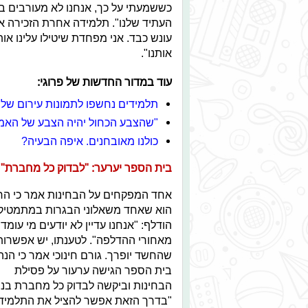
כששמעתי על כך, אנחנו לא מעורבים בז
העתיד שלנו". תלמידה אחרת הזכירה את
עונש כבד. אני מפחדת שיטילו עלינו או
אותנו".
עוד במדור החדשות של פרוגי:
תלמידים נחשפו לתמונות עירום של
"שהצבע הכחול יהיה הצבע של האמ
כולנו מאובחנים. איפה הבעיה?
בית הספר יערער: "לבדוק כל מחברת"
אחד המפקחים על הבחינות אמר כי ה
הוא שאחד משאלוני הבגרות במתמטיק
הודלף: "אנחנו עדיין לא יודעים מי עומד
מאחורי ההדלפה". לטענתו, יש אפשרות
שהחשד יופרך. גורם חינוכי אמר כי הנ
בית הספר הגישה ערעור על פסילת
הבחינות וביקשה לבדוק כל מחברת בנפ
"בדרך הזאת אפשר להציל את התלמיד