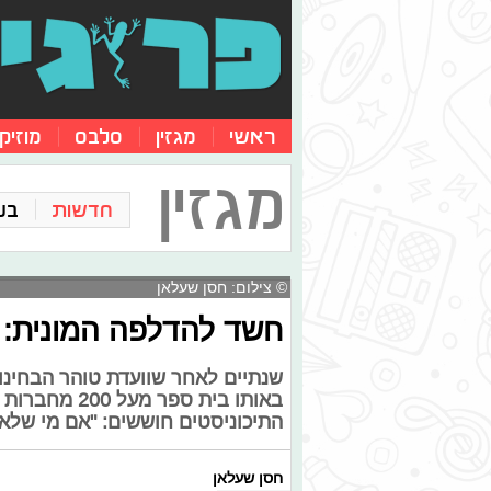
ראשי
מגזין
סלבס
מוזיק
מגזין
חדשות
בע
© צילום: חסן שעלאן
חשד להדלפה המונית: נפסלו 200
באותו בית ספ
התיכוניסטים חוששים: "אם מי שלא 
חסן שעלאן