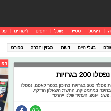
ה
דיגיטל
סטייל
אוכל
יחסים
לימודים
על 
ולם
בעלי חיים
דעות
מגזין וחברה
ספורט
המומ
 בגרויות
שנתיים לאחר שוועדת טוהר הבחינות פסלה 300 בגרויות בתיכון בכפר קאסם, נפסלו
ר מעל 200 מחברות בחינה במתמטיקה. החשד: השאלון הודלף.
פשע ייענש, העתיד שלנו ייהרס"