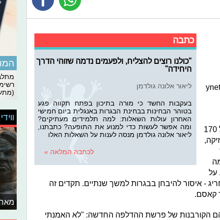
כתבה
"כולנו רוצים להצליח, ולפעמים נדמה שזוהי הדרך
המומ
היחידה"
מתלבט
רשימת
ליאור אלונה גולדמן
200 מחברות בחינה במתמטיקה. ל-ynet
(מתעד
בעקבות החשד כי מורה בתיכון בפתח תקווה פגע
בטוהר הבחינות בבחינת הבגרות באנגלית ביום חמישי
ווידי
האחרון עולות השאלות: למה תלמידים מעתיקים?
ומה אפשר לעשות כדי למנוע את התופעה? כתבתנו,
לפני שנתיים נפסלו מחברות בחינה של 170
ליאור אלונה גולדמן מנסה לענות על השאלות האלו
יקה,
לכתבה המלאה »
מה
סלו. על
ג - איסור להיבחן בבגרות למשך שנתיים. תקדים זה
 קאסם.
מאחו
הם הקורבנות של פרשת ההדלפה החדשה: "לא האמנתי