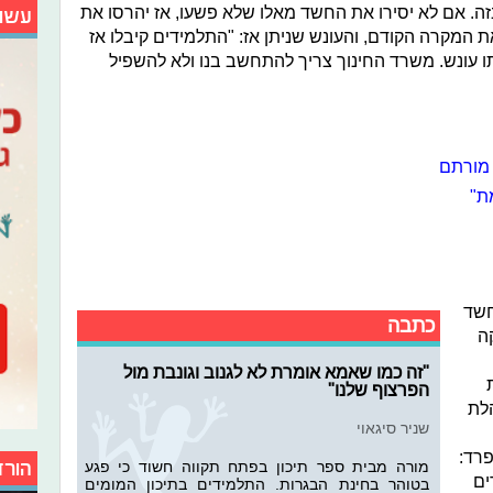
ה. אם לא יסירו את החשד מאלו שלא פשעו, אז יהרסו את
עשו
 המקרה הקודם, והעונש שניתן אז: "התלמידים קיבלו אז
תו עונש. משרד החינוך צריך להתחשב בנו ולא להשפיל
 מורתם
ת"
חשד
כתבה
ה
"זה כמו שאמא אומרת לא לגנוב וגונבת מול
הפרצוף שלנו"
הלת
שניר סיגאוי
רד:
הורד
מורה מבית ספר תיכון בפתח תקווה חשוד כי פגע
ים
בטוהר בחינת הבגרות. התלמידים בתיכון המומים