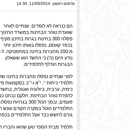
פרסום ראשון: 11/09/2014, 14:30
הם כנראה לא לומדים: שנתיים לאחר
שוועדת טוהר הבחינות במשרד החינוך
פסלה 300 בחינות בגרות בתיכון מקיף
בכפר קאסם, נפסלו באותו תיכון יותר
מ-
נודע היום (ה') כי החשד הוא ששאלון
הבגרות הודלף לתלמידים.
תלמידי כיתות י', י"א ו-י"ב במקצועות פיז
כימיה, ערבית, ביולוגיה ואנגלית, בחשד
להפרת טוהר הבחינות. חלקם נבחנו כ
פעמים, ובסך הכול 300 בגרויות נפ
התלמידים הוטל במקרה הקודם עונש חרי
גורם לחשש כבד אצל התלמידים בכפר
תלמיד מבית הספר טען שהוא וחבריו 