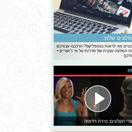
לצים שלנו:
ים מה לראות בנטפליקס? הרכבנו עבורכם
 המלצה ענקית של סדרות על פי ז׳אנרים •
כן)
או
רי הקלעים: טירה רדופה