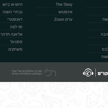
The Story
היוש או ביוש
אינסטוש
נבחרי השנה
רשת
ערוץ Zoom
דאנסטורי
סוי לונה
הבה
אליאנה תדהר
פסטיגל
לבס
משחקים
שות