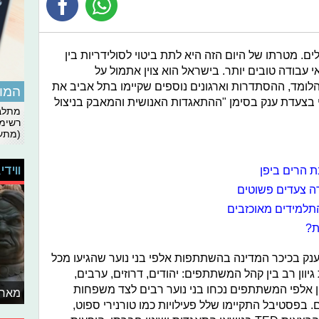
ם. מטרתו של היום הזה היא לתת ביטוי לסולידריות בין
י עבודה טובים יותר. בישראל הוא צוין אתמול על
והלומד, ההסתדרות וארגונים נוספים שקיימו בתל אביב את
המומ
 בצעדת ענק בסימן "ההתאגדות האנושית והמאבק בניצול
מתלבט
רשימת
(מתעד
ווידי
 הרים ביפן
רה צעדים פשוטים
ת?
ק בכיכר המדינה בהשתתפות אלפי בני נוער שהגיעו מכל
יוון רב בין קהל המשתתפים: יהודים, דרוזים, ערבים,
ין אלפי המשתתפים נכחו בני נוער רבים לצד משפחות
מאחו
 בפסטיבל התקיימו שלל פעילויות כמו טורנירי ספוט,