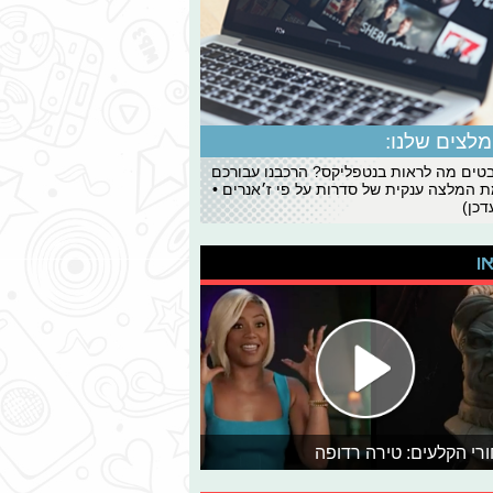
לצים שלנו:
ים מה לראות בנטפליקס? הרכבנו עבורכם
 המלצה ענקית של סדרות על פי ז׳אנרים •
כן)
או
רי הקלעים: טירה רדופה