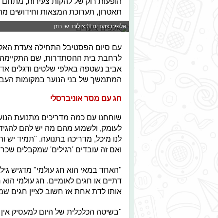
תאטרון, תערוכת המצאות וחידושים מהח
אלפים צועדים © צילום: שי רוזן
עם סיום הפסטיבל התחילה צעדת האלפי
לרחבת בית ההסתדרות, שם התקיימה ה
אביב נשטפה באלפי שלטים ודגלים אדומי
המתמשך של בני הנוער במקומות העבו
חג עם מסר אוניברסלי
שוחחנו עם כמה מדריכים מתנועת הנוער
לעומק, ולשמוע מהם מה יש להם להגיד
לנו מיכל, מדריכה בתנועה. "תמיד יש ות
ואם זה עובדים 'רגילים' שמקבלים שכר 
"האחד במאי הוא חג עולמי" מדגיש גיל,
דתיים או חגים לאומיים. חג עולמי הוא
אותו לדת אחת אז חשוב לציין חגים שמי
"בשיטה הכלכלית של היום למעסיק אין 