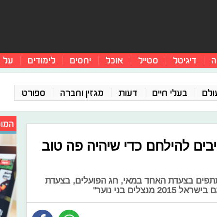
ה
דיגיטל
סטייל
אוכל
יחסים
לימודים
על 
ולם
בעלי חיים
דעות
מגזין וחברה
ספורט
המומ
יבים להילחם כדי שיהיה פה טוב
תתפים בצעדת האחד במאי, חג הפועלים, בצעדת
נצלים בני נוער"