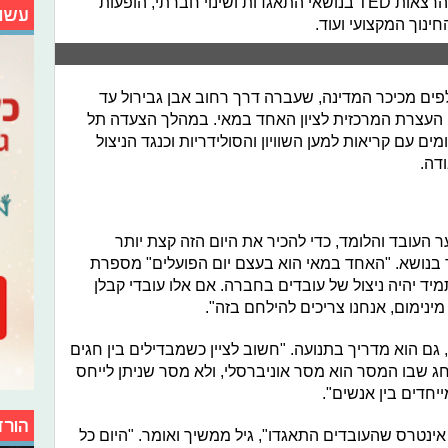
הופעות רוק של להקות צעירות, מתחם הרצאות TED בנושאי התאגדות ושינוי חברתי, הופעות
עשו
ינוך המקצועי ועוד.
ם מכיכר המדינה, שעברה דרך רחוב אבן גבירול עד
עצרת המרכזית לציון האחד במאי. במהלך הצעדה תל
ם עם קריאות למען השוויון והסולידריות וכנגד הניצול
דה.
 העובד והלומד, כדי להכיר את היום הזה קצת יותר
 בנושא. "האחד במאי הוא בעצם יום הפועלים" מספרת
מיד יהיה ניצול של עובדים בחברה. אם אלו עובדי קבלן
מינימום, אנחנו צריכים להילחם בזה".
 גם הוא מדריך בתנועה. "חשוב לציין כשמבדילים בין חגים
 חג שבו המסר הוא מסר אוניברסלי, ולא מסר שניתן לייחס
יחדים בין אנשים".
הורד
אינטרס שהעובדים התאגדו", גיל ממשיך ואומר. "היום כל