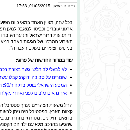
פרסום ראשון: 01/05/2015, 17:53
בכל שנה, מצוין האחד במאי כיום הפועלי
ארגוני עובדים וכביטוי למאבק למען תנא
ידי תנועות דרור ישראל והנוער העובד 
האירוע המרכזי של חגיגות האחד במאי
בני נוער וצעירים בעולם העבודה".
עוד במדור החדשות של פרוגי:
לא לבעלי לב חלש: גשר בצורת רכבת
שומרים על סביבה ירוקה: קבלו עש
המסע הישראלי בוטל בדקה ה/90: התלמידים מאוכזבים
איך נראים כלבים לפני ואחרי מקלח
החל משעות הצהריים נערך פסטיבל הענ
קצוות הארץ. בפסטיבל היה ניתן לראות ג
בדואים, חילונים, מסורתיים וחרדים. ב
שהגיעו בהרכב מלא עם ילדיהם הקטנים.