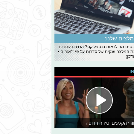
לצים שלנו:
ים מה לראות בנטפליקס? הרכבנו עבורכם
 המלצה ענקית של סדרות על פי ז׳אנרים •
כן)
או
רי הקלעים: טירה רדופה