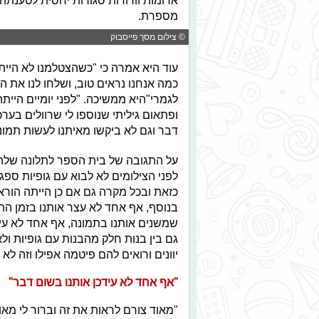
אדומות וורודות סגורות יחסית לטענתה.
מספרת.
© צילום מסך פייסבוק
עוד היא אמרה כי "כשהצטלמנו לא הייתה
כמה אנחנו נראים טוב, ושלחו לנו את 
לגמרי"היא ממשיכה. "לפני יומיים היית
ופתאום גיליתי שנוספו לי שרוולים בערכ
דבר וגם לא ביקשו מאיתנו לעשות תמונה
על התגובה של בית הספר לתלונה שלה
לפני הצילומים לא לבוא עם גופיות ספג
כזאת ובכל מקרה גם אם כן הייתה הוראה
בנוסף, אף אחד לא עצר אותנו בזמן הת
שמשנים אותנו בתמונה, אף אחד לא עידכ
גם בין בנות חלק מהבנות עם גופיות ולא
יוונים ורואים להם פיטמה אפילו וזה לא
"אף אחד לא עידכן אותנו בשום דבר"
"מאוד צורם לראות את זה וברור לי מאו