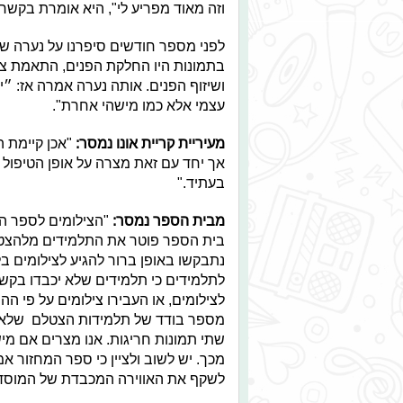
וזה מאוד מפריע לי", היא אומרת בק
לפני מספר חודשים סיפרנו על נערה ש"
בתמונות היו החלקת הפנים, התאמת צב
ושיזוף הפנים. אותה נערה אמרה אז: ״י
עצמי אלא כמו מישהי אחרת".
מעיריית קריית אונו נמסר:
"אכן קיימת 
אך יחד עם זאת מצרה על אופן הטיפול 
בעתיד."
מבית הספר נמסר:
"הצילומים לספר ה
בית הספר פוטר את התלמידים מלהצטל
נתבקשו באופן ברור להגיע לצילומים ב
לצילומים, או העבירו צילומים על פי 
מספר בודד של תלמידות הצטלם שלא ע
שתי תמונות חריגות. אנו מצרים אם מיש
מכך. יש לשוב ולציין כי ספר המחזור 
לשקף את האווירה המכבדת של המוסד 