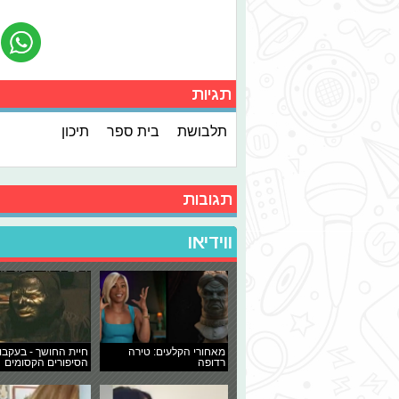
תגיות
תלבושת
בית ספר
תיכון
תגובות
ווידיאו
מאחורי הקלעים: טירה
חיית החושך - בעקבו
רדופה
הסיפורים הקסומים