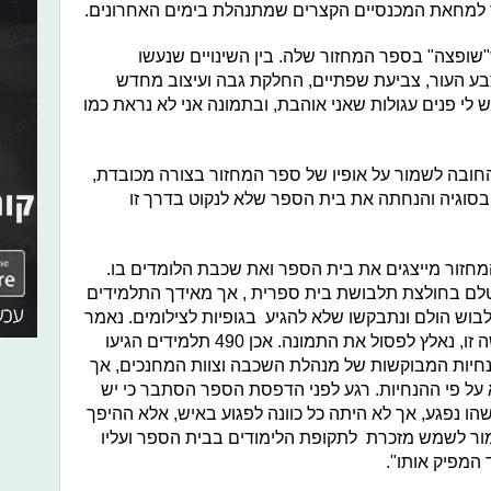
שר למחאת המכנסיים הקצרים שמתנהלת בימים האחרונים.
שופצה" בספר המחזור שלה. בין השינויים שנעשו
ע העור, צביעת שפתיים, החלקת גבה ועיצוב מחדש
ש לי פנים עגולות שאני אוהבת, ובתמונה אני לא נראת כמו
החובה לשמור על אופיו של ספר המחזור בצורה מכובדת,
בסוגיה והנחתה את בית הספר שלא לנקוט בדרך זו
מחזור מייצגים את בית הספר ואת שכבת הלומדים בו.
ם בחולצת תלבושת בית ספרית , אך מאידך התלמידים
לבוש הולם ונתבקשו שלא להגיע בגופיות לצילומים. נאמר
לתלמידים כי תלמידים שלא יכבדו בקשה זו, נאלץ לפסול את התמונה. אכן 490 תלמידים הגיעו
ההנחיות המבוקשות של מנהלת השכבה וצוות המחנכים, אך
ל פי ההנחיות. רגע לפני הדפסת הספר הסתבר כי יש
הו נפגע, אך לא היתה כל כוונה לפגוע באיש, אלא ההיפך
אמור לשמש מזכרת לתקופת הלימודים בבית הספר ועליו
המפיק אותו".