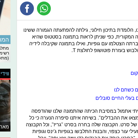
נו, הלומדת בתיכון חילוני, גילתה להפתעתה הגמורה ששינו
 המקורית, כפי שניתן לראות בתמונה בסטטוס שהיא
המומ
תה הצטלמו עם גופיות, ואילו בתמונה שקיבלה לידיה
מתלבט
בוש בעזרת פוטושופ לחולצת T.
רשימת
(מתעד
קום
ווידי
ם כשחם לנו
 בעלי החיים סובלים
ליתי אתמול במסיבת הכיתה שהתמונה שלנו שהודפסה
צאו את ההבדלים". בשיחה איתנו סיפרה הנערה כי כל
ל סרט. הקבוצה שלה בחרה בסרט "גריז", וכל הקבוצה
מאחו
עור כצפוי, והבנות התלבשו בגופיות ג'ינס וגופיות