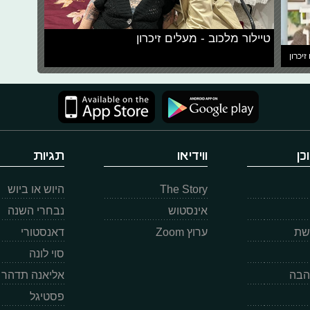
טיילור מלכוב - מעלים זיכרון
זיכרון
כן
ווידיאו
תגיות
The Story
היוש או ביוש
אינסטוש
נבחרי השנה
רשת
ערוץ Zoom
דאנסטורי
סוי לונה
הבה
אליאנה תדהר
פסטיגל