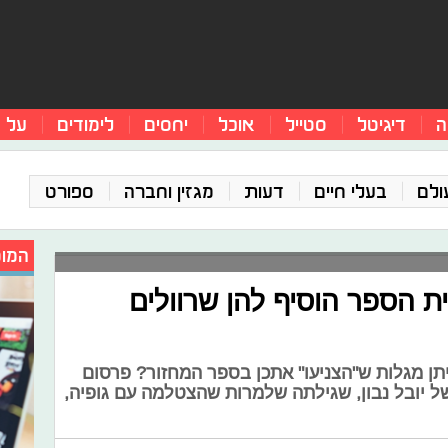
ה
דיגיטל
סטייל
אוכל
יחסים
לימודים
על 
ולם
בעלי חיים
דעות
מגזין וחברה
ספורט
המומ
ית הספר הוסיף להן שרוולים
יתן מגלות ש"הצניעו" אתכן בספר המחזור? פרסום
ל יובל נבון, שגילתה שלמרות שהצטלמה עם גופיה,