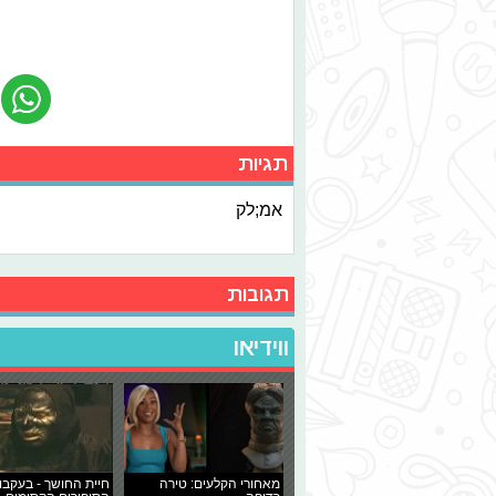
תגיות
אמ;לק
תגובות
ווידיאו
מאחורי הקלעים: טירה
חיית החושך - בעקבו