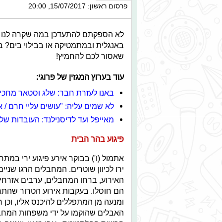
פרסום ראשון: 15/07/2017, 20:00
לא הספקתם להתעדכן במה שקרה לנו הש
באנגלית ובמתמטיקה או בבילוי בים? ב
שאסור לכם להחמיץ!
עוד בערוץ המגזין של פרוגי:
באנו לעזרת חבר: שלג וסטאר מחכי
לא שמים עליה: "עושים עליי חרם / 
מאייפל ועד לדיסנילנד: העובדות ש
פיגוע בהר הבית
אתמול (ו') בבוקר אירע פיגוע ירי ב
ירו לכיוון שוטרים. המחבלים הרגו שני
האירוע, ברחו המחבלים, ערבים אזרחי
הם חוסלו. בעקבות אירוע הטרור שה
ומנעה מן המתפללים להיכנס אליו, וכן 
האבלים שהוקמו על ידי משפחות המחבל