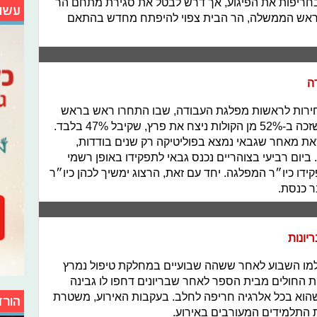
 בחריפות את הפיגוע, אך דרש לבטל את סגירת מתחם הר
עשו
 ראש הממשלה, הר הבית צפוי להיפתח מחדש בהתאם
ה
בחירות לראשות מפלגת העבודה, שבו התחרו ראש בראש
אבי גבאי ועמיר פרץ, כשלבסוף גבאי, שזכה ב-52% מן הקולות ניצח את פרץ, שקיבל 47% בלבד.
את מאחר שגבאי נמצא בפוליטיקה רק שנים בודדות,
ביום רביעי בצוהריים נכנס גבאי לתפקידו באופן רשמי
דו כיו״ר המפלגה. יחד עם זאת, הרצוג ימשיך לכהן כיו״ר
ר כנסת.
יונות
ון הלך לעולמו השבוע לאחר ששהה שבועיים במחלקת טיפול נמרץ
ת החולים מבית הספר לאחר שבריונים דחפו לו גבינה
הוא בכל אלרגיה חריפה לחלב. בעקבות האירוע, משטרת
הורד
ת התלמידים המעורבים באירוע.