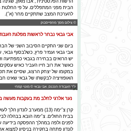
הרשות הפלסטינית , אבו מאזן, שגינה
הבית מפני המתפללים. על פי החלטת
להערכת המצב שתתקיים מחר (א׳).
© צילום מסך מהפייסבוק
אבי גבאי נבחר לראשות מפלגת העבוד
ביום שני התקיים הסיבוב השני של ה
יש הרואים בבחירה בגבאי כמפתיעה וז
כאשר את רוב חייו העביר כאיש עסקים. 
במקומו של יצחק הרצוג, שסיים את תפקי
האופוזיציה לבקשתו של גבאי שאינו חב
יו"ר העבודה הנכנס, אבי גבאי © מוטי קמחי
נער אלרגי לחלב מת בעקבות מעשה בר
קרן צ׳ימה (13) ממערב לונד
בבית החולים. צ׳ימה הובא בבהלה לבי
לפנים ולפה במהלך ההפסקה בידיעה ש
לונדון פתחה בחקירה בניסיון למצוא א