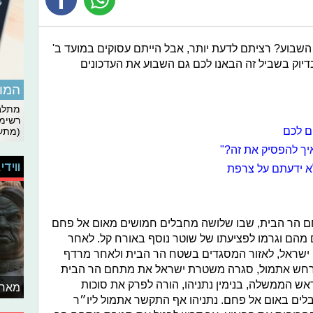
בוע? רציתם לדעת יותר, אבל הייתם עסוקים במועד ב'
דיוק בשביל זה הבאנו לכם גם השבוע את העדכונים
המומ
מתלבט
רשימת
ם לכם
(מתעד
איך להפסיק את זה?"
ווידי
לא ידעתם על צרפת
מתחם הר הבית, שבו שלושה מחבלים חמושים מאום אל פחם
ים מהם וגרמו לפציעתו של שוטר נוסף באורח קל. לאחר
 ישראל, לאזור המסגדים בשטח הר הבית ולאחר מרדף
תרחש אתמול, סגרה משטרת ישראל את מתחם הר הבית
ראש הממשלה, בנימין נתניהו, הורה לפרק את סוכות
מאחו
ים באום אל פחם. נתניהו אף התקשר אתמול ליו״ר