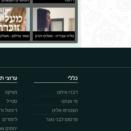
רדופה
הסיפורים הקסומים
טליה עובדיה - מעלים זיכרון
עומר נודלמן - מעלים 
כללי
ערוצי תו
דברו איתנו
מוזיקה
מי אנחנו
סטייל
הצטרפו אלינו
דיגיטל ו
פרסום לבני נוער
לימודים
יחסים וא