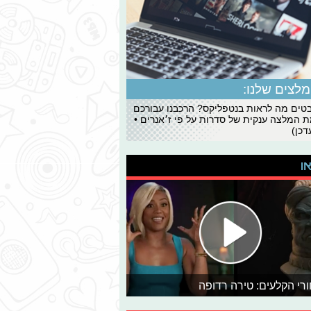
לצים שלנו:
ים מה לראות בנטפליקס? הרכבנו עבורכם
 המלצה ענקית של סדרות על פי ז׳אנרים •
כן)
או
רי הקלעים: טירה רדופה