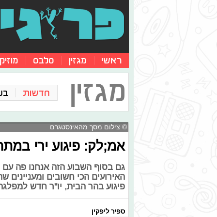
ראשי
מגזין
סלבס
מוזיק
מגזין
חדשות
בע
© צילום מסך מהאינסטגרם
אמ;לק: פיגוע ירי במת
גם בסוף השבוע הזה אנחנו פה עם
האירועים הכי חשובים ומעניינים ש
פיגוע בהר הבית, יו"ר חדש למפלג
ספיר ליפקין