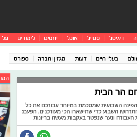
ה
דיגיטל
סטייל
אוכל
יחסים
לימודים
על 
ולם
בעלי חיים
דעות
מגזין וחברה
ספורט
המומ
חם הר הבית
 הפינה השבועית שמסכמת במיוחד עבורכם את כל
התרחשו השבוע כדי שתישארו הכי מעודכנים. הפעם:
ת העבודה ונער שנפטר בעקבות מעשה בריונות