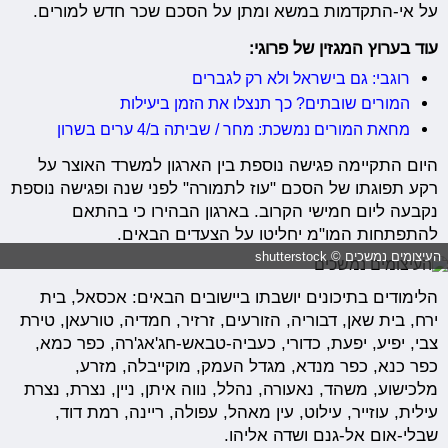
על אי-התקדמות במשא ומתן על הסכם שכר חדש למורים.
עוד בערוץ המגזין של פרוגי:
רוגבי: גם בישראל ולא רק לגברים
המורים שובתים? כך תנצלו את הזמן ביעילות
מחאת המורים נמשכת: מחר / שביתה ב/4 ערים בשרון
היום התקיימה פגישה נוספת בין הארגון למשרד האוצר על
רקע תפוגתו של הסכם "עוז לתמורה" לפני שנה ופגישה נוספת
נקבעה ליום חמישי הקרוב. בארגון הבהירו כי בהתאם
להתפתחות המו"מ יחליטו על הצעדים הבאים.
העיצומים נמשכים © shutterstock
הלימודים בתיכונים יושבתו ביישובים הבאים: אכסאל, בית
ירח, בית שאן, דבוריה, הזורעים, זרזיר, חמדיה, טורעאן, טירת
צבי, יפיע, יפעת, כדורי, כעביה-טבאש-חג'אג'רה, כפר כמא,
כפר כנא, כפר מנדא, מגדל העמק, מוקייבלה, מזרע,
מלכישוע, משהד, נאעורה, נהלל, נווה איתן, ניין, נצרת, נצרת
עילית, עוזייר, עילוט, עין מאהל, עפולה, ריינה, רמת דוד,
שבלי-אום אל-גנם ושדה אליהו.