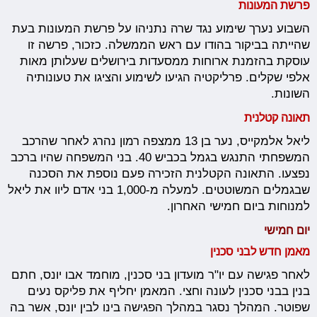
פרשת המעונות
השבוע נערך שימוע נגד שרה נתניהו על פרשת המעונות בעת
שהייתה בביקור בהודו עם ראש הממשלה. כזכור, פרשה זו
עוסקת בהזמנת ארוחות ממסעדות בירושלים שעלותן מאות
אלפי שקלים. פרליקטיה הגיעו לשימוע והציגו את טעונותיה
השונות.
תאונה קטלנית
ליאל אלמקייס, נער בן 13 ממצפה רמון נהרג לאחר שהרכב
המשפחתי התנגש בגמל בכביש 40. בני המשפחה שהיו ברכב
נפצעו. התאונה הקטלנית הזכירה פעם נוספת את הסכנה
שבגמלים המשוטטים. למעלה מ-1,000 בני אדם ליוו את ליאל
למנוחות ביום חמישי האחרון.
יום חמישי
מאמן חדש לבני סכנין
לאחר פגישה עם יו"ר מועדון בני סכנין, מוחמד אבו יונס, חתם
בנין בבני סכנין לעונה וחצי. המאמן יחליף את פליקס נעים
שפוטר. המהלך נסגר במהלך הפגישה בינו לבין יונס, אשר בה