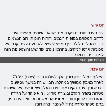
יום שישי
עוד סערה חורפית פקדה את ישראל. גשמים מהצפון ועד
לדרום המלווים בסופות רעמים ורוחות חזקות. רוב הגשמים
ירדו במהלך הלילה בין חמישי לשישי. לא מעט עצים קרסו על
מכוניות וגרמו לנזקים. בחרמון נערם עוד שלג והשטפונות חזרו
למדבר יהודה ולנגב.
© צילום מסך מיוטיוב
יום שבת
האלוף במיל' דורון רובין הלך לעולמו היום (שבת) ביל 73
לאחר מאבק ממושך במחלה. רובין שירת במשך 28 שנים
בצבא ובין היתר הקים את יחידת מגלן, שאחראית על השמדת
מטרות בשדה הקרב וביצירת מודיעין. הוא פיקד על הגזרה
המזרחית בלבנון והותיר אחריו את אשתו הגר וארבעת בניו,
בהם מפקד סיירת נח"ל לשעבר, ברק רובין.