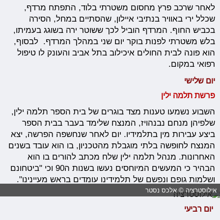
לאחר שרכב פרץ מחסום משטרתי בלוד, התפתח מרדף,
שכלל ירי באוויר בנתיבי איילון, שהסתיים במחל, הסירה
בכביש החוף. המרדף הוביל לכך ששוטר ירה בשוגג בעמיתו,
בלש משטרתי לפנות בוקר יום שני במהלך המרדף. לבסוף,
הוא פונה לבית החולים איכילוב בתל אביב והעונק לו טיפול
רפואי במקום.
יום שלישי
פרשת תלמה ילין
השבוע נשמעו טענות מצד בוגרים של בית הספר תלמה ילין,
שלפיהן מנחם נבנהויז, המנצח שלימד בעבר בבית הספר
ביצע עבירות מין בתלמידיו. יום לאחר שנחשפה הפרשה, יצא
המנצח לחופשה בלתי מוגבלת מהטכניון, בו הוא עובד בשנים
האחרונות. מנהל תלמה ילין שלח מכתב להורים בו הוא
הבהיר כי המעשים המיוחסים נעשו בשנות ה90 וכי "ביטחונם
ושלמות גופם ונפשם של תלמידינו עומדים בראש מעיינינו".
אילוסטרציה © אלכס נסטר
י
ום רביעי