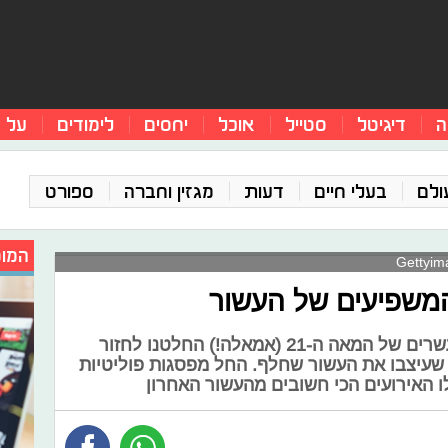
ה
דיגיטל
סטייל
אוכל
יחסים
לימודים
על 
ולם
בעלי חיים
דעות
מגזין וחברה
ספורט
המומ
 המשפיעים של העשור
רגע לפני שאנחנו נכנסים לשנות העשרים של המאה ה-21 (אמאלה!) החלטנו לחזור
 שעיצבו את העשור שחלף. החל מפסגות פוליטיות
אלו האירועים הכי חשובים מהעשור האחרון