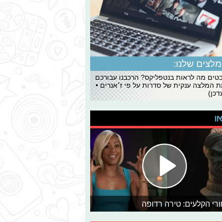
לצים שלנו:
ים מה לראות בנטפליקס? הרכבנו עבורכם
 המלצה ענקית של סדרות על פי ז׳אנרים •
כן)
או
רי הקלעים: טירה רדופה