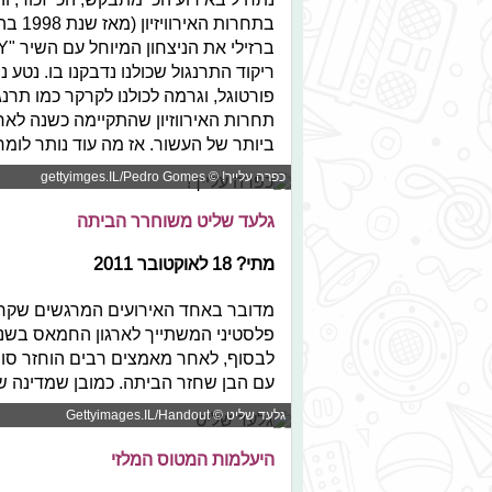
בתחרו
ריקוד התרנגול שכולנו נדבקנו בו. נט
פורטוגל, וגרמה לכולנו לקרקר כמו תרנגו
תחרות האירווזיון שהתקיימה כשנה לאחר
ביותר של העשור. אז מה עוד נותר לומר
כפרה עלייך! © gettyimges.IL/Pedro Gomes
גלעד שליט משוחרר הביתה
מתי? 18 לאוקטובר 2011
מדובר באחד האירועים המרגשים שקרו 
לבסוף, לאחר מאמצים רבים הוחזר סוף
עם הבן שחזר הביתה. כמובן שמדינה 
גלעד שליט © Gettyimages.IL/Handout
היעלמות המטוס המלזי