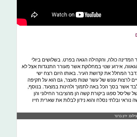
 המדינה כולה, והקהילה הגאה בפרט. בשלושים ביולי
מצעד הגאווה, אירוע שנוי במחלוקת אשר מעורר התנגדות אצל לא
בר המחלל את קדושת העיר. באותו היום רצח ישי
ים לרצות עונש של עשר שנות מעצר, גם הוא על תקיפה
 את שירה בנקי, צעירה בת 15 בלבד אשר בסך הכל באה לתמוך ולהינות במצעד. בנוסף,
 שליסל ספגו ביקורת קשה הן מהציבור החילוני והן
וראי ובלתי נסלח והוא נידון לבלות את שארית חייו
ום: ירון ברנר