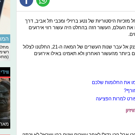
יה לנו בשנים 2010-2020? החל מזכיות היסטוריות של נטע ברזילי ומכבי תל אביב, דרך
 את העולם, העשור הזה בהחלט היה עשור רווי אירועים
ים.
המומ
עכשיו, כאשר אנחנו מתקדמים בצעדי ענק אל עבר שנות העשרים של המאה ה-21, החלטנו לצלול
מתלבט
רשימת
 ביותר מהעשור האחרון ולא תאמינו באילו אירועים
(מתעד
ווידי
מו את החלומות שלכם
ורף?
ורט למרות הפציעה
זיון
מאחו
הכי אבל הכי גדול! לאחר עשרים שנים בהן ישראל לא זכתה