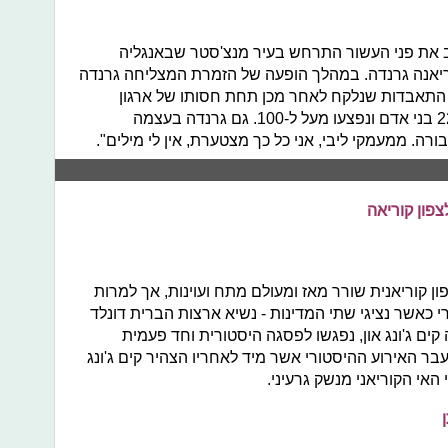
צב את פני העשור התרחש בעיר מנצ'סטר שבאנגליה
אנה גרנדה. במהלך הופעה של הזמרת המצליחה גרנדה
 התאבדות שנלקח לאחר מכן תחת חסותו של ארגון
המדינה האיסלאמית. באירוע נהרגו כ-22 בני אדם ונפצעו מעל ל-100. גם גרנדה בעצמה
ורה. ממעמקי ליבי, אני כל כך מצטערת, אין לי מילים".
פון קוריאה
קוריאנית שורר מאז ומעולם מתח ועוינות, אך למרות
כאשר נציגי שתי המדינות - נשיא ארצות הברית דונלד
קים ג'ונג און, נפגשו לפסגה היסטורית וחד פעמית
עבר האירוע ההיסטורי אשר מיד לאחריו הצהיר קים ג'ונג
האי הקוריאני מנשק גרעיני.