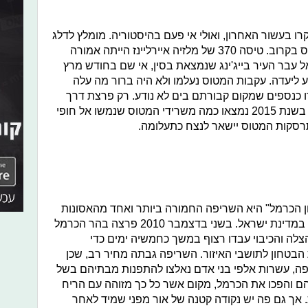
ו בעשור האחרון, ואולי אי פעם בהיסטוריה. מומלץ לדלג
על הפסקה הזאת אם אתם עומדים לטוס בקרוב. טיסה 370 של מלזיה איירליינז הייתה אמורה
עבר העיר בייג'ינג שנמצאת בסין, אי שם בחודש מרץ
 להגיע ליעדה. עקבות המטוס נעלמו ולא היה ברור מה עלה
ו כנספים שמקום קבורתם בים לא נודע. רק פרצת דרך
קטנטנה נרשמה כאשר בסוף חודש יולי בשנת 2015 נמצאו כמה משרידי המטוס שנמשו אל חופי
תרסקות המטוס יישאר לנצח כתעלומה.
 הכרמל" היא השריפה החמורה ביותר ואחד מהאסונות
האקולוגיים הנוראיים ביותר אשר אירעו במדינת ישראל. בשני בדצמבר 2010 פרצה בהר הכרמל
הצלה והכיבוי עבדו רצוף במשך כחמשיה ימים כדי
בטחון לתושבי האיזור. השריפה גבתה מחיר רב, שכן
שריפה, עשרות אלפי בני אדם נאלצו להתפנות מבתיהם בשל
הם והפכו את הכרמל, מקום אשר כל כך מזוהה עם הריח
. אך גם פה יש נקודה קטנה של אור מפני שמיד לאחר