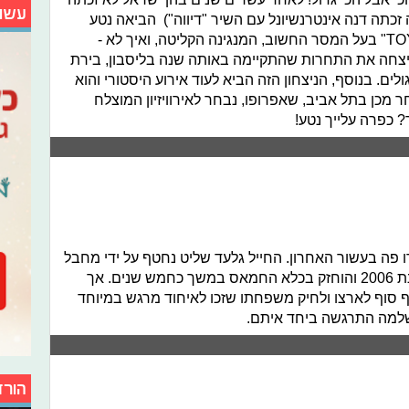
עשו
ת האירוויזיון (מאז שנת 1998 בה זכתה דנה אינטרנשיונל עם השיר "דיווה") הביאה נטע
ברזילי את הניצחון המיוחל עם השיר "TOY" בעל המסר החשוב, המנגינה הקליטה, ואיך לא -
ע ניצחה את התחרות שהתקיימה באותה שנה בליסבון, בירת
לים. בנוסף, הניצחון הזה הביא לעוד אירוע היסטורי והוא
 מכן בתל אביב, שאפרופו, נבחר לאירוויזיון המוצלח
? כפרה עלייך נטע!
פה בעשור האחרון. החייל גלעד שליט נחטף על ידי מחבל
פלסטיני המשתייך לארגון החמאס בשנת 2006 והוחזק בכלא החמאס במשך כחמש שנים. אך
 סוף לארצו ולחיק משפחתו שזכו לאיחוד מרגש במיוחד
שלמה התרגשה ביחד איתם.
הורד