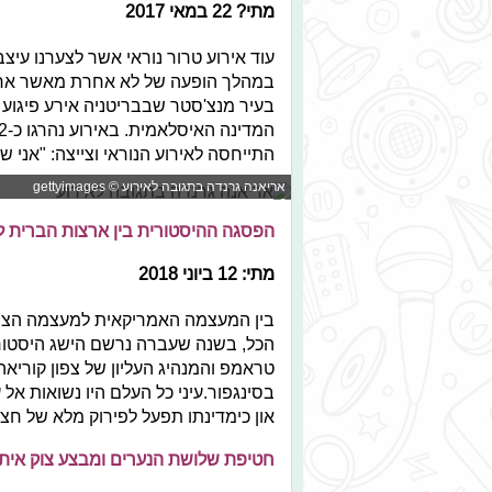
מתי? 22 במאי 2017
עוד אירוע טרור נוראי אשר לצערנו עי
במהלך הופעה של לא אחרת מאשר ארי
בעיר מנצ'סטר שבבריטניה אירע פיגוע
התייחסה לאירוע הנוראי וצייצה: "אני שב
אריאנה גרנדה בתגובה לאירוע © gettyimages
הפסגה ההיסטורית בין ארצות הברית לצ
מתי: 12 ביוני 2018
בין המעצמה האמריקאית למעצמה הצפון 
הכל, בשנה שעברה נרשם הישג היסטורי 
טראמפ והמנהיג העליון של צפון קוריאה 
בסינגפור.עיני כל העלם היו נשואות אל 
און כימדינתו תפעל לפירוק מלא של חצי 
חטיפת שלושת הנערים ומבצע צוק איתן