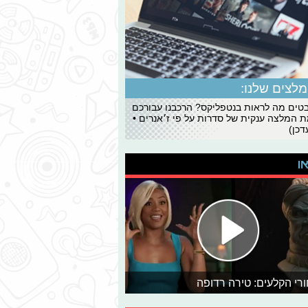
לצים שלנו:
ים מה לראות בנטפליקס? הרכבנו עבורכם
 המלצה ענקית של סדרות על פי ז׳אנרים •
כן)
או
רי הקלעים: טירה רדופה