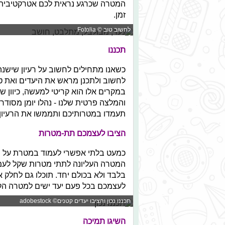
המטרה שכרגע נראית לכם אטרקטיבית, 
זמן.
לחשוב טוב © Fotolia
תכננו
כשאנו מתחילים לחשוב על רעיון שישנה
לחשוב ולתכנן מראש את היעדים ואת טווח
במקרים אלו הוא קריטי למעשה, כיוון ש
והמלצה פרטית שלנו - נהלו יומן מסוד
תעמדו במטרותיכם ותממשו את הרעיון 
הציבו לעצמכם תת-מטרות
כמעט בלתי אפשרי לעמוד במטרת על רח
המטרה העליונה לתתי מטרות שקל לעמ
בלבד ולא בכולם יחד. תוכלו גם לחלק 
לעצמכם בכל פעם יעד ישים למטרה הק
תכננו נכון והציבו יעדים קטנים© adobestock
השיגו תמיכה