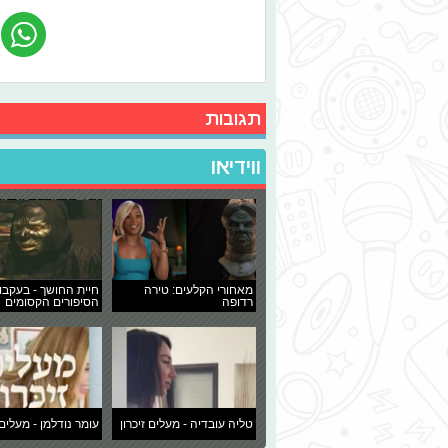
תגובות
ווידיאו
מאחורי הקלעים: טירה
חיית החושך - בעקבו
רדופה
הסיפורים הקסומים
טליה עובדיה - מעלים זיכרון
עומר נודלמן - מעלים 