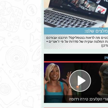
לצים שלנו:
ים מה לראות בנטפליקס? הרכבנו עבורכם
 המלצה ענקית של סדרות על פי ז׳אנרים •
כן)
או
רי הקלעים: טירה רדופה