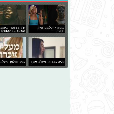
מאחורי הקלעים: טירה
חיית החושך - בעקבו
רדופה
הסיפורים הקסומים
טליה עובדיה - מעלים זיכרון
עומר נודלמן - מעלים 