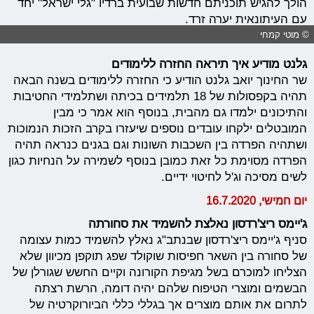
הולך להגיש תוכניתם חדשות שבועית ברדיו "גלי ישראל" יחד
עם העיתונאית יערה זרד.
© מוטי קמחי
גלנט מודיע איך תיראה החזרה ללימודים
שר החינוך יואב גלנט הודיע כי החזרה ללימודים בשנה הבאה
תהיה בקפסולות של 18 תלמידים בכיתה ושתלמידי החטיבות
והתיכונים ילמדו גם מהבית, בנוסף הוא אמר כי מבין
המובטלים ילקחו עובדים נוספים שיעזרו בקרב הזכות הנמוכות
ושתהיה הפרדה בין השכבות השונות וגם בגנים כנראה תהיה
הפרדה מסוימת כל זאת כמובן בנוסף לשמירה על הנחיות כגון
לשים מסיכה וג'ל לחיטוי ידיים.
יום חמישי, 16.7.2020
ג'יימס ריצ'רדסון נאלצת להשמיד את סחורתה
סניף ג'יימס ריצ'רדסון שבנתב"ג נאלץ להשמיד כמות עצומה
של סחורה בין השאר חפיסות שוקולד שפג תוקפן מכיוון שלא
הצליחו למוכרם בשל מגיפת הקורונה וקיים החשש שגורלן של
הבשמים ומוצרי הטיפוח שלהם יהיה דומה, הרשת רצתה
לתרום את אותם מוצרים אך בגללי כללי הביורוקרטיה של