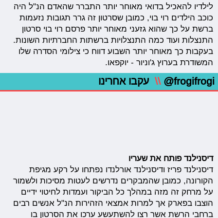
לילדיו להאכיל בדואי מאוחר יותר התברר שהאדם הנ"ל היה
כוכב הילדים רוי בוי, כמובן שסרטון זה גרר תגובות נזעמות
ברשת על כך שהוא גזעני מאוחר יותר פרסם רוי בוי סרטון
התנצלות ועוד כמה התנצלויות ברשתות החברתיות השונות.
בעקבות כך מאוחר יותר השבוע דווח כי צילומי הסדרה שלו
המשודרת בערוץ ג'וניור - יוקפאו.
@frogifrogi
\\
עקבו אחרינו
דיסנילנד פותח את שעריו
דיסנילנד פריז ודיסנילנד אורלנדו נפתחו על רקע מגיפת
הקורונה, כמובן שהמבקרים נדרשים לעטות מסיכות ולשמור
על מרחק זה מזה במהלך כל הביקור ועמדות לחיטוי ידיים
הוצבו בפארק אך למרות אמצאי הזהירות הנ"ל אנשים רבים
ברחבי הרשת אשר רצו להשתעשע ערכו את הסרטון בו