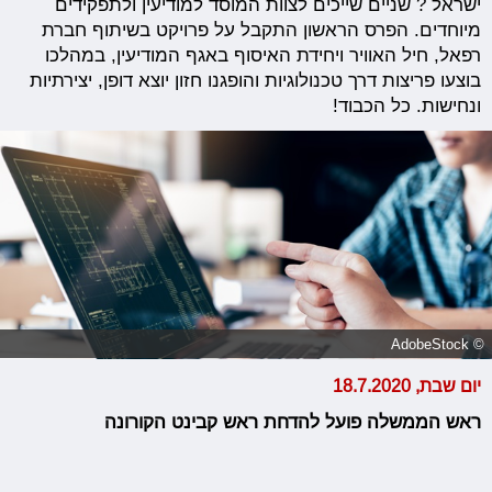
ישראל ? שניים שייכים לצוות המוסד למודיעין ולתפקידים
מיוחדים. הפרס הראשון התקבל על פרויקט בשיתוף חברת
רפאל, חיל האוויר ויחידת האיסוף באגף המודיעין, במהלכו
בוצעו פריצות דרך טכנולוגיות והופגנו חזון יוצא דופן, יצירתיות
ונחישות. כל הכבוד!
© AdobeStock
יום שבת, 18.7.2020
ראש הממשלה פועל להדחת ראש קבינט הקורונה