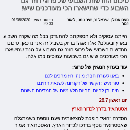
סיכום החדשות השבועי של פרוגי חוזר גם
השבוע כדי שתישארו הכי מעודכנים שיש!
נועם אסולין
,
שיראל נר
,
שיר נימני
,
ליאור
פרסום ראשון: 01/08/2020,
זומר
20:00
הייתם עסוקים ולא הספקתם להתעדכן בכל מה שקרה השבוע
בארץ ובעולם? אל דאגה! בדיוק בשביל זה אנחנו כאן. סיכום
החדשות השבועי של פרוגי חוזר גם השבוע על מנת שתישארו
הכי מעודכנים שיש גם בשבועות עמוסים כמו אלה.
עוד בערוץ המגזין של פרוגי:
באנו לעזרת חבר: מונה וחץ מחכים לכם
טור אישי: הקשר של הקורונה לשנאת החינם
חיה ותן לחיות: החיות הלאומיות של המדינות השונות
יום ראשון 26.7
אסטרואיד בדרך לכדור הארץ
הסדרה "האי" הופכת למציאותית פעם נוספת כשמתגלה
שאסטרואיד נוסף בדרכו לכדור הארץ. האסטרואיד אמור