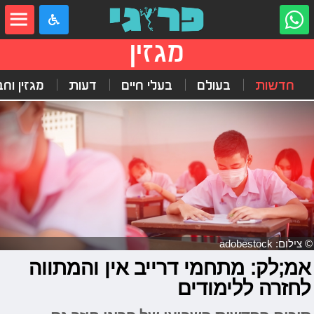
מגזין
חדשות
בעולם
בעלי חיים
דעות
מגזין וח
© צילום: adobestock
אמ;לק: מתחמי דרייב אין והמתווה
לחזרה ללימודים