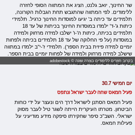
שר החינוך, יואב גלנט, הציג את המתווה הסופי לחזרה
ללימודים. לפי המתווה שהתגבש תחת הגבלות הקורונה,
תלמידים עד כיתה ב' יגיעו למוסדות החינוך כרגיל. תלמידי
כיתות ג'-ד' ילמדו במוסדות החינוך בכיתות של עד 18
תלמידים בכיתה, כיתות ה'-ו' ישלבו למידה מרחוק ולמידה
במוסדות (על פי החלוקה של עד 18 תלמידים בכיתה ולפחות
יומיים למידה פיזית בבית הספר). תלמידי ז'-י"ב ילמדו במתווה
שישלב למידה מרחוק ולמידה של לפחות יומיים בבית הספר.
בקרוב חוזרים ללימודים בצורה שונה © adobestock
יום חמישי 30.7
פעיל חמאס שחה לעבר ישראל ונתפס
פעיל חמאס הסתנן לישראל דרך הים ונעצר על ידי כוחות
הביטחון. מטרתו העיקרית הייתה לשגר טיל לעבר מסוק
ישראלי. השב"כ סיפר שחקירתו סיפקה מידע מודיעיני על
פעילות חמאס.