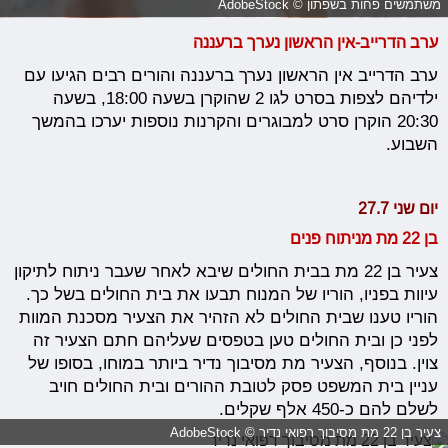
משתמשים פחות בשפתון © AdobeStock
ערב הדרייב-אין הראשון נערך ברעננה
ערב הדרייב אין הראשון נערך ברעננה והורים רבים הגיעו עם
ילדיהם לצפות בסרט לגו 2 שהוקרן בשעה 18:00, בשעה
20:30 הוקרן סרט למבוגרים והקרנות נוספות יערכו בהמשך
השבוע.
יום שני 27.7
בן 22 מת מניתוח פנים
צעיר בן 22 מת בבית החולים שיבא לאחר שעבר ניתוח לתיקון
עיוות בפניו, הוריו של המנוח תבעו את בית החולים בשל כך.
הוריו טענו שבית החולים לא הזהיר את הצעיר מסכנת המוות
לפני כן ובית החולים טען בטפסים שעליהם חתם הצעיר זה
צוין. בנוסף, הצעיר מת מסיבוך נדיר ביותר במוחו, בסופו של
עניין בית המשפט פסק לטובת ההורים ובית החולים חויב
לשלם להם כ-450 אלף שקלים.
צעיר בן 22 מת מסיבוך רפואי נדיר © AdobeStock