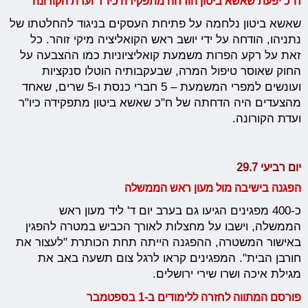
ח"כ יפעת שאשא ביטון הודחה מתפקידה כיו"ר ועדת הקורונה
שאשא ביטון נלחמה על פתיחת העסקים בניגוד להחלטתו של
נתניהו, הודחה על ידי יושב ראש הקואליציה מיקי זוהר. כל
זאת על רקע הפרות משמעת קואליציוניות כמו ההצבעה על
החוק שאוסר טיפול המרה, שבעקבותיה הוטלו סנקציות
ועונשים למפרי המשמעת – 5 חברי כנסת ו-5 שרים, שאחד
מהצעדים היה הדחתה של ח"כ שאשא ביטון מתפקידה כיו"ר
ועדת הקורונה.
יום רביעי 29.7
הפגנה בישיבה מול מעון ראש הממשלה
כ-400 מפגינים הגיעו גם בערב יום ד' ליד מעון ראש
הממשלה, וישבו על מחצלות לאורך הכביש במטרה להפגין
באישור המשטרה, ההפגנה הייתה תחת הכותרת "לעצור את
חורבן הבית". המפגינים קראו לרגל צום תשעה באב את
מגילת איכה ושרו שירי ירושלים.
פורסם המתווה לחזרה ללימודים ב-1 בספטמבר