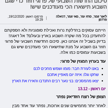
סיכום החדשות השבועי של פרוגי חוזר כדי שגם
השבוע תישארו הכי מעודכנים שיש!
ליאור זומר
,
סתיו עזר
,
מאי זומר
,
דניאלה
פרסום ראשון: 19/12/2020,
פרדמן
19:29
הייתם עסוקים בהדלקת נרות ואכילת סופגניות ולא הספקתם
להתעדכן בכל מה שקרה השבוע בארץ ובעולם? אל דאגה!
בדיוק בשביל זה אנחנו כאן. סיכום החדשות השבועי של פרוגי
חוזר גם השבוע על מנת שתישארו הכי מעודכנים שיש גם
בשבועות עמוסים כמו אלה.
עוד בערוץ המגזין של פרוגי:
באנו לעזרת חבר: מומו ושמש מחכים לכם
שחקו וגלו: איזה יום מאפיין אתכם
יצאו מהמסכים: בני נוער רבים התנדבו והאירו את הארץ
יום ראשון - 13.12
הצופן של רוצח הזודיאק נפתר
לאחר יותר מחמישים שנים ארוכות, נפתר עוד אחד מבין