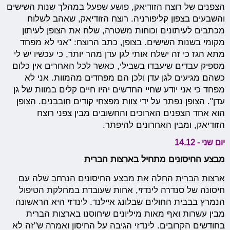
הצפנים של רוצח הזודיאק, פושע שפעל במהלך שנות השישים
והשבעים בצפון קליפורניה. רוצח הזודיאק, שאהב לשלוח
מכתבים לעיתונים וכוחות משטרה, שלח את הצופן לעיתון
מקומי בשנות השישים. בצופן, כתב הרוצח: "אני לא מפחד
מתא הגז כי זה ישלח אותי לגן עדן מהר יותר, כי עכשיו יש לי
מספיק עבדים שיעבדו בשבילי, כאשר לכל האחרים אין כלום
כשהם מגיעים לגן עדן ולכן הם מפחדים מהמוות. אני לא
מפחד כי אני יודע שחיי החדשים יהיו חיים קלים במוות של גן
עדן". הצופן נפתר על ידי צוות מפצחי קודים חובבנים. הצופן
הוא אחד הצפנים הארוכים והחשובים מבין צפני רוצח
הזודיאק, ומבין האחרונים להיפתר.
יום שני - 14.12
מבצע החיסונים מתחיל בארצות הברית
ארצות הברית החלה את מבצע החיסונים הנרחב שלה עם
חיסונה של סנדרה לינדזי, אחות שעובדת במחלקת הטיפול
הנמרץ בבבית החולים שבלונג איילנד. לינדזי היא הראשונה
מבין עשרות ואף מאות מיליונים שיחוסנו בארצות הברית
בחודשים הקרובים. לינדזי הגיבה על החיסון ואמרה ש"זה לא