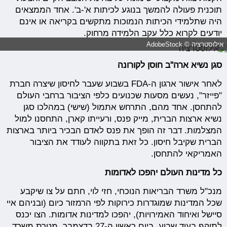
תוכנית פעולה להמשך בנוגע לכיתות א'-ב'. אחד הממצאים
היה שתלמידי הכיתות הנמוכות מתקשים בקריאה או אינם
יודעים לקרוא כלל עקב הלמידה מרחוק.
אילוסטרציה © AdobeStock
סגן נשיא ארה"ב חוסן לקורונה
לאחר אישור ארגון ה-FDA בשבוע שעבר לחיסון שיצרה חברת
"פייזר", נעשים מסעות שכנועים כלפי הציבור ברחבי העולם
להתחסן. אחד מהם, התרחש אתמול (שישי) במהלכו סגן
נשיא ארצות הברית, מייק פנס, ורעייתו קארן, התחסנו למול
המצלמות. דבר זה הופך את פנס לאדם הבכיר ביותר בארצות
הברית שקיבל חיסון. כל זאת בתקווה לעודד את הציבור
האמריקאי להתחסן.
כל מדינות העולם יהפכו לאדומות
מנכ"ל משרד הבריאות הנוכחי, חזי לוי, חתם על צו שיקבע
שכל המדינות שמוגדרות כירוקות לפי הרמזור כיום (ובניהם איי
סיישל ואיחוד האמירויות), יהפכו למדינות אדומות. הצו יכנס
לתוקף בעוד שבוע, ביום ראשון ה-27 בדצמבר. מטרת משרד