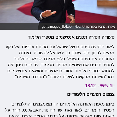
מקרון, נדבק בקורונה © gettyimages_IL/Leon Neal
סעודיה הסירה תכנים אנטישמים מספרי הלימוד
לאור הרגיעה ביחסים של ישראל עם מדינות ערביות ועל רקע
מגעים לכינון יחסי שלום בין ילשראל לסעודיה, מיתנה
נאחרונה את היחס השלילי כלפי מדינת ישראל והחליטה
להסיר תכנים אנטישמיים מספרי הלימוד. עד היום ניתן היה
למתוא בספרי הלימוד הסודיים אמירות ומושגים אנטישמיים
כמו "הציונות מבקשת לשלוט בעולם" ו"הסכנה הציונית".
יום שישי - 18.12
צמצום הפערים הלימודיים
בזמן מגפת הקורונה הלימודים היו מצומצמים והתלמידים
הפסידו חומר רב. לאור זאת, שר החינוך, יואב גלנט, הורה על
הקמת צוות מקצועי שימונה על בחינת המצב הקיים והצעת