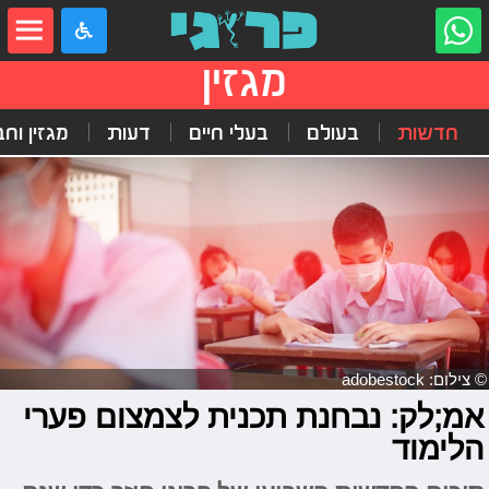
מגזין
חדשות
בעולם
בעלי חיים
דעות
מגזין וח
© צילום: adobestock
אמ;לק: נבחנת תכנית לצמצום פערי
הלימוד