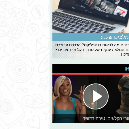
לצים שלנו:
ים מה לראות בנטפליקס? הרכבנו עבורכם
 המלצה ענקית של סדרות על פי ז׳אנרים •
כן)
או
רי הקלעים: טירה רדופה