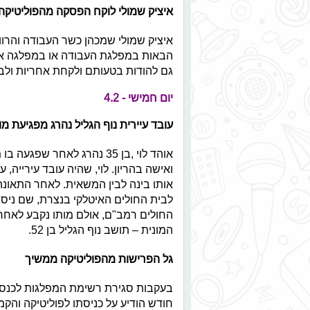
איציק שמולי לוקח הפסקה מהפוליטיקה
איציק שמולי שמכהן כשר העבודה והרוו
הבאות במפלגת העבודה או במפלגה אחר
גם להודות בטעותם ולקחת אחריות ולבי 
יום חמישי - 4.2
עובד עיירית נוף הגליל נהרג מפגיעת מו
אוהד לוי ,בן 35 נהרג לאחר
ואישה בהריון. לוי, שהיה עובד עירייה
אותו בינה לבין המשאית. לאחר התאונה 
לבית החולים האיטלקי בנצרת, שם ניסו 
החולים רמב"ם, אולם מותו נקבע לאח
המונית – תושב נוף הגליל בן 52.
גל הפרישות מהפוליטיקה ממשיך
בעקבות סגירת רשימת המפלגות לכנסת ה
חודש הודיע על כניסתו לפוליטיקה והק