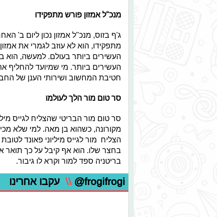
מנכ"ל אמזון פורש מתפקידו
ג'ף בזוס, מנכ"ל אמזון נכון ליום ב' 
מתפקידו, הוא לא עוזב לגמרי את אמזון 
העשירים ביותר בעולם. למעשה, הוא ב
העשירים ביותר. מי שמיועד להחליף את 
חטיבת המחשוב ושירותי הענן של החב
סר טום מור הלך לעולמו
סר טום מור הבריטי שהצליח לגייס מילי
מקורונה, כשהוא בן מאה. למי שלא מכי
הצליח מור לגייס מיליוני פאונד לטובת
בחצר שלו. הוא אף קיבל על כך תואר א
בריטניה ספד למור וקרא לו גיבור.
@frogifrogi
\\
עקבו אחרינו