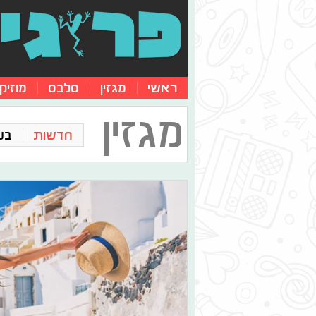
ראשי
מגזין
סלבס
מוזיק
מגזין
חדשות
בע