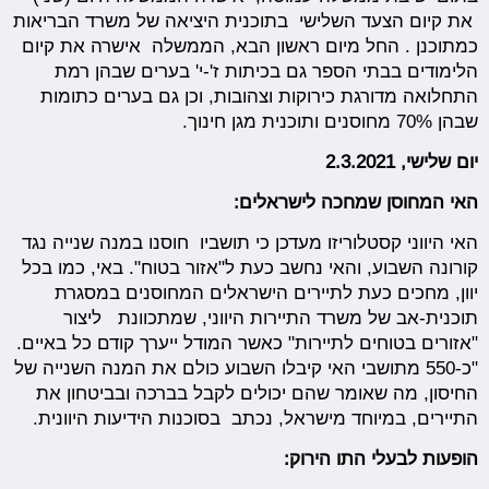
את קיום הצעד השלישי בתוכנית היציאה של משרד הבריאות
כמתוכנן . החל מיום ראשון הבא, הממשלה אישרה את קיום
הלימודים בבתי הספר גם בכיתות ז'-י' בערים שבהן רמת
התחלואה מדורגת כירוקות וצהובות, וכן גם בערים כתומות
שבהן 70% מחוסנים ותוכנית מגן חינוך.
יום שלישי, 2.3.2021
האי המחוסן שמחכה לישראלים:
האי היווני קסטלוריזו מעדכן כי תושביו חוסנו במנה שנייה נגד
קורונה השבוע, והאי נחשב כעת ל"אזור בטוח". באי, כמו בכל
יוון, מחכים כעת לתיירים הישראלים המחוסנים במסגרת
תוכנית-אב של משרד התיירות היווני, שמתכוונת ליצור
"אזורים בטוחים לתיירות" כאשר המודל ייערך קודם כל באיים.
"כ-550 מתושבי האי קיבלו השבוע כולם את המנה השנייה של
החיסון, מה שאומר שהם יכולים לקבל בברכה ובביטחון את
התיירים, במיוחד מישראל, נכתב בסוכנות הידיעות היוונית.
הופעות לבעלי התו הירוק: