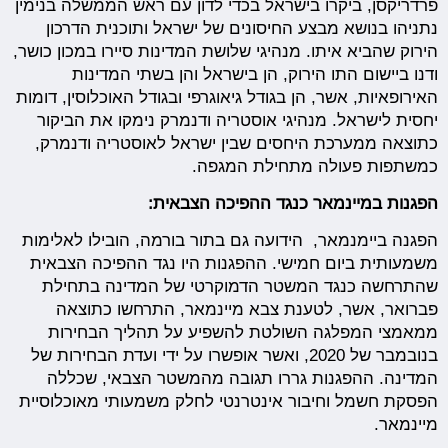
פרדריקסן, ביקרו בישראל בכדי לדון עם ראש הממשלה בנימין
נתניהו בנושא מבצע החיסונים של ישראל ותוכנית הדרכון
הירוק שהביא איתו. מנהיגי שלושת המדינות סיירו במכון כושר,
ודנו ביישום התו הירוק, הן בישראל והן בשתי המדינות
האירופאיות, אשר, הן בגודל גיאוגרפי ובגודל האוכלוסין, דומות
יחסית לישראל. מנהיגי אוסטריה ודנמרק נימקו את הביקור
כתוצאה ממערכת היחסים שבין ישראל לאוסטריה ודנמרק,
כמשתפות פעולה מתחילת המגפה.
הפגנות במיינמאר כנגד ההפיכה הצבאית:
הפגנה ביימנמאר, הידועה גם בתור בורמה, הובילו לאלימות
משמעותית ביום חמישי. ההפגנות היו נגד ההפיכה הצבאית
שהתרחשה כנגד המשטר הדמוקרטי של המדינה בתחילת
פברואר, אשר, לטענת צבא מיינמאר, התרחשו כתוצאה
ממאמצי המפלגה השולטת להשפיע על תהליך הבחירות
בנובמבר של 2020, ואשר אופשרו על ידי ועדת הבחירות של
המדינה. ההפגנות גררו תגובה מהמשטר הצבאי, שכללה
הפסקת חשמל וחיבור אינטרנטי לחלק משמעותי מאוכלוסיית
מיינמאר.