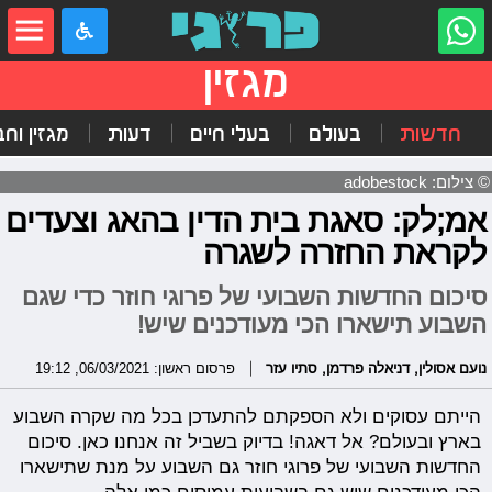
מגזין
חדשות
בעולם
בעלי חיים
דעות
מגזין וח
© צילום: adobestock
אמ;לק: סאגת בית הדין בהאג וצעדים
לקראת החזרה לשגרה
סיכום החדשות השבועי של פרוגי חוזר כדי שגם
השבוע תישארו הכי מעודכנים שיש!
נועם אסולין
,
דניאלה פרדמן
,
סתיו עזר
פרסום ראשון: 06/03/2021, 19:12
הייתם עסוקים ולא הספקתם להתעדכן בכל מה שקרה השבוע
בארץ ובעולם? אל דאגה! בדיוק בשביל זה אנחנו כאן. סיכום
החדשות השבועי של פרוגי חוזר גם השבוע על מנת שתישארו