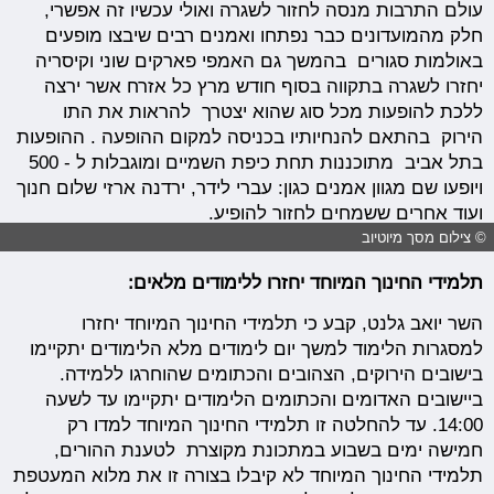
עולם התרבות מנסה לחזור לשגרה ואולי עכשיו זה אפשרי,
חלק מהמועדונים כבר נפתחו ואמנים רבים שיבצו מופעים
באולמות סגורים בהמשך גם האמפי פארקים שוני וקיסריה
יחזרו לשגרה בתקווה בסוף חודש מרץ כל אזרח אשר ירצה
ללכת להופעות מכל סוג שהוא יצטרך להראות את התו
הירוק בהתאם להנחיותיו בכניסה למקום ההופעה . ההופעות
בתל אביב מתוכננות תחת כיפת השמיים ומוגבלות ל - 500
ויופעו שם מגוון אמנים כגון: עברי לידר, ירדנה ארזי שלום חנוך
ועוד אחרים ששמחים לחזור להופיע.
© צילום מסך מיוטיוב
תלמידי החינוך המיוחד יחזרו ללימודים מלאים:
השר יואב גלנט, קבע כי תלמידי החינוך המיוחד יחזרו
למסגרות הלימוד למשך יום לימודים מלא הלימודים יתקיימו
בישובים הירוקים, הצהובים והכתומים שהוחרגו ללמידה.
ביישובים האדומים והכתומים הלימודים יתקיימו עד לשעה
14:00. עד להחלטה זו תלמידי החינוך המיוחד למדו רק
חמישה ימים בשבוע במתכונת מקוצרת לטענת ההורים,
תלמידי החינוך המיוחד לא קיבלו בצורה זו את מלוא המעטפת