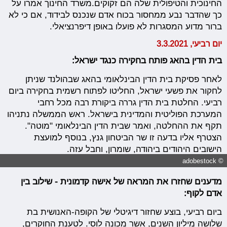
החינוכית והטיפולית שלה הם זקוקים.משרד החינוך אמרו על
כך שהדבר נבע ממחסור בכוח אדם שנכנס לבידוד, אם כי לא
ברור מדוע המסגרות לא פועלו באופן דיפרנציאלי.
יום רביעי, 3.3.2021
בית הדין בהאג פותח בחקירה כנגד ישראל:
לאחר פסיקת בית הדין הבינלאומי בהאג שבהולנד שניתן
לחקור את פשעי ישראל, החליטו לפתוח רשמית בחקירה ביום
רביעי. החלטת בית הדין גררה ביקורת רבה מכל רחבי
המערכת הפוליטית והמדינית בישראל. ראש הממשלה נתניהו
תקף את ההחלטה, ואמר שבית הדין הבינלאומי "מוטה".
הצטרף אליו בדעה זו שר הביטחון גנץ, בנוסף למועצת
הישובים היהודים ביהודה, שומרון, וחבל עזה.
© adobestock
מדענים שחזרו את המראה של אישה קדמונית - שילוב בין
אדם לקוף:
ביום רביעי, בוצע שחזור דיגיטלי של הקופה-האנושית בת
שלושה מיליון השנים, אשר מכונה לוסי. לטענת החוקרים,