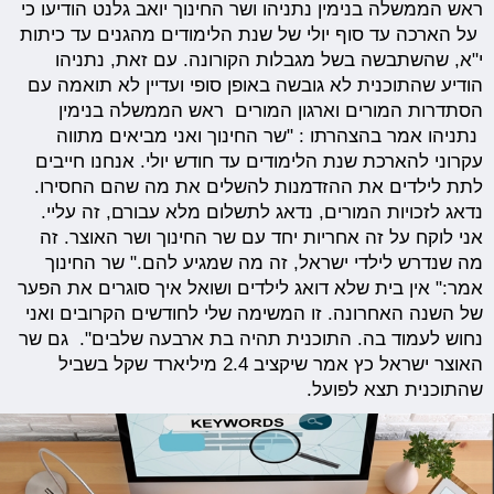
ראש הממשלה בנימין נתניהו ושר החינוך יואב גלנט הודיעו כי
על הארכה עד סוף יולי של שנת הלימודים מהגנים עד כיתות
י"א, שהשתבשה בשל מגבלות הקורונה. עם זאת, נתניהו
הודיע שהתוכנית לא גובשה באופן סופי ועדיין לא תואמה עם
הסתדרות המורים וארגון המורים ראש הממשלה בנימין
נתניהו אמר בהצהרתו : "שר החינוך ואני מביאים מתווה
עקרוני להארכת שנת הלימודים עד חודש יולי. אנחנו חייבים
לתת לילדים את ההזדמנות להשלים את מה שהם החסירו.
נדאג לזכויות המורים, נדאג לתשלום מלא עבורם, זה עליי.
אני לוקח על זה אחריות יחד עם שר החינוך ושר האוצר. זה
מה שנדרש לילדי ישראל, זה מה שמגיע להם." שר החינוך
אמר:" אין בית שלא דואג לילדים ושואל איך סוגרים את הפער
של השנה האחרונה. זו המשימה שלי לחודשים הקרובים ואני
נחוש לעמוד בה. התוכנית תהיה בת ארבעה שלבים". גם שר
האוצר ישראל כץ אמר שיקציב 2.4 מיליארד שקל בשביל
שהתוכנית תצא לפועל.