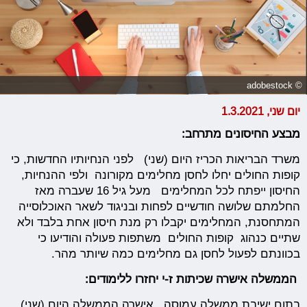
© adobestock
יום שני, 1.3.2021
מבצע החיסונים מתרחב:
משרד הבריאות הכריז היום (שני) לפני הנחיותיו החדשות, כי
קופות החולים יחלו לחסן מחלימים מקורונה ולפי ההנחיות,
החיסון ייפתח לכל המחלימים מעל גיל 16 שעברה מאז
החלמתם שלושה חודשיים לפחות ובניגוד לשאר האוכלוסייה
המתחסנת, המחלימים יקבלו רק מנת חיסון אחת בלבד ולא
שתיים כנהוג קופות החולים משתפות פעולה והודיעו כי
בכוונתם לפעול לחסן גם מחלימים כמה שיותר מהר.
הממשלה אישרה שכיתות ז-י יחזרו ללימודים:
בתום ישיבת ממשלה עמוסה, אישרה הממשלה היום (שני)