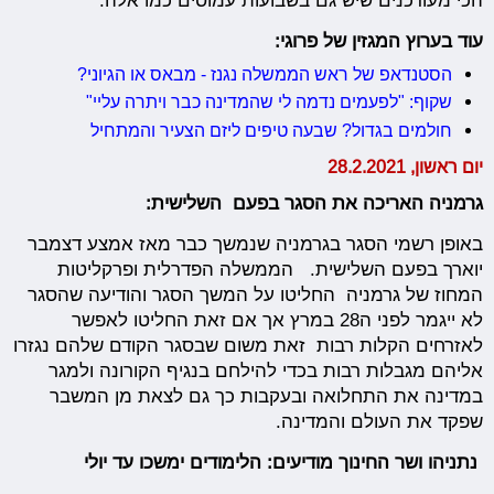
הכי מעודכנים שיש גם בשבועות עמוסים כמו אלה.
עוד בערוץ המגזין של פרוגי:
הסטנדאפ של ראש הממשלה נגנז - מבאס או הגיוני?
שקוף: "לפעמים נדמה לי שהמדינה כבר ויתרה עליי"
חולמים בגדול? שבעה טיפים ליזם הצעיר והמתחיל
יום ראשון, 28.2.2021
גרמניה האריכה את הסגר בפעם השלישית:
באופן רשמי הסגר בגרמניה שנמשך כבר מאז אמצע דצמבר
יוארך בפעם השלישית. הממשלה הפדרלית ופרקליטות
המחוז של גרמניה החליטו על המשך הסגר והודיעה שהסגר
לא ייגמר לפני ה28 במרץ אך אם זאת החליטו לאפשר
לאזרחים הקלות רבות זאת משום שבסגר הקודם שלהם נגזרו
אליהם מגבלות רבות בכדי להילחם בנגיף הקורונה ולמגר
במדינה את התחלואה ובעקבות כך גם לצאת מן המשבר
שפקד את העולם והמדינה.
נתניהו ושר החינוך מודיעים: הלימודים ימשכו עד יולי