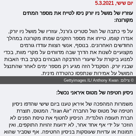
יום שישי, 5.3.2021
עוזריו של מושל ניו יורק ניסו לטייח את מספר המתים
מקורונה:
על פי כתבה של הוול סטריט ג'ורנל, עוזריו של מושל ניו יורק,
אנדרו קוומו, טייחו את מספר הזקנים שמתו מקורונה במהלך
החודשים האחרונים. בנוסף, אנשי הצוות עודדו גורמים
מקצועיים לשנות את הדרך שבה מדווחים על מקרי מוות, בכדי
למנוע ביקורת על שיעורי ההדבקה הגבוהים בקרב בתי האבות
שבניו יורק. הסקנדל הזה מגיע רק מספר ימים לאחר שהתנצל
המושל על אמירות שנתפסו כהטרדה מינית.
© צילום: Gettyimages.IL/ Anthony Kwan
ניסיון חטיפה של מטוס איראני נכשל:
משמרות המהפכה של איראן טענו ביום שישי שהדפו ניסיון
חטיפה של מטוס של החברה "Iran Air". המטוס, תוצרת
חברת תעופה הולנדית. הניסיון לחטוף את טיסת הפנים לא
הוזכר על ידי אף אחד אחר, לא ידועות זהויות התוקפים, ואין
תמונות או עדויות שעוסקות בניסיון החטיפה. אף שסביר שהוא