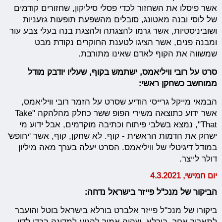
אשר פיסלו את השחזור לכדי פסלי סיליקון, שחזורים קודמים
של לוסי ובנה מאטונג, סובלים מהשפעת תופעות גזעניות
ושוביניסטיות, אשר גרמו להצגתה ולהצגת בנה בעלי צבע עור
ומבנה פנים, אשר הציגו לטענת החוקרים נקודת מבט
שמשווה את הקוף לאדם שאינו מתורבת.
סרט על רובי וויליאמס, ישתמש בקוף, שעליו יודבק מודל
ממוחשב כשחקן ראשי:
הבמאי מייקל גרייסי הודיע שסרט על הזמר רובי וויליאמס,
אשר ידוע כתוצאה משירי הפופ ששר כחלק מהלהקה "Take
That", נמצא בשלבי פיתוח וכתיבה מוקדמים, אבל ידוע מי
ישחק את הדמות הראשית - קוף. לא שחקן, קוף, אשר 'יחופש'
במודל דיגיטלי של וויליאמס. הסרט יעלה בערך מאה מיליון
דולר לייצר.
יום חמישי, 4.3.2021
הביקור של מנכ"ל פייזר בישראל נדחה:
ביקורו של מנכ"ל פייזר אלברט בורלא בישראל בוטל והועבר
לתאריך אחר. בורלא, שהיה אמור להגיע למדינה בכדי לדון