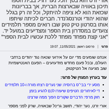
אורי זרט הוא בסך הכל נער רגיל בבית הספר
תיכון באוויה שבארצות הברית, אך בבריונות
שכזאת הוא לא ציפה להיתקל, וכל זה רק בגלל
שהוא יהודי וטרנסג'נדר. חברים לכיתה שיתפו
אותו בסרטון טיק טוק שבו רואים מספר תלמידים
צועדים במסדרון בית הספר ומצדיעים במועל יד.
"אני קצת מפחד מפחד ללכת עכשיו לבית הספר"
פרוגי
פרסום ראשון: 11/05/2021, 19:07
אנחנו שומעים מדי יום על אירועי שנאה נגד יהודים ברחבי
העולם, ובכל פעם מחדש מזדעזעים – הפעם האנטישמיות
שוב מגיעה אל הטיקטוק.
עוד בערוץ המגזין של פרוגי:
מסע ירי בבי"ס ברוסיה: שני נערים רצחו מורה ו-10 תלמידים
די לאיחורים: הטיפים שיעזרו לכם להגיע בזמן
חוק מרפי: הדברים שקורים הפוך ממה שרצינו
אורי זרט, נער יהודי, תושב גרינל שבאוויה, שרק לפני מספר