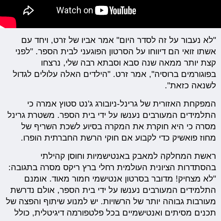
"לא נעבור על זה לסדר היום" אמר אביו של זרט, ויחד עם
אשתו זואי הם דיווחו על הסרטון הפוגעני לבית הספר. "לפני
קצת יותר ממאה שנה סבא וסבתא רבה שלי, נרצחו
בפוגורמים ברוסיה", אמר זרט. "הילדים האלה עלולים לגדול
לשנאה כזאת".
המפקחת האזורית של גרינל-ניובורג ג'נט סטוץ אמרה כי
התלמידים המעורבים נענשו על ידי בית הספר. משטרת גרינל
מסרה כי היא חוקרת את המקרה בסיוע לשכת השריף של
מחוז פואשיק כדי לקבוע אם חוקי הרשת החברתית הופרו.
ראשת המחלקה למאבק באנטישמיות וחוסן קהילתי
בהסתדרות הציונית העולמית רחלי ברץ ריקס מסרה בתגובה:
"לא מצחיק! מדובר בסרטון אנטישמי חמור מאוד. אומנם
התלמידים המעורבים נענשו על ידי בית הספר, אולם נדרשת
מעורבות גבוהה יותר של הרשויות. יש למנוע שיתוף והפצה של
תכנים מסיתים ואנטישמיים בכל פלטפורמה דיגיטלית, כולל