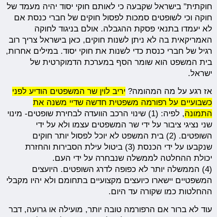
חוקתית" בישראל שקבעה כי לאותם חוקי יסוד יהיה מעמד של
חוקה וכי לשופטים סמכות לפסול חוקים של חברי כנסת אם
לא יעמדו בתנאי פסקת ההגבלה. אולם בניגוד לחוקה
האמריקאית בה לא ניתן לשנות חוקים, כאן בישראל צריך רוב
רגיל של חברי כנסת כדי לשנות את חוקי יסוד. במילים אחרות,
בית המשפט הוא שומר הסף במערכת הדמוקרטית של
ישראל.
אז רגע על מה המהומה?
יריב לוין שר המשפטים הודיע לפני
כשבועיים על רפורמה משפטית חדשה שדיי משנה את
התמונה
, לפיה: (1) שינוי הרכב הוועדה לבחירת שופטים- מינוי
שני נציגי ציבור על ידי שר המשפטים עצמו ולא על ידי
השופטים. (2) בית המשפט לא יוכל לפסול יותר חוקים
שנקבעו על ידי הכנסת (3) ביטול עילת הסבירות והחזרת
יכולת ההחלטה לממשלה שנבחרה על ידי העם.
(4) הממשלה יותר לא כפופה לדרג השופטים. היועצים
המשפטיים יישארו כיועצים מקצועיים בתחומם ולא יהיו מקבלי
ההחלטות כמו שקורה עד היום.
עוד לא ברור אם הרפורמה טובה יותר, מועילה או גרועה, דבר