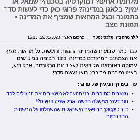
מלחמת אחים? דמוקרטיה בסכנה? שמאל או
ימין? בלאגן במדינה? פרוגי כאן כדי לעשות סדר
בתמונה ובגל המחאות שמציף את המדינה •
תמונת מצב
לילך מרקוביץ
,
אלכס נסטר
פרסום ראשון: 29/01/2023, 16:13
כבר כמה שבועות שהמדינה גועשת ורועשת, גל מחאות מציף
את הצמתים המרכזיים במדינה וכיכר הבימה במוצ"שים
עמוסה באזרחים שקוראים לעצור את הרפורמה. אבל רגע,
באיזו רפורמה מדובר? בואו נעשה סדר!
עוד בערוץ המגזין של פרוגי:
נשארים מחוברים: בני הנוער לא משאירים את הניצולים לבד
טור דעה: ממשלה חדשה, אבל איפה הנשים?!
ד"ר טיקטוק: הרופאים הישראלים שהשתלטו על הרשתות
החברתיות