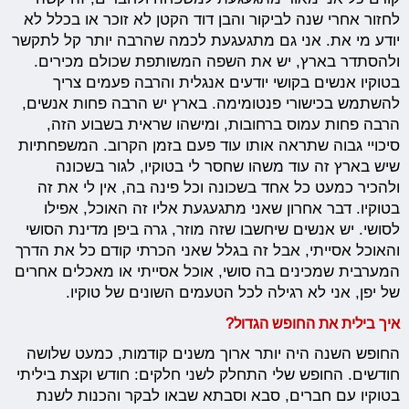
לחזור אחרי שנה לביקור והבן דוד הקטן לא זוכר או בכלל לא
יודע מי את. אני גם מתגעגעת לכמה שהרבה יותר קל לתקשר
ולהסתדר בארץ, יש את השפה המשותפת שכולם מכירים.
בטוקיו אנשים בקושי יודעים אנגלית והרבה פעמים צריך
להשתמש בכישורי פנטומימה. בארץ יש הרבה פחות אנשים,
הרבה פחות עמוס ברחובות, ומישהו שראית בשבוע הזה,
סיכויי גבוה שתראה אותו עוד פעם בזמן הקרוב. המשפחתיות
שיש בארץ זה עוד משהו שחסר לי בטוקיו, לגור בשכונה
ולהכיר כמעט כל אחד בשכונה וכל פינה בה, אין לי את זה
בטוקיו. דבר אחרון שאני מתגעגעת אליו זה האוכל, אפילו
לסושי. יש אנשים שיחשבו שזה מוזר, גרה ביפן מדינת הסושי
והאוכל אסייתי, אבל זה בגלל שאני הכרתי קודם כל את הדרך
המערבית שמכינים בה סושי, אוכל אסייתי או מאכלים אחרים
של יפן, אני לא רגילה לכל הטעמים השונים של טוקיו.
איך בילית את החופש הגדול?
החופש השנה היה יותר ארוך משנים קודמות, כמעט שלושה
חודשים. החופש שלי התחלק לשני חלקים: חודש וקצת ביליתי
בטוקיו עם חברים, סבא וסבתא שבאו לבקר והכנות לשנת