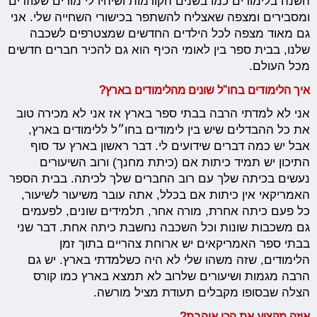
השנה בלימודים כמו בשנים הקודמות ושיהיו לי מורים שעוזרים
ומסבירים ומצפה שאצליח להשתפר בכישורי השחייה שלי. אני
גם מאוד מצפה לכל הילדים החדשים שמצטרפים לשכבה
שלנו, בבית ספר בין לאומי הכיף הוא גם להכיר חברים חדשים
מכל העולם.
איך הלימודים בחו"ל שונים מהלימודים בארץ?
אני לא למדתי הרבה בבתי ספר בארץ אז אני לא מכירה טוב
את כל ההבדלים שיש בין לימודים בחו״ל ללימודים בארץ,
אבל יש כמה דברים שידועים לי. דבר ראשון בארץ עד סוף
התיכון יש תמיד כיתות אם (כיתת מחנך) ורוב השיעורים
נעשים בכיתה שלך עם רוב החברים שלך לכיתה. בבית הספר
האמריקאי אין כיתות אם בכלל, אתה עובר משיעור לשיעור,
כל פעם כיתה אחרת, מורה אחר, תלמידים שונים, לפעמים
גם משכבות שונות וכל השכבה נחשבת כיתה אחת. דבר שני
בבתי ספר האמריקאים יש ארוחת צהריים בתוך זמן
הלימודים, שזה משהו שלי לא היה כשלמדתי בארץ. יש גם
הרבה מגמות ושיעורים שלרוב לא תמצא בארץ כמו קורס
הצלה שבסופו מקבלים תעודת מציל מורשה.
איזה מקצוע את הכי אוהבת?