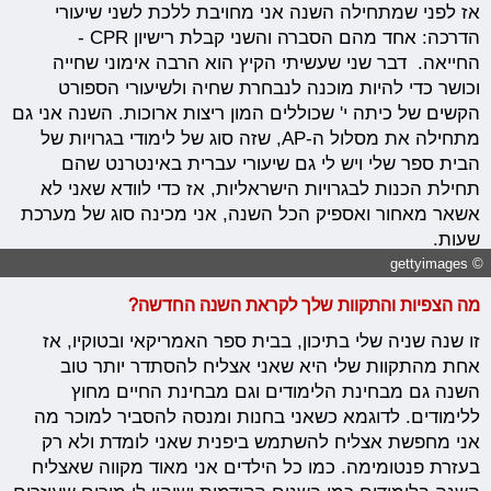
אז לפני שמתחילה השנה אני מחויבת ללכת לשני שיעורי
הדרכה: אחד מהם הסברה והשני קבלת רישיון CPR -
החייאה. דבר שני שעשיתי הקיץ הוא הרבה אימוני שחייה
וכושר כדי להיות מוכנה לנבחרת שחיה ולשיעורי הספורט
הקשים של כיתה י' שכוללים המון ריצות ארוכות. השנה אני גם
מתחילה את מסלול ה-AP, שזה סוג של לימודי בגרויות של
הבית ספר שלי ויש לי גם שיעורי עברית באינטרנט שהם
תחילת הכנות לבגרויות הישראליות, אז כדי לוודא שאני לא
אשאר מאחור ואספיק הכל השנה, אני מכינה סוג של מערכת
שעות.
© gettyimages
מה הצפיות והתקוות שלך לקראת השנה החדשה?
זו שנה שניה שלי בתיכון, בבית ספר האמריקאי ובטוקיו, אז
אחת מהתקוות שלי היא שאני אצליח להסתדר יותר טוב
השנה גם מבחינת הלימודים וגם מבחינת החיים מחוץ
ללימודים. לדוגמא כשאני בחנות ומנסה להסביר למוכר מה
אני מחפשת אצליח להשתמש ביפנית שאני לומדת ולא רק
בעזרת פנטומימה. כמו כל הילדים אני מאוד מקווה שאצליח