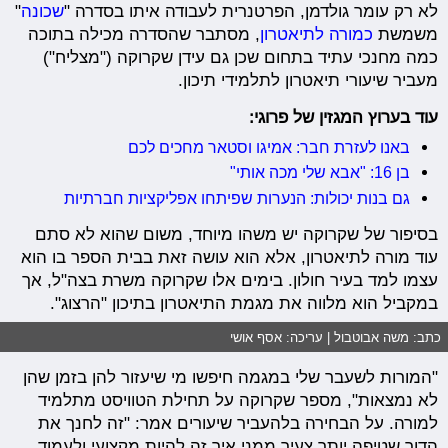
לא רק עומר גולדמן, הפרטנרית לעבודה איתו בסדרה "
שכונה
"
משמשת
כמורה לתיאטרון
, מסתבר שהסדרה מכילה בתוכה
כמה מחנכי עתיד בתחום שכן גם עידן שקרוקה ("מצליח")
מעביר שיעורי תיאטרון לתלמידי תיכון.
עוד בערוץ המגזין של פרוגי:
באנו לעזרת חבר: אמיגו וסטאר מחכים לכם
בן 16: "אבא שלי מכה אותי"
גם בנות יכולות: הנערות שפיתחו אפליקציות חברתיות
בסיפור של שקרוקה יש משהו מיוחד, משום שהוא לא סתם
עוד מורה לתיאטרון, אלא הוא עושה זאת בבית הספר בו הוא
עצמו למד בעיר חולון. בימים אלו שקרוקה משרת בצה"ל, אך
במקביל הוא מלווה את מגמת התיאטרון בתיכון "הרצוג".
כתב: משה אבוטבול | עריכה: אסף אושי
"המורות לשעבר שלי במגמה חיפשו מי שיעזור להן בזמן שהן
לא נמצאות", מספר שקרוקה על תחילת הטוויסט מתלמיד
למורה. על הבחירה בלהעביר שיעורים אמר: "זה לחנך את
הדור שטיפה יותר צעיר ממני איך זה להיות מקצועי ולעמוד