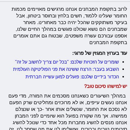
לרוב בתקופת המבחנים אנחנו מרגישים מאויימים מכמות
החומר שעלינו ללמוד, חשים בלחץ ובחוסר ביטחון, אבל
בעיקר משתוקקים שהכל יהיה כבר מאחורינו. מאחר
שמבחנים הם נושא שכולנו פוגשים במהלך החיים שלנו,
אספנו עבורכם עשרה משפטים, שבטוח גם אתם אומרים
בתקופת המבחנים
עוד בערוץ המגזין של פרוגי:
שומרים על הזכויות שלכם: "בכל יום צריך לחשוב על זה"
השבוע בעבר: הרצח ששינה את פני הפוליטיקה העולמית
הכדור בידיים שלכם: פועלים למען עשייה חברתית
יש למישהו סיכום טוב?
במהלך השיעורים כשאנחנו מסכמים את המורה, מדי פעם
אנחנו נעשים עייפים, או לא מרוכזים ומחליטים שרק הפעם
לא נסכם את החומר, שנשלים אותו אחר -כך או שנצלם
ממישהו. אך מה שקורה בפועל הוא שיומיים לפני המבחן
אנחנו מנסים להשיג מחברות מכל אחד כדי שנוכל להשיג
סיכומים טובים וברורים, שישלימו לנו את מה שחסר לנו. זה