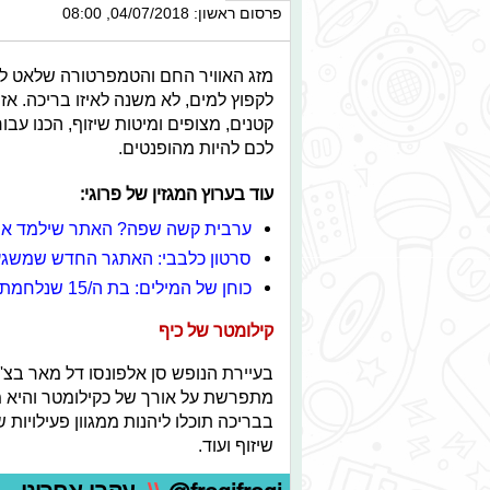
פרסום ראשון: 04/07/2018, 08:00
מזג האוויר החם והטמפרטורה שלאט לאט
לקפוץ למים, לא משנה לאיזו בריכה. אז
קטנים, מצופים ומיטות שיזוף, הכנו עב
לכם להיות מהופנטים.
עוד בערוץ המגזין של פרוגי:
ערבית קשה שפה? האתר שילמד את
סרטון כלבבי: האתגר החדש שמשגע
כוחן של המילים: בת ה/15 שנלחמת נגד האלימות המילולית
קילומטר של כיף
בעיירת הנופש סן אלפונסו דל מאר בצ'י
מתפרשת על אורך של כקילומטר והיא מ
בבריכה תוכלו ליהנות ממגוון פעילויות 
שיזוף ועוד.