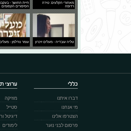
מאחורי הקלעים: טירה
חיית החושך - בעקבו
רדופה
הסיפורים הקסומים
טליה עובדיה - מעלים זיכרון
עומר נודלמן - מעלים 
כללי
ערוצי תו
דברו איתנו
מוזיקה
מי אנחנו
סטייל
הצטרפו אלינו
דיגיטל ו
פרסום לבני נוער
לימודים