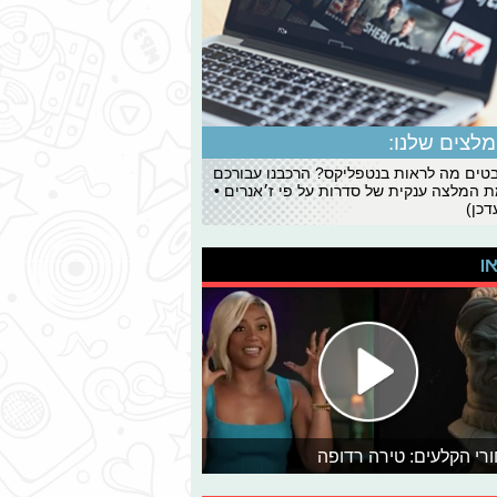
לצים שלנו:
ים מה לראות בנטפליקס? הרכבנו עבורכם
 המלצה ענקית של סדרות על פי ז׳אנרים •
כן)
או
רי הקלעים: טירה רדופה