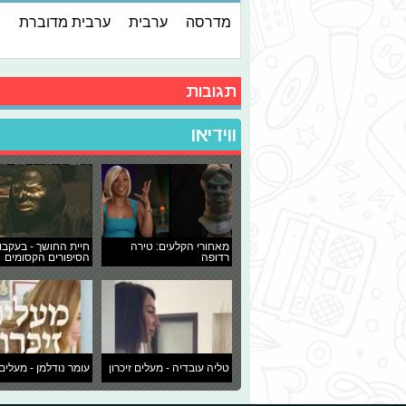
מדרסה
ערבית
ערבית מדוברת
תגובות
ווידיאו
מאחורי הקלעים: טירה
חיית החושך - בעקבו
רדופה
הסיפורים הקסומים
טליה עובדיה - מעלים זיכרון
עומר נודלמן - מעלים 