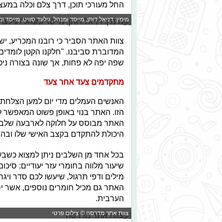
החל מעורכי תוכן, דרך צלם וכלה במעצ
מימין: דניאל דותן, מייסד ומנהל, גילעד סוויט, מייסד ו
​צוות האתר הסביר כי ר
ובנו המכריע, י
המדוברת סביבנו. "חלקנו הקטן לומדי
שפה יפה לא פחות, אך שונה בצורה ני
מתקדמים צעד אחר צעד
האנשים העמלים מדי יום למען הצלחת ה
הזו. האתר בנוי באופן פשוט המאפשר 
האתר מבוסס על חלוקה לארבעה שלבי
היכולת להתקדם בקצב האישי שלו ובה
שיעור מלווה בחומרי עזר יעודיים: סיכ
מילים ודפי תרגול, שיעשו לכם סדר ויג
האתר גם מכיל חומרים נוספים, אשר י
הערבית.
צוות אתר מדרסה © צילום פרטי