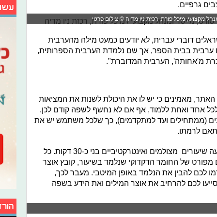
בים גרפיים.
עשו
מנהל מקצועי, מיכל פורת, רכזת ניו מדיה © צילום פרטי
שראלים דוברי עברית, לא יודעים כמעט מילה מהערבית
ם ערבית בבית הספר, אך שם נלמדת הערבית הספרותית,
כרת מ'אחותה', הערבית המדוברת".
אתר, מאמינים כי יש לו את היכולת לשנות את המציאות
לכל אחד ואחת ללמוד, אף אם לא נחשף לשפה קודם לכן.
ם (ממתחילים ועד למתקדמים), כך שלכל משתמש יש את
תאם לרמתו.
בכל אחד מן השלבים ניתן למצוא כשבעה שיעורים מצולמים ואינטרקטיביים בני כ-30 דקות. כל
ום מפורט של החומר הדקדוקי שנלמד בשיעור, קובץ אוצר
רמו לכם להבין את הנלמד באופן המיטבי. מעבר לכך,
סייעו לכם להרחיב את אוצר המילים ואת הידע בשפה
הורד