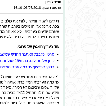
ספיר ליפקין
פרסום ראשון: 03/07/2018, 16:10
רגילים להגיד "וואלה", לזרז את כולם
בכך, אך כל אלו הן מילים בערבית שחד
שאתם יודעים בערבית - לא מאוחר מדי
שתמיד רציתם להגיד בערבית ולא ידעת
עוד בערוץ המגזין של פרוגי:
סרטון כלבבי: האתגר החדש שמשגע
כוחן של המילים: בת ה/15 שנלחמת נגד האלימות המילולית
בדרך לרישיון: עד כמה אתם מוכנים 
עד כמה הערבית המדוברת, אותה לימד
של ירושלים שבעצם לא הכיר", סיפר לפר
הידע שהיה לו והתחיל ללמד בבית בחי
שיצלם את עצמו באמצעות סרטונים. אז
מדרסה והשאר היסטוריה". כיום, ל'מדר