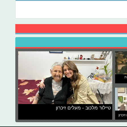
ת
טיילור מלכוב - מעלים זיכרון
זיכרון