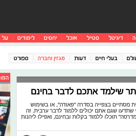
ה
דיגיטל
סטייל
אוכל
יחסים
לימודים
על 
ולם
בעלי חיים
דעות
מגזין וחברה
ספורט
המומ
ר שילמד אתכם לדבר בחינם
מסתיים בצפייה בסדרה "פאודה", או בשימוש
שתדעו שגם אתם יכולים ללמוד לדבר ערבית. זה
רסה" תוכלו ללמוד בקלות ובחינם, ואפילו ליהנות