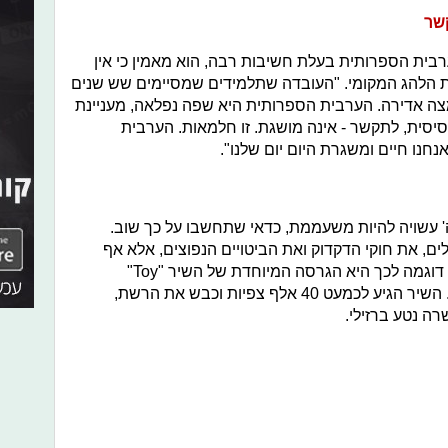
קשר
רבית הספרותית בעלת חשיבות רבה, הוא מאמין כי אין
 הלהג המקומי. "
העובדה שתלמידים שמסיימים שש שנים
צה אדירה. הערבית הספרותית היא שפה נפלאה, מעניינת
יסית, לתקשר - אינה מושגת. זו חלמאות.
הערבית
נו חיים ומשגרת היום יום שלנו".
שויה להיות משעממת, כדאי שתחשבו על כך שוב.
ם, את חוקי הדקדוק ואת הביטויים הנפוצים, אלא אף
תוכלו ללמוד סיפורים, שירים ופתגמים. דוגמה לכך היא הגרסה המיוחדת של השיר "Toy"
בערבית, שיצר האתר לכבוד האירוויזיון. השיר הגיע לכמעט 40 אלף צפיות וכבש את הרשת,
ה נטע ברזילי.