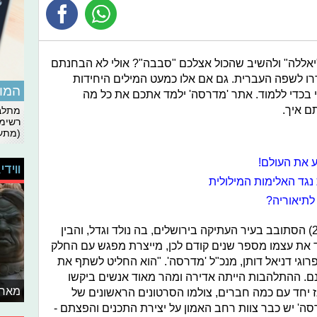
 ב"יאללה" ולהשיב שהכול אצלכם "סבבה"? אולי לא הבחנתם
רו לשפה העברית. גם אם אלו כמעט המילים היחידות
המומ
 בכדי ללמוד. אתר 'מדרסה' ילמד אתכם את כל מה
ם איך.
מתלבט
רשימת
(מתעד
 את העולם!
ווידי
לתיאוריה?
"זה התחיל ביום אחד שגילעד סוויט (27) הסתובב בעיר העתיקה בירושלים, בה נולד וגדל, והבין
 את עצמו מספר שנים קודם לכן, מייצרת מפגש עם החלק
וגי דניאל דותן, מנכ"ל 'מדרסה'. "הוא החליט לשתף את
נם. ההתלהבות הייתה אדירה ומהר מאוד אנשים ביקשו
מאחו
 יחד עם כמה חברים, צולמו הסרטונים הראשונים של
סה' יש כבר צוות רחב האמון על יצירת התכנים והפצתם -