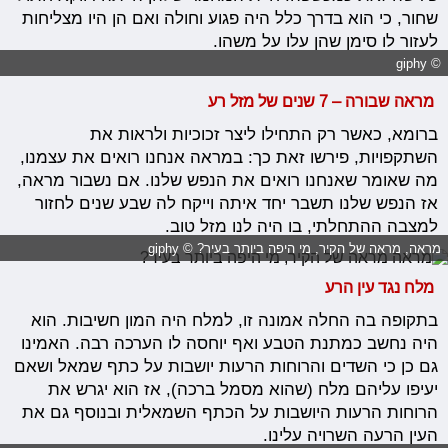
שחור, כי הוא בדרך כלל היה פגוע וחולה ואם הן היו מצליחות
לעזור לו סימן שהן עלו על משהו.
© giphy
מראה שבורה – 7 שנים של מזל רע
ברומא, כאשר רק התחילו ליצר זכוכיות ולראות את
השתקפויות, פירשו זאת כך: במראה אנחנו רואים את עצמנו,
מה שאומר שאנחנו רואים את הנפש שלנו. אם נשבור מראה,
אז הנפש שלנו תשבר יחד איתה וייקח לה שבע שנים לחזור
למצבה ההתחלתי, בו היה לנו מזל טוב.
מראה, מראה של הקיר, מי היפה ביותר בעיר? © giphy
מלח נגד עין הרע
בתקופה בה החלה אמונה זו, למלח היה המון חשיבות. הוא
היה נחשב כמתנת הטבע ואף יוחסה לו הערכה רבה. האמינו
גם כן כי השדים והרוחות הרעות יושבות על כתף שמאל ושאם
יעיפו עליהם מלח (שהוא מסמל ברכה), אז הוא יגרש את
הרוחות הרעות היושבות על הכתף השמאלית ובנוסף גם את
העין הרעה השרויה עלינו.