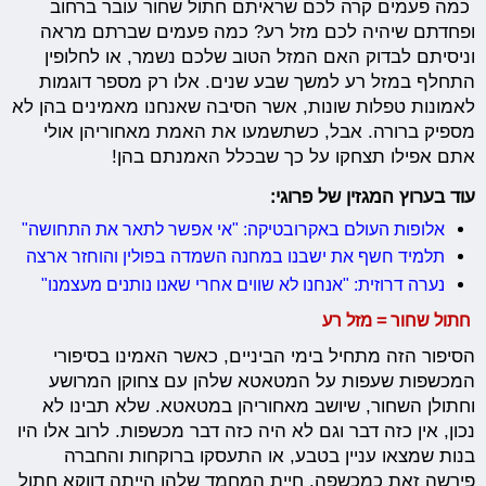
כמה פעמים קרה לכם שראיתם חתול שחור עובר ברחוב
ופחדתם שיהיה לכם מזל רע? כמה פעמים שברתם מראה
וניסיתם לבדוק האם המזל הטוב שלכם נשמר, או לחלופין
התחלף במזל רע למשך שבע שנים. אלו רק מספר דוגמות
לאמונות טפלות שונות, אשר הסיבה שאנחנו מאמינים בהן לא
מספיק ברורה. אבל, כשתשמעו את האמת מאחוריהן אולי
אתם אפילו תצחקו על כך שבכלל האמנתם בהן!
עוד בערוץ המגזין של פרוגי:
אלופות העולם באקרובטיקה: "אי אפשר לתאר את התחושה"
תלמיד חשף את ישבנו במחנה השמדה בפולין והוחזר ארצה
נערה דרוזית: "אנחנו לא שווים אחרי שאנו נותנים מעצמנו"
חתול שחור = מזל רע
הסיפור הזה מתחיל בימי הביניים, כאשר האמינו בסיפורי
המכשפות שעפות על המטאטא שלהן עם צחוקן המרושע
וחתולן השחור, שיושב מאחוריהן במטאטא. שלא תבינו לא
נכון, אין כזה דבר וגם לא היה כזה דבר מכשפות. לרוב אלו היו
בנות שמצאו עניין בטבע, או התעסקו ברוקחות והחברה
פירשה זאת כמכשפה. חיית המחמד שלהן הייתה דווקא חתול