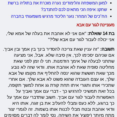
למען המשפחה והלימודים: נערה מוכרת את בתוליה ברשת
שחקו: איפה הכי מתאים לכם להתנדב?
הח"כים של המחר: נוער הליכוד מרגיש משמעותי בחברה
מעוניינת לגור עם אבא
בת 14 שואלת:
"אם אני לא אוהבת את בעלה של אמא שלי,
אני יכולה לעבור לגור עם אבא שלי?"
תשובה:
"זה עניין שאת צריכה להסדיר בינך בין אמך ובין אביך.
אם שניהם יסכימו לכך, אין סיבה שלא. אבל, אני מציעה
שתתני לבעלה של אימך הזדמנות. תני לו זמן לפני שאת
מחליטה סופית שאת לא אוהבת אותו. וודאי שזה לא נובע
מכך שאת חוששת שהוא ינסה להחליף את מקומו של אבא
שלך, או עצם העובדה שהוא פשוט לא אבא שלך. אם אחרי
שתכירי אותו ותגורי איתו תחת קורת גג אחת למשך תקופה,
בכל זאת תמשיכי להרגיש כך - דברי עם אמך ואביך על
האפשרות לעבור לגור עם אביך. חשוב שתדברי עם אמך על
כך ברוגע, ללא כעס ומבלי להעליב את בן זוגה, אותו היא
וודאי אוהבת ובטח מבלי לכנות אותו בשמות. זה לגמרי יצור
מתח מיותר ו'יפוצץ' את השיחה. נסי לומר לה דברים מסוימים