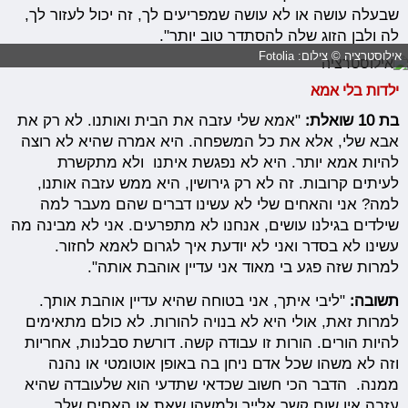
שבעלה עושה או לא עושה שמפריעים לך, זה יכול לעזור לך,
לה ולבן הזוג שלה להסתדר טוב יותר".
אילוסטרציה © צילום: Fotolia
ילדות בלי אמא
בת 10 שואלת:
"אמא שלי עזבה את הבית ואותנו. לא רק את
אבא שלי, אלא את כל המשפחה. היא אמרה שהיא לא רוצה
להיות אמא יותר. היא לא נפגשת איתנו ולא מתקשרת
לעיתים קרובות. זה לא רק גירושין, היא ממש עזבה אותנו,
למה? אני והאחים שלי לא עשינו דברים שהם מעבר למה
שילדים בגילנו עושים, אנחנו לא מתפרעים. אני לא מבינה מה
עשינו לא בסדר ואני לא יודעת איך לגרום לאמא לחזור.
למרות שזה פגע בי מאוד אני עדיין אוהבת אותה".
תשובה:
"ליבי איתך, אני בטוחה שהיא עדיין אוהבת אותך.
למרות זאת, אולי היא לא בנויה להורות. לא כולם מתאימים
להיות הורים. הורות זו עבודה קשה. דורשת סבלנות, אחריות
וזה לא משהו שכל אדם ניחן בה באופן אוטומטי או נהנה
ממנה. הדבר הכי חשוב שכדאי שתדעי הוא שלעובדה שהיא
עזבה אין שום קשר אלייך ולמשהו שאת או האחים שלך