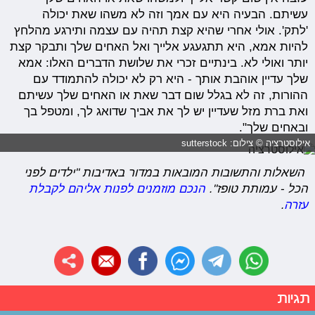
עשיתם. הבעיה היא עם אמך וזה לא משהו שאת יכולה
'לתק'. אולי אחרי שהיא קצת תהיה עם עצמה ותירגע מהלחץ
להיות אמא, היא תתגעגע אלייך ואל האחים שלך ותבקר קצת
יותר ואולי לא. בינתיים זכרי את שלושת הדברים האלו: אמא
שלך עדיין אוהבת אותך - היא רק לא יכולה להתמודד עם
ההורות, זה לא בגלל שום דבר שאת או האחים שלך עשיתם
ואת ברת מזל שעדיין יש לך את אביך שדואג לך, ומטפל בך
ובאחים שלך".
אילוסטרציה © צילום: sutterstock
השאלות והתשובות המובאות במדור באדיבות "ילדים לפני
הכל - עמותת טופז".
הנכם מוזמנים לפנות אליהם לקבלת
עזרה
.
תגיות