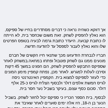
אך דווקא כשהיה נראה כי דברים מסתדרים בחייו של ספיקס,
הוא נאלץ להפסיק לשחק. זאת משום שכחסר בית, לא הייתה
לו כתובת קבועה. היעדר כתובת גרמה לבעיה בטופס הפרטים
שלו והוא נאלץ לעבור לספסל עד להודעה חדשה.
חבריו לנבחרת הזדעזעו מכך שתנאי חייו הקשים של חברם
מונעים ממנו גם לשחק פוטבול ופתחו במחאה.במשחק לאחר
שספיקס התבקש להפסיק לשחק, הם הפגינו במשך 45 דקות
וסירבו לעלות למגרש. לאחר מכן, נפתח קמפיין מימון המונים
כדי לעזור לספיקס למצוא בית. הקמפיין האינטרנטי ניסה
לגייס חמשת אלפים דולר ולבסוף הצליח לגייס כ-25 אלף
דולר. סכום כסף עצום, בעיקר בשביל נער חסר בית.
לבסוף, בית הספר הכריז כי ספיקס יכול לחזור לשחק. בשביל
הנער בן ה-18, היו אלה ימים סוערים לאחר שאיבד את