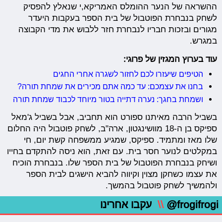
ההשראה של הנער ההומלס האמריקא,י שנאלץ להפסיק
לשחק בנבחרת הפוטבול של בית הספר בעקבות היעדר
מגורים ובזכות חבריו לנבחרת חזר ללבוש את מדי הקבוצה
במגרש.
עוד בערוץ המגזין של פרוגי:
הטיפים שיעזרו לכם לחזור לשגרה אחרי החגים
בחנו את עצמכם: עד כמה אתם מכירים את שמחת תורה?
ושמחת בחגך: נערה דתייה בטור מיוחד לכבוד שמחת תורה
בשביל הרבה מאיתנו ספורט הוא תחביב, אבל בשביל ג'מאל
ספיקס בן ה-18 מוושינגטון, ארה"ב, לשחק פוטבול היה החלום
שלו מאז ומתמיד. ספיקס, שמגיע ממשפחה קשת יום, חי
במקלטים לנוער חסר בית. עם זאת, הוא ניסה להתקדם בחייו
ושיחק בנבחרת הפוטבול של בית הספר שלו. בנבחרת הוכיח
את עצמו כשחקן מצוין וקיווה להביא הישגים לבית הספר
ולהמשיך לשחק פוטבול בהמשך.
@frogifrogi
\\
עקבו אחרינו