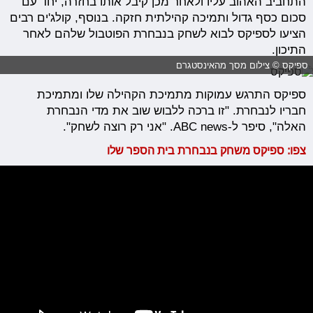
התחביב האהוב עליו ולאחר מכן קיבל אותו בחזרה, יחד עם
סכום כסף גדול ותמיכה קהילתית חזקה. בנוסף, קולג'ים רבים
הציעו לספיקס לבוא לשחק בנבחרת הפוטבול שלהם לאחר
התיכון.
ספיקס © צילום מסך מהאינסטגרם
ספיקס התרגש עמוקות מתמיכת הקהילה שלו ומתמיכת
חבריו לנבחרת. "זו ברכה ללבוש שוב את מדי הנבחרת
האלה", סיפר ל-ABC news. "אני רק רוצה לשחק".
צפו: ספיקס משחק בנבחרת בית הספר שלו